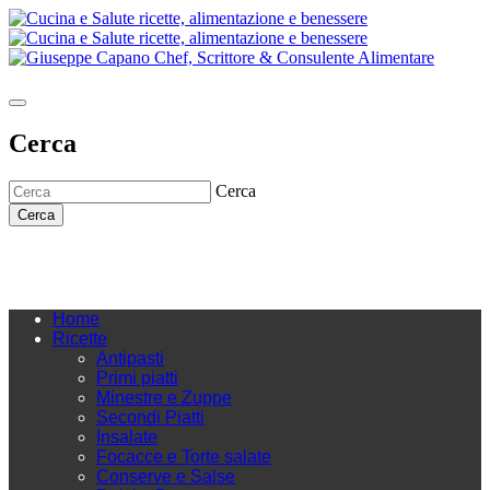
Cerca
Cerca
Cerca
Home
Ricette
Antipasti
Primi piatti
Minestre e Zuppe
Secondi Piatti
Insalate
Focacce e Torte salate
Conserve e Salse