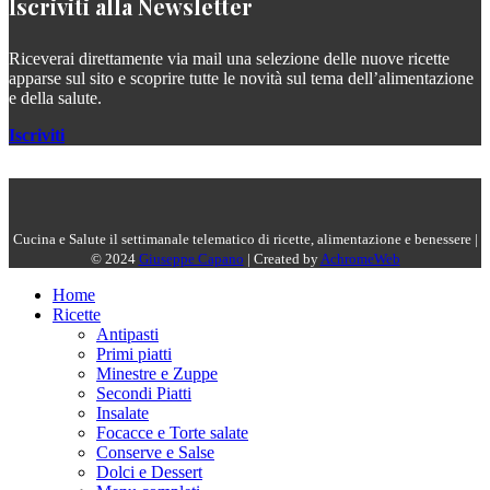
Iscriviti alla Newsletter
Riceverai direttamente via mail una selezione delle nuove ricette
apparse sul sito e scoprire tutte le novità sul tema dell’alimentazione
e della salute.
Iscriviti
Cucina e Salute il settimanale telematico di ricette, alimentazione e benessere |
© 2024
Giuseppe Capano
| Created by
AchromeWeb
Home
Ricette
Antipasti
Primi piatti
Minestre e Zuppe
Secondi Piatti
Insalate
Focacce e Torte salate
Conserve e Salse
Dolci e Dessert