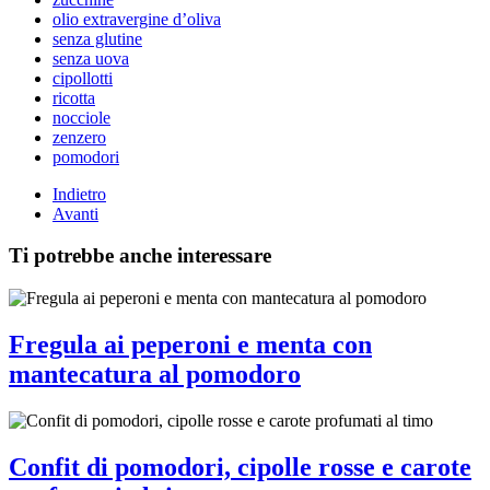
olio extravergine d’oliva
senza glutine
senza uova
cipollotti
ricotta
nocciole
zenzero
pomodori
Indietro
Avanti
Ti potrebbe anche interessare
Fregula ai peperoni e menta con
mantecatura al pomodoro
Confit di pomodori, cipolle rosse e carote