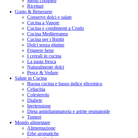
Menu completi
Ricettari
Gusto & Benessere
Conserve dolci e salate
Cucina a Vapore
Cucina e condimenti a Crudo
Cucina Mediterranea
Cucina per i Bimbi
Dolci senza glutine
Friggere bene
I cereali in cucina
La pasta fresca
Naturalmente dolci
Pesce & Vedure
Salute in Cucina
Buona cucina e basso indice glicemico
Celiachia
Colesterolo
Diabete
Ipertensione
Dieta antinfiammatoria e artrite reumatoide
Tumori
Mondo alimentare
Alimentazione
Erbe aromatiche