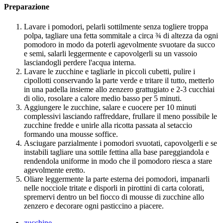
Preparazione
Lavare i pomodori, pelarli sottilmente senza togliere troppa
polpa, tagliare una fetta sommitale a circa ¾ di altezza da ogni
pomodoro in modo da poterli agevolmente svuotare da succo
e semi, salarli leggermente e capovolgerli su un vassoio
lasciandogli perdere l'acqua interna.
Lavare le zucchine e tagliarle in piccoli cubetti, pulire i
cipollotti conservando la parte verde e tritare il tutto, metterlo
in una padella insieme allo zenzero grattugiato e 2-3 cucchiai
di olio, rosolare a calore medio basso per 5 minuti.
Aggiungere le zucchine, salare e cuocere per 10 minuti
complessivi lasciando raffreddare, frullare il meno possibile le
zucchine fredde e unirle alla ricotta passata al setaccio
formando una mousse soffice.
Asciugare parzialmente i pomodori svuotati, capovolgerli e se
instabili tagliare una sottile fettina alla base pareggiandola e
rendendola uniforme in modo che il pomodoro riesca a stare
agevolmente eretto.
Oliare leggermente la parte esterna dei pomodori, impanarli
nelle nocciole tritate e disporli in pirottini di carta colorati,
spremervi dentro un bel fiocco di mousse di zucchine allo
zenzero e decorare ogni pasticcino a piacere.
zucchine