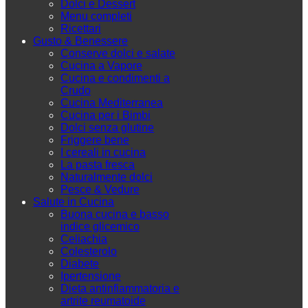
Dolci e Dessert
Menu completi
Ricettari
Gusto & Benessere
Conserve dolci e salate
Cucina a Vapore
Cucina e condimenti a
Crudo
Cucina Mediterranea
Cucina per i Bimbi
Dolci senza glutine
Friggere bene
I cereali in cucina
La pasta fresca
Naturalmente dolci
Pesce & Vedure
Salute in Cucina
Buona cucina e basso
indice glicemico
Celiachia
Colesterolo
Diabete
Ipertensione
Dieta antinfiammatoria e
artrite reumatoide