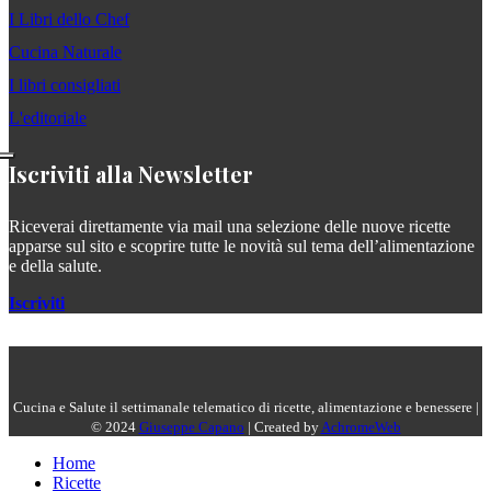
I Libri dello Chef
Cucina Naturale
I libri consigliati
L'editoriale
Iscriviti alla Newsletter
Riceverai direttamente via mail una selezione delle nuove ricette
apparse sul sito e scoprire tutte le novità sul tema dell’alimentazione
e della salute.
Iscriviti
Cucina e Salute il settimanale telematico di ricette, alimentazione e benessere |
© 2024
Giuseppe Capano
| Created by
AchromeWeb
Home
Ricette