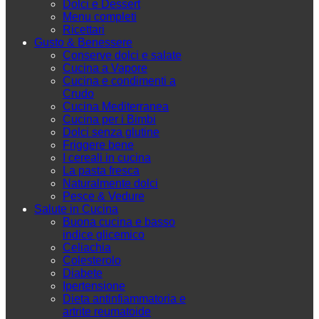
Dolci e Dessert
Menu completi
Ricettari
Gusto & Benessere
Conserve dolci e salate
Cucina a Vapore
Cucina e condimenti a
Crudo
Cucina Mediterranea
Cucina per i Bimbi
Dolci senza glutine
Friggere bene
I cereali in cucina
La pasta fresca
Naturalmente dolci
Pesce & Vedure
Salute in Cucina
Buona cucina e basso
indice glicemico
Celiachia
Colesterolo
Diabete
Ipertensione
Dieta antinfiammatoria e
artrite reumatoide