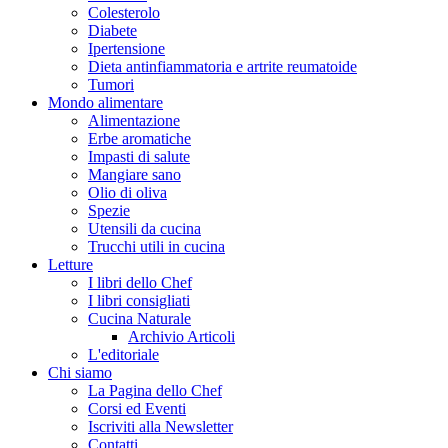
Colesterolo
Diabete
Ipertensione
Dieta antinfiammatoria e artrite reumatoide
Tumori
Mondo alimentare
Alimentazione
Erbe aromatiche
Impasti di salute
Mangiare sano
Olio di oliva
Spezie
Utensili da cucina
Trucchi utili in cucina
Letture
I libri dello Chef
I libri consigliati
Cucina Naturale
Archivio Articoli
L'editoriale
Chi siamo
La Pagina dello Chef
Corsi ed Eventi
Iscriviti alla Newsletter
Contatti