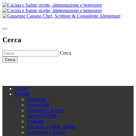
Cerca
Cerca
Cerca
Home
Ricette
Antipasti
Primi piatti
Minestre e Zuppe
Secondi Piatti
Insalate
Focacce e Torte salate
Conserve e Salse