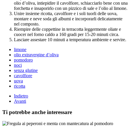
olio d’oliva, intiepidire il cavolfiore, schiacciarlo bene con una
forchetta e insaporirlo con un pizzico di sale e l’olio al limone.
Unire insieme ricotta, cavolfiore e i soli tuorli delle uova,
montare e neve soda gli albumi e incorporarli delicatamente
nel composto.
Riempire delle coppettine in terracotta leggermente oliate e
cuocer nel forno caldo a 160 gradi per 15-20 minuti circa.
Lasciare assestare 10 minuti a temperatura ambiente e servire.
limone
olio extravergine d’oliva
pomodoro
noci
senza glutine
cavolfiore
uova
ricotta
Indietro
Avanti
Ti potrebbe anche interessare