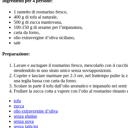
Ingredienti per 4 persone:
1 rametto di rosmarino fresco,
400 g di tofu al naturale,
500 g di zucca mantovana,
100-150 g di sesamo per l’impanatura,
carta da forno,
olio extravergine d’oliva siciliano,
sale
Preparazione:
Lavare e asciugare il rosmarino fresco, mescolarlo con 4 cucchiai
stendendolo in uno strato unico senza sovrapposizioni.
Coprire e lasciare marinare per 2-3 ore, nel frattempo pulire la z
una teglia bassa con carta da forno.
Scolare in parte il tofu dall’olio aromatico e impanarlo nei semi
Frullare la zucca cotta a vapore con l’olio al rosmarino rimasto e 
tofu
zucca
olio extravergine d’oliva
senza glutine
senza uova
senza latticini