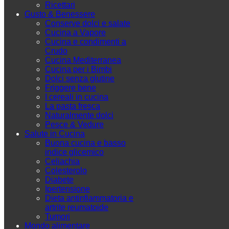
Ricettari
Gusto & Benessere
Conserve dolci e salate
Cucina a Vapore
Cucina e condimenti a
Crudo
Cucina Mediterranea
Cucina per i Bimbi
Dolci senza glutine
Friggere bene
I cereali in cucina
La pasta fresca
Naturalmente dolci
Pesce & Vedure
Salute in Cucina
Buona cucina e basso
indice glicemico
Celiachia
Colesterolo
Diabete
Ipertensione
Dieta antinfiammatoria e
artrite reumatoide
Tumori
Mondo alimentare