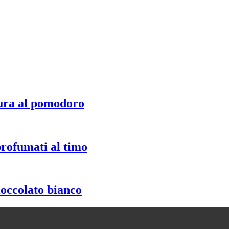
ura al pomodoro
profumati al timo
ioccolato bianco