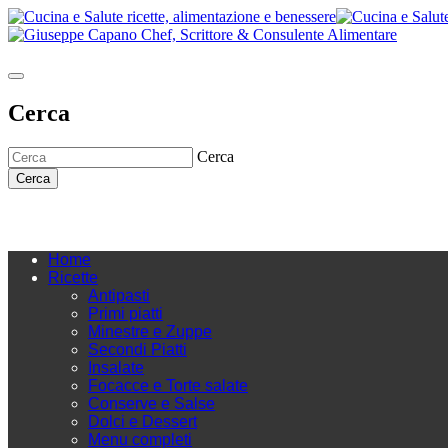
Cerca
Cerca
Cerca
Home
Ricette
Antipasti
Primi piatti
Minestre e Zuppe
Secondi Piatti
Insalate
Focacce e Torte salate
Conserve e Salse
Dolci e Dessert
Menu completi