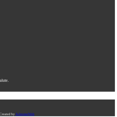
alute.
 Created by
AchromeWeb