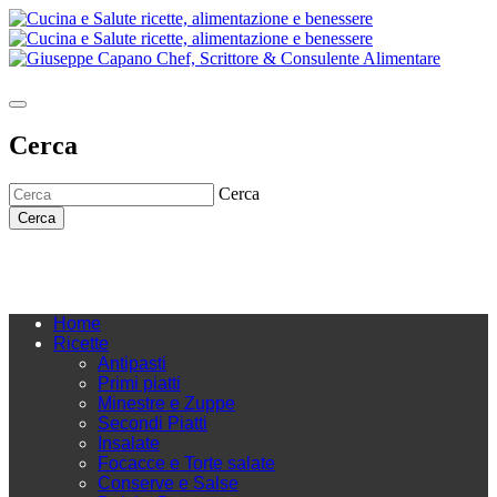
Cerca
Cerca
Cerca
Home
Ricette
Antipasti
Primi piatti
Minestre e Zuppe
Secondi Piatti
Insalate
Focacce e Torte salate
Conserve e Salse