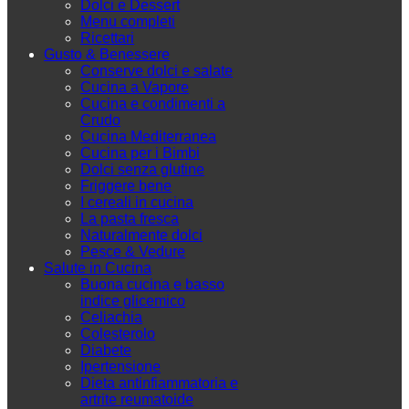
Dolci e Dessert
Menu completi
Ricettari
Gusto & Benessere
Conserve dolci e salate
Cucina a Vapore
Cucina e condimenti a
Crudo
Cucina Mediterranea
Cucina per i Bimbi
Dolci senza glutine
Friggere bene
I cereali in cucina
La pasta fresca
Naturalmente dolci
Pesce & Vedure
Salute in Cucina
Buona cucina e basso
indice glicemico
Celiachia
Colesterolo
Diabete
Ipertensione
Dieta antinfiammatoria e
artrite reumatoide