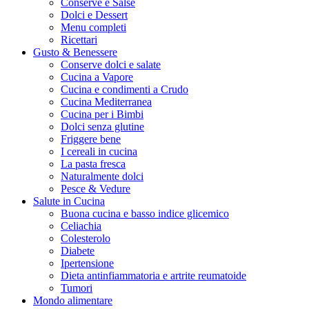
Conserve e Salse
Dolci e Dessert
Menu completi
Ricettari
Gusto & Benessere
Conserve dolci e salate
Cucina a Vapore
Cucina e condimenti a Crudo
Cucina Mediterranea
Cucina per i Bimbi
Dolci senza glutine
Friggere bene
I cereali in cucina
La pasta fresca
Naturalmente dolci
Pesce & Vedure
Salute in Cucina
Buona cucina e basso indice glicemico
Celiachia
Colesterolo
Diabete
Ipertensione
Dieta antinfiammatoria e artrite reumatoide
Tumori
Mondo alimentare