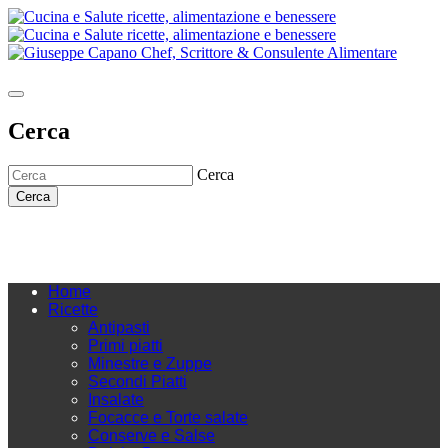
Cerca
Cerca
Cerca
Home
Ricette
Antipasti
Primi piatti
Minestre e Zuppe
Secondi Piatti
Insalate
Focacce e Torte salate
Conserve e Salse