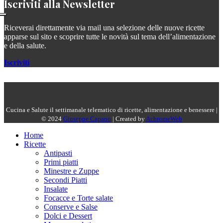
Iscriviti alla Newsletter
Riceverai direttamente via mail una selezione delle nuove ricette
apparse sul sito e scoprire tutte le novità sul tema dell’alimentazione
e della salute.
Iscriviti
Cucina e Salute il settimanale telematico di ricette, alimentazione e benessere |
© 2024
Giuseppe Capano
| Created by
AchromeWeb
Home
Ricette
Antipasti
Primi piatti
Minestre e Zuppe
Secondi Piatti
Insalate
Focacce e Torte salate
Conserve e Salse
Dolci e Dessert