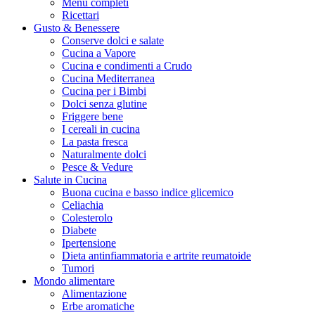
Menu completi
Ricettari
Gusto & Benessere
Conserve dolci e salate
Cucina a Vapore
Cucina e condimenti a Crudo
Cucina Mediterranea
Cucina per i Bimbi
Dolci senza glutine
Friggere bene
I cereali in cucina
La pasta fresca
Naturalmente dolci
Pesce & Vedure
Salute in Cucina
Buona cucina e basso indice glicemico
Celiachia
Colesterolo
Diabete
Ipertensione
Dieta antinfiammatoria e artrite reumatoide
Tumori
Mondo alimentare
Alimentazione
Erbe aromatiche