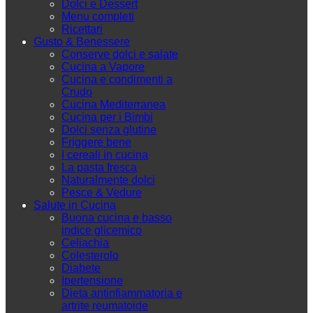
Dolci e Dessert
Menu completi
Ricettari
Gusto & Benessere
Conserve dolci e salate
Cucina a Vapore
Cucina e condimenti a
Crudo
Cucina Mediterranea
Cucina per i Bimbi
Dolci senza glutine
Friggere bene
I cereali in cucina
La pasta fresca
Naturalmente dolci
Pesce & Vedure
Salute in Cucina
Buona cucina e basso
indice glicemico
Celiachia
Colesterolo
Diabete
Ipertensione
Dieta antinfiammatoria e
artrite reumatoide