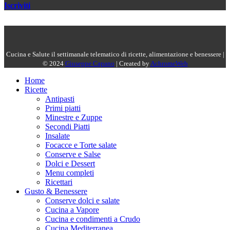
Iscriviti
Cucina e Salute il settimanale telematico di ricette, alimentazione e benessere |
© 2024
Giuseppe Capano
| Created by
AchromeWeb
Home
Ricette
Antipasti
Primi piatti
Minestre e Zuppe
Secondi Piatti
Insalate
Focacce e Torte salate
Conserve e Salse
Dolci e Dessert
Menu completi
Ricettari
Gusto & Benessere
Conserve dolci e salate
Cucina a Vapore
Cucina e condimenti a Crudo
Cucina Mediterranea