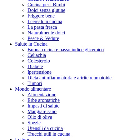
Cucina per i Bimbi
Dolci senza glutine
Friggere bene
I cereali in cucina
La pasta fresca
Naturalmente dolci
Pesce & Vedure
Salute in Cucina
Buona cucina e basso indice glicemico
Celiachia
Colesterolo
Diabete
Ipertensione
Dieta antinfiammatoria e artrite reumatoide
Tumori
Mondo alimentare
Alimentazione
Erbe aromatiche
Impasti di salute
Mangiare sano
Olio di oliva
Spezie
Utensili da cucina
Trucchi utili in cucina
Letture