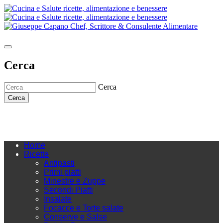
Cerca
Cerca
Cerca
Home
Ricette
Antipasti
Primi piatti
Minestre e Zuppe
Secondi Piatti
Insalate
Focacce e Torte salate
Conserve e Salse