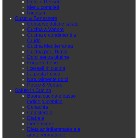
Dolci e Dessert
Menu completi
Ricettari
Gusto & Benessere
Conserve dolci e salate
Cucina a Vapore
Cucina e condimenti a
Crudo
Cucina Mediterranea
Cucina per i Bimbi
Dolci senza glutine
Friggere bene
I cereali in cucina
La pasta fresca
Naturalmente dolci
Pesce & Vedure
Salute in Cucina
Buona cucina e basso
indice glicemico
Celiachia
Colesterolo
Diabete
Ipertensione
Dieta antinfiammatoria e
artrite reumatoide