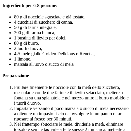
Ingredienti per 6-8 persone:
80 g di nocciole sgusciate e già tostate,
4 cucchiai di zucchero di canna,
50 g di farina integrale,
200 g di farina bianca,
1 bustina di lievito per dolci,
80 g di burro,
2 tuorli d'uovo,
4-5 mele gialle Golden Delicious o Renetta,
1 limone,
marsala all'uovo o succo di mela
Preparazione
Frullare finemente le nocciole con la metà dello zucchero,
mescolarle con le due farine e il lievito setacciato, mettere a
fontana su una spianatoia e nel mezzo unire il burro morbido e
i tuorli d'uovo.
Impastare versando il poco marsala o succo di mela necessario
a ottenere un impasto liscio da avvolgere in un panno e far
riposare al fresco per 30 minuti.
Nel frattempo sbucciare le mele, dividerle a metà, eliminare
torsolo e semi e tagliarle a fette spesse 2 mm circa, metterle a