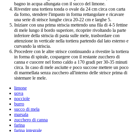
bagno in acqua allungata con il succo del limone.
Rivestire una tortiera tonda o ovale da 24 cm circa con carta
da forno, stendere l'impasto in forma rettangolare e ricavare
una serie di strisce lunghe circa 20-22 cm e larghe 5.
Iniziare con una prima striscia mettendo una fila di 4-5 fettine
di mele lungo il bordo superiore, ricoprire rivoltando la parte
inferiore della striscia di pasta sulle mele, trasbordare con
attenzione in verticale nella tortiera partendo dal lato esterno e
curvando la striscia.
Procedere con le altre strisce continuando a rivestire la tortiera
in forma di spirale, cospargere con il restante zucchero di
canna e cuocere nel forno caldo a 170 gradi per 30-35 minuti
circa. In caso di mele asciutte e poco succose mettere un poco
di marmellata senza zucchero all'interno delle strisce prima di
sistemare le mele.
limone
uova
nocciole
burro
succo di mela
marsala
zucchero di canna
farina
farina integrale