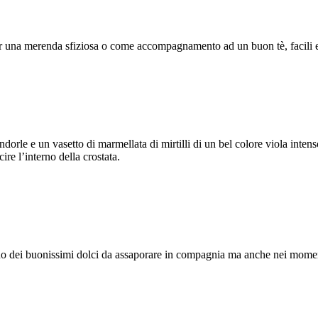
per una merenda sfiziosa o come accompagnamento ad un buon tè, facili e
orle e un vasetto di marmellata di mirtilli di un bel colore viola intenso
ire l’interno della crostata.
no dei buonissimi dolci da assaporare in compagnia ma anche nei momen