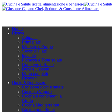
Home
Ricette
Antipasti
Primi piatti
Minestre e Zuppe
Secondi Piatti
Insalate
Focacce e Torte salate
Conserve e Salse
Dolci e Dessert
Menu completi
Ricettari
Gusto & Benessere
Conserve dolci e salate
Cucina a Vapore
Cucina e condimenti a
Crudo
Cucina Mediterranea
Cucina per i Bimbi