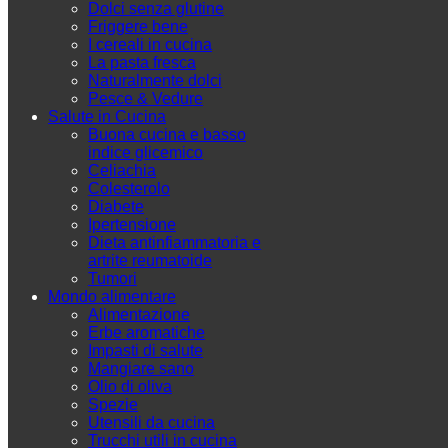
Dolci senza glutine
Friggere bene
I cereali in cucina
La pasta fresca
Naturalmente dolci
Pesce & Vedure
Salute in Cucina
Buona cucina e basso
indice glicemico
Celiachia
Colesterolo
Diabete
Ipertensione
Dieta antinfiammatoria e
artrite reumatoide
Tumori
Mondo alimentare
Alimentazione
Erbe aromatiche
Impasti di salute
Mangiare sano
Olio di oliva
Spezie
Utensili da cucina
Trucchi utili in cucina