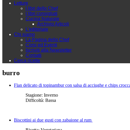
Letture
I libri dello Chef
I libri consigliati
Cucina Naturale
Archivio Articoli
L'editoriale
Chi siamo
La Pagina dello Chef
Corsi ed Eventi
Iscriviti alla Newsletter
Contatti
Cerca ricette
burro
Flan delicato di topinambur con salsa di acciughe e chips crocc
Stagione:
Inverno
Difficoltà:
Bassa
Biscottini ai due gusti con zabaione al rum
Ricetta:
Vegetariana