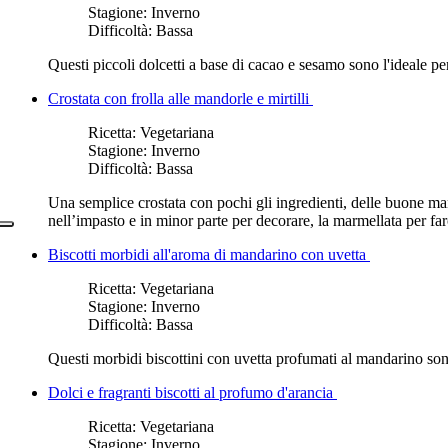
Stagione:
Inverno
Difficoltà:
Bassa
Questi piccoli dolcetti a base di cacao e sesamo sono l'ideale 
Crostata con frolla alle mandorle e mirtilli
Ricetta:
Vegetariana
Stagione:
Inverno
Difficoltà:
Bassa
Una semplice crostata con pochi gli ingredienti, delle buone mand
nell’impasto e in minor parte per decorare, la marmellata per farc
Biscotti morbidi all'aroma di mandarino con uvetta
Ricetta:
Vegetariana
Stagione:
Inverno
Difficoltà:
Bassa
Questi morbidi biscottini con uvetta profumati al mandarino so
Dolci e fragranti biscotti al profumo d'arancia
Ricetta:
Vegetariana
Stagione:
Inverno