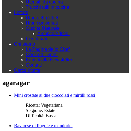
Utensili da cucina
Trucchi utili in cucina
Letture
I libri dello Chef
I libri consigliati
Cucina Naturale
Archivio Articoli
L'editoriale
Chi siamo
La Pagina dello Chef
Corsi ed Eventi
Iscriviti alla Newsletter
Contatti
Cerca ricette
agaragar
Mini crostate ai due cioccolati e mirtilli rossi
Ricetta:
Vegetariana
Stagione:
Estate
Difficoltà:
Bassa
Bavarese di fragole e mandorle