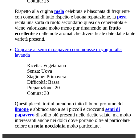
Cottura:
25
Rispetto alla cugina
mela
celebrata e blasonata di frequente
con consumi di tutto rispetto e buona reputazione, la
pera
recita una sorta di ruolo secondario quasi da cenerentola e
viene valorizzata molto meno pur rimanendo un
frutto
eccellente
e dalle note aromatiche diversificate date dalle tante
varietà presenti.
Cupcake ai semi di papavero con mousse di yogurt alla
lavanda
Ricetta:
Vegetariana
Senza:
Uova
Stagione:
Primavera
Difficoltà:
Bassa
Preparazione:
20
Cottura:
30
Questi piccoli tortini prendono tutto il buon profumo del
limone
e abbracciano a se i piccoli e croccanti
semi di
papavero
di solito più presenti nelle ricette salate, ma molto
interessanti anche nei dolci dove portano oltre al particolare
colore un
nota nocciolata
molto particolare.