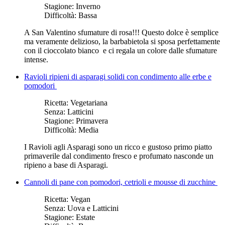
Stagione:
Inverno
Difficoltà:
Bassa
A San Valentino sfumature di rosa!!! Questo dolce è semplice
ma veramente delizioso, la barbabietola si sposa perfettamente
con il cioccolato bianco e ci regala un colore dalle sfumature
intense.
Ravioli ripieni di asparagi solidi con condimento alle erbe e
pomodori
Ricetta:
Vegetariana
Senza:
Latticini
Stagione:
Primavera
Difficoltà:
Media
I Ravioli agli Asparagi sono un ricco e gustoso primo piatto
primaverile dal condimento fresco e profumato nasconde un
ripieno a base di Asparagi.
Cannoli di pane con pomodori, cetrioli e mousse di zucchine
Ricetta:
Vegan
Senza:
Uova e Latticini
Stagione:
Estate