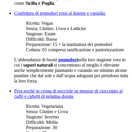
come
Sicilia e Puglia
.
Confettura di pomodori rossi al limone e vaniglia
Ricetta:
Vegan
Senza:
Glutine, Uova e Latticini
Stagione:
Estate
Difficoltà:
Bassa
Preparazione:
15 + la marinatura dei pomodori
Cottura:
65 compresa sanificazione e pastorizzazione
L’abbondanza di buoni
pomodori
nella loro stagione vera in
cui i
sapori naturali
si concentrano al meglio è rilevante
anche semplicemente piantando e curando un minimo alcune
piantine che dal sole e dall’acqua adeguata poi prendono tutta
la loro forza.
Pera pochè in crosta di nocciole su mousse di cioccolato al
caffè e cubetti di gelatina dorata
Ricetta:
Vegetariana
Senza:
Glutine e Uova
Stagione:
Inverno
Difficoltà:
Media
Preparazione:
30