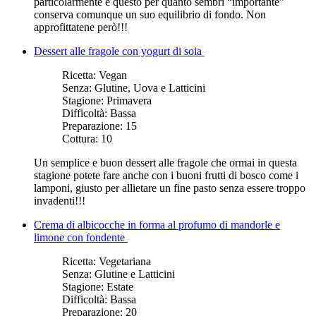
particolarmente e questo per quanto sembri “importante”
conserva comunque un suo equilibrio di fondo. Non
approfittatene però!!!
Dessert alle fragole con yogurt di soia
Ricetta:
Vegan
Senza:
Glutine, Uova e Latticini
Stagione:
Primavera
Difficoltà:
Bassa
Preparazione:
15
Cottura:
10
Un semplice e buon dessert alle fragole che ormai in questa
stagione potete fare anche con i buoni frutti di bosco come i
lamponi, giusto per allietare un fine pasto senza essere troppo
invadenti!!!
Crema di albicocche in forma al profumo di mandorle e
limone con fondente
Ricetta:
Vegetariana
Senza:
Glutine e Latticini
Stagione:
Estate
Difficoltà:
Bassa
Preparazione:
20