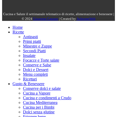
Cucina e Salute il settimanale telematico di ricette, alimentazione e benessere |
© 2024
Giuseppe Capano
| Created by
AchromeWeb
Home
Ricette
Antipasti
Primi piatti
Minestre e Zuppe
Secondi Piatti
Insalate
Focacce e Torte salate
Conserve e Salse
Dolci e Dessert
Menu completi
Ricettari
Gusto & Benessere
Conserve dolci e salate
Cucina a Vapore
Cucina e condimenti a Crudo
Cucina Mediterranea
Cucina per i Bimbi
Dolci senza glutine
Friggere bene