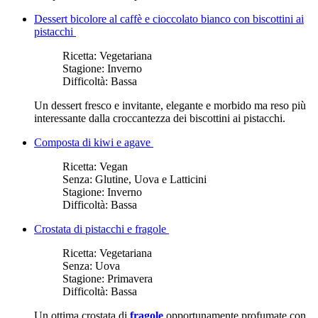
Dessert bicolore al caffè e cioccolato bianco con biscottini ai
pistacchi
Ricetta:
Vegetariana
Stagione:
Inverno
Difficoltà:
Bassa
Un dessert fresco e invitante, elegante e morbido ma reso più
interessante dalla croccantezza dei biscottini ai pistacchi.
Composta di kiwi e agave
Ricetta:
Vegan
Senza:
Glutine, Uova e Latticini
Stagione:
Inverno
Difficoltà:
Bassa
Crostata di pistacchi e fragole
Ricetta:
Vegetariana
Senza:
Uova
Stagione:
Primavera
Difficoltà:
Bassa
Un ottima crostata di
fragole
opportunamente profumate con