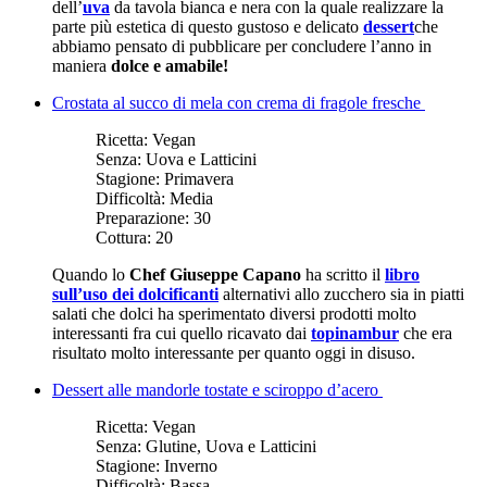
dell’
uva
da tavola bianca e nera con la quale realizzare la
parte più estetica di questo gustoso e delicato
dessert
che
abbiamo pensato di pubblicare per concludere l’anno in
maniera
dolce e amabile!
Crostata al succo di mela con crema di fragole fresche
Ricetta:
Vegan
Senza:
Uova e Latticini
Stagione:
Primavera
Difficoltà:
Media
Preparazione:
30
Cottura:
20
Quando lo
Chef Giuseppe Capano
ha scritto il
libro
sull’uso dei dolcificanti
alternativi allo zucchero sia in piatti
salati che dolci ha sperimentato diversi prodotti molto
interessanti fra cui quello ricavato dai
topinambur
che era
risultato molto interessante per quanto oggi in disuso.
Dessert alle mandorle tostate e sciroppo d’acero
Ricetta:
Vegan
Senza:
Glutine, Uova e Latticini
Stagione:
Inverno
Difficoltà:
Bassa