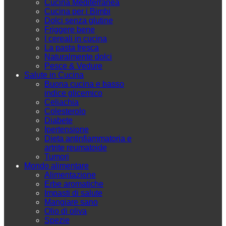
Cucina Mediterranea
Cucina per i Bimbi
Dolci senza glutine
Friggere bene
I cereali in cucina
La pasta fresca
Naturalmente dolci
Pesce & Vedure
Salute in Cucina
Buona cucina e basso
indice glicemico
Celiachia
Colesterolo
Diabete
Ipertensione
Dieta antinfiammatoria e
artrite reumatoide
Tumori
Mondo alimentare
Alimentazione
Erbe aromatiche
Impasti di salute
Mangiare sano
Olio di oliva
Spezie