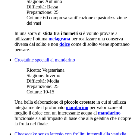
Stagione:
Autunno
Difficoltà:
Bassa
Preparazione:
25
Cottura:
60 compresa sanificazione e pastorizzazione
dei vasi
In una sorta di
sfida tra i fornelli
si è voluto provare a
utilizzare l’ottima
melagrana
per realizzare una conserva
diversa dal solito e non
dolce
come di solito viene spontaneo
pensare.
Crostatine speciali al mandarino
Ricetta:
Vegetariana
Stagione:
Inverno
Difficoltà:
Media
Preparazione:
25
Cottura:
10-15
Una bella elaborazione di
piccole crostate
in cui si utilizza
integralmente il profumato
mandarino
per valorizzare al
meglio il dolce con un interessante acqua al
mandarino
funzionale sia all’impasto di base che alla gelatina che ricopre
la frutta nel finale.
Cheesecake senza lattosio con frollini integrali alla vaniglia,