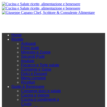
Home
Ricette
Antipasti
Primi piatti
Minestre e Zuppe
Secondi Piatti
Insalate
Focacce e Torte salate
Conserve e Salse
Dolci e Dessert
Menu completi
Ricettari
Gusto & Benessere
Conserve dolci e salate
Cucina a Vapore
Cucina e condimenti a
Crudo