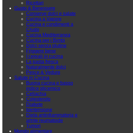
Ricettari
Gusto & Benessere
Conserve dolci e salate
Cucina a Vapore
Cucina e condimenti a
Crudo
Cucina Mediterranea
Cucina per i Bimbi
Dolci senza glutine
Friggere bene
I cereali in cucina
La pasta fresca
Naturalmente dolci
Pesce & Vedure
Salute in Cucina
Buona cucina e basso
indice glicemico
Celiachia
Colesterolo
Diabete
Ipertensione
Dieta antinfiammatoria e
artrite reumatoide
Tumori
Mondo alimentare