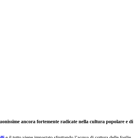
buonissime ancora fortemente radicate nella cultura popolare e di
lli
e il tutto viene impastato sfruttando l’acqua di cottura delle foglie