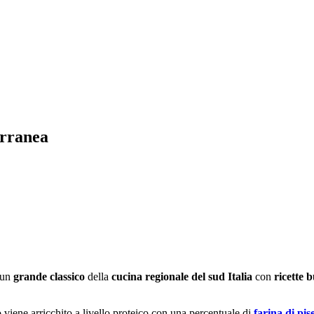
erranea
 un
grande classico
della
cucina regionale del sud Italia
con
ricette 
 viene arricchito a livello proteico con una percentuale di
farina di pise