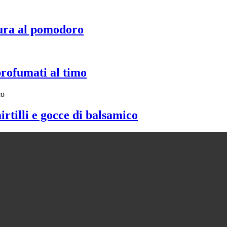
ura al pomodoro
profumati al timo
irtilli e gocce di balsamico