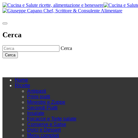
Cerca
Cerca
Cerca
Home
Ricette
Antipasti
Primi piatti
Minestre e Zuppe
Secondi Piatti
Insalate
Focacce e Torte salate
Conserve e Salse
Dolci e Dessert
Menu completi