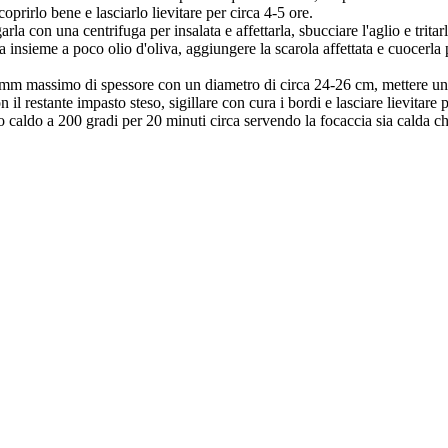
prirlo bene e lasciarlo lievitare per circa 4-5 ore.
rla con una centrifuga per insalata e affettarla, sbucciare l'aglio e trit
 insieme a poco olio d'oliva, aggiungere la scarola affettata e cuocerla
-3 mm massimo di spessore con un diametro di circa 24-26 cm, mettere una 
on il restante impasto steso, sigillare con cura i bordi e lasciare lievitare 
o caldo a 200 gradi per 20 minuti circa servendo la focaccia sia calda c