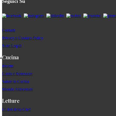
Seguici Su
Contatti
Privacy e Cookies Policy
Note Legali
Cucina
Ricette
Gusto e Benessere
Salute in Cucina
Mondo Alimentare
Letture
I Libri dello Chef