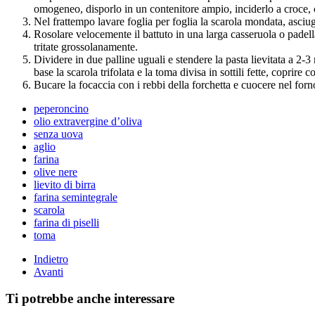
omogeneo, disporlo in un contenitore ampio, inciderlo a croce, co
Nel frattempo lavare foglia per foglia la scarola mondata, asciuga
Rosolare velocemente il battuto in una larga casseruola o padella
tritate grossolanamente.
Dividere in due palline uguali e stendere la pasta lievitata a 2
base la scarola trifolata e la toma divisa in sottili fette, coprire c
Bucare la focaccia con i rebbi della forchetta e cuocere nel forn
peperoncino
olio extravergine d’oliva
senza uova
aglio
farina
olive nere
lievito di birra
farina semintegrale
scarola
farina di piselli
toma
Indietro
Avanti
Ti potrebbe anche interessare