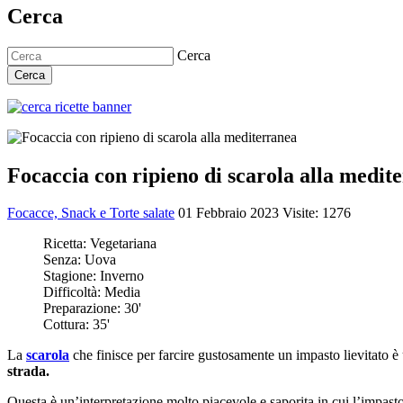
Cerca
Cerca
Cerca
Focaccia con ripieno di scarola alla medit
Focacce, Snack e Torte salate
01 Febbraio 2023
Visite: 1276
Ricetta:
Vegetariana
Senza:
Uova
Stagione:
Inverno
Difficoltà:
Media
Preparazione:
30'
Cottura:
35'
La
scarola
che finisce per farcire gustosamente un impasto lievitato è
strada.
Questa è un’interpretazione molto piacevole e saporita in cui l’impasto