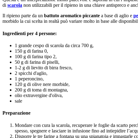
di
scarola
non utilizzabili per il ripieno in una chiave antispreco e an
Il ripieno parte da un
battuto aromatico piccante
a base di aglio e
p
morbido la cui scelta in realtà può variare molto in base alle disponibil
Ingredienti per 4 persone:
1 grande cespo di scarola da circa 700 g,
150 g di farina 0,
100 g di farina tipo 2,
50 g di farina di piselli,
1-2 g di lievito di birra fresco,
2 spicchi d'aglio,
1 peperoncino,
120 g di olive nere morbide,
200 g di toma di montagna,
olio extravergine d'oliva,
sale
Preparazione
Mondare con cura la scarola, recuperare le foglie da scarto perc
spesso, spegnere e lasciare in infusione fino ad intiepidire l’acq
Disporre le tre farine a fontana su una spianatoia e impastarle co