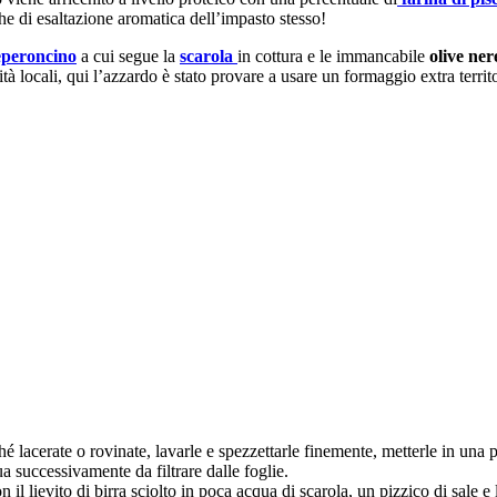
che di esaltazione aromatica dell’impasto stesso!
eperoncino
a cui segue la
scarola
in cottura e le immancabile
olive ner
ità locali, qui l’azzardo è stato provare a usare un formaggio extra territ
hé lacerate o rovinate, lavarle e spezzettarle finemente, metterle in una
ua successivamente da filtrare dalle foglie.
n il lievito di birra sciolto in poca acqua di scarola, un pizzico di sale