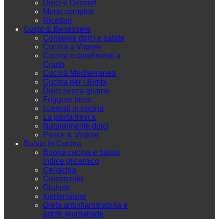
Dolci e Dessert
Menu completi
Ricettari
Gusto & Benessere
Conserve dolci e salate
Cucina a Vapore
Cucina e condimenti a
Crudo
Cucina Mediterranea
Cucina per i Bimbi
Dolci senza glutine
Friggere bene
I cereali in cucina
La pasta fresca
Naturalmente dolci
Pesce & Vedure
Salute in Cucina
Buona cucina e basso
indice glicemico
Celiachia
Colesterolo
Diabete
Ipertensione
Dieta antinfiammatoria e
artrite reumatoide