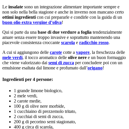
Le
insalate
sono un integrazione alimentare importante sempre e
non solo nella bella stagione e anche in inverno non mancano certo
ottimi ingredienti
con cui prepararle e condirle con la guida di un
buon olio extra vergine d’oliva
!
Qui si parte da una
base di due verdure a foglia
tendenzialmente
amare senza essere troppo invasive e soprattutto mantenendo una
piacevole consistenza croccante
scarola
e
radicchio rosso
.
A cui si aggiungono delle
carote
cotte a
vapore
, la freschezza delle
mele verdi
, il tocco aromatico delle
olive nere
e un buon formaggio
che viene valorizzato dai
semi di zucca
per concludere poi con un
emulsione esaltata dal limone e profumato dall’
origano
!
Ingredienti per 4 persone:
1 grande limone biologico,
2 mele verdi,
2 carote medie,
100 g di olive nere morbide,
1 cucchiaino di prezzemolo tritato,
2 cucchiai di semi di zucca,
200 g di pecorino semi stagionato,
400 g circa di scarola,