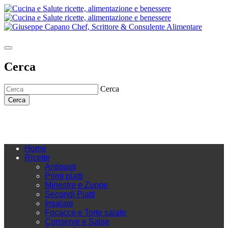
Cerca
Cerca
Cerca
Home
Ricette
Antipasti
Primi piatti
Minestre e Zuppe
Secondi Piatti
Insalate
Focacce e Torte salate
Conserve e Salse