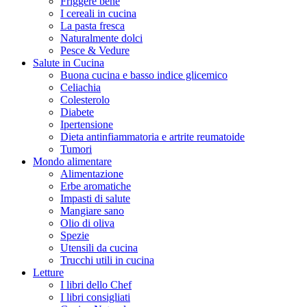
Friggere bene
I cereali in cucina
La pasta fresca
Naturalmente dolci
Pesce & Vedure
Salute in Cucina
Buona cucina e basso indice glicemico
Celiachia
Colesterolo
Diabete
Ipertensione
Dieta antinfiammatoria e artrite reumatoide
Tumori
Mondo alimentare
Alimentazione
Erbe aromatiche
Impasti di salute
Mangiare sano
Olio di oliva
Spezie
Utensili da cucina
Trucchi utili in cucina
Letture
I libri dello Chef
I libri consigliati