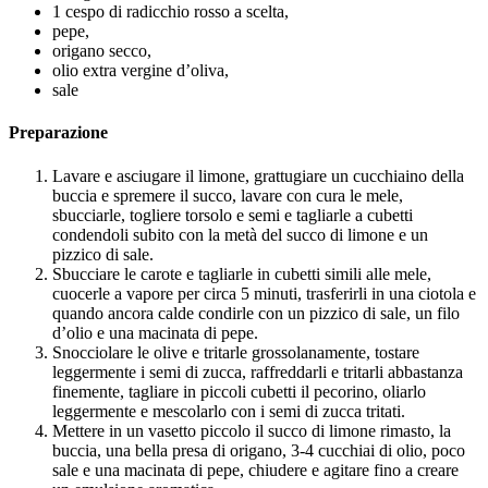
1 cespo di radicchio rosso a scelta,
pepe,
origano secco,
olio extra vergine d’oliva,
sale
Preparazione
Lavare e asciugare il limone, grattugiare un cucchiaino della
buccia e spremere il succo, lavare con cura le mele,
sbucciarle, togliere torsolo e semi e tagliarle a cubetti
condendoli subito con la metà del succo di limone e un
pizzico di sale.
Sbucciare le carote e tagliarle in cubetti simili alle mele,
cuocerle a vapore per circa 5 minuti, trasferirli in una ciotola e
quando ancora calde condirle con un pizzico di sale, un filo
d’olio e una macinata di pepe.
Snocciolare le olive e tritarle grossolanamente, tostare
leggermente i semi di zucca, raffreddarli e tritarli abbastanza
finemente, tagliare in piccoli cubetti il pecorino, oliarlo
leggermente e mescolarlo con i semi di zucca tritati.
Mettere in un vasetto piccolo il succo di limone rimasto, la
buccia, una bella presa di origano, 3-4 cucchiai di olio, poco
sale e una macinata di pepe, chiudere e agitare fino a creare