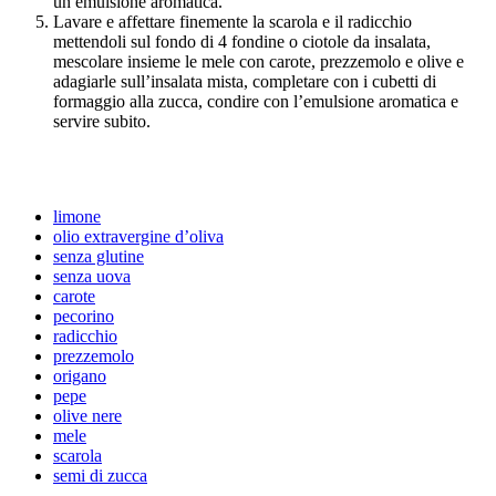
un emulsione aromatica.
Lavare e affettare finemente la scarola e il radicchio
mettendoli sul fondo di 4 fondine o ciotole da insalata,
mescolare insieme le mele con carote, prezzemolo e olive e
adagiarle sull’insalata mista, completare con i cubetti di
formaggio alla zucca, condire con l’emulsione aromatica e
servire subito.
limone
olio extravergine d’oliva
senza glutine
senza uova
carote
pecorino
radicchio
prezzemolo
origano
pepe
olive nere
mele
scarola
semi di zucca