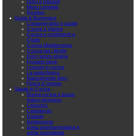
Dolci e Dessert
Menu completi
Ricettari
Gusto & Benessere
Conserve dolci e salate
Cucina a Vapore
Cucina e condimenti a
Crudo
Cucina Mediterranea
Cucina per i Bimbi
Dolci senza glutine
Friggere bene
I cereali in cucina
La pasta fresca
Naturalmente dolci
Pesce & Vedure
Salute in Cucina
Buona cucina e basso
indice glicemico
Celiachia
Colesterolo
Diabete
Ipertensione
Dieta antinfiammatoria e
artrite reumatoide