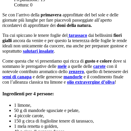
Cottura:
0
Se con l’arrivo della
primavera
approfittate del bel sole e delle
giornate più lunghe per fare piacevoli passeggiate all’aperto
ricordatevi di approfittare dei
doni della natura.
Tra cui spiccano le tenere foglie del
tarassaco
dai bellissimi
fiori
gialli
ancora da venire e per questo la tenerezza delle foglie le rende
ideali non unicamente da cuocere, ma anche per preparare gustose e
soprattutto
salutari insalate
.
Come questa che vi presentiamo qui ricca di
gusto e colore
dove si
sommano le prerogative delle
mele
a quelle delle
carote
con il
notevole contributo aromatico dello
zenzero
, quello di benessere dei
semi di canapa
e delle generose
mandorle
e il condimento finale
con l’alleanza classica tra limone e
olio extravergine d’oliva
!
Ingredienti per 4 persone:
1 limone,
50 g di mandorle sgusciate e pelate,
4 piccole carote,
150 g circa di foglioline tenere di tarassaco,
1 mela renetta o golden,