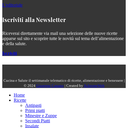
L'editoriale
Iscriviti alla Newsletter
Riceverai direttamente via mail una selezione delle nuove ricette
apparse sul sito e scoprire tutte le novità sul tema dell’alimentazione
e della salute.
Iscriviti
Cucina e Salute il settimanale telematico di ricette, alimentazione e benessere |
© 2024
Giuseppe Capano
| Created by
AchromeWeb
Home
Ricette
Antipasti
Primi piatti
Minestre e Zuppe
Secondi Piatti
Insalate