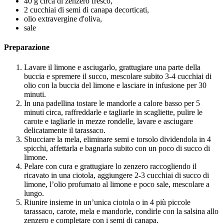
40 g circa di zenzero fresco,
2 cucchiai di semi di canapa decorticati,
olio extravergine d'oliva,
sale
Preparazione
Lavare il limone e asciugarlo, grattugiare una parte della
buccia e spremere il succo, mescolare subito 3-4 cucchiai di
olio con la buccia del limone e lasciare in infusione per 30
minuti.
In una padellina tostare le mandorle a calore basso per 5
minuti circa, raffreddarle e tagliarle in scagliette, pulire le
carote e tagliarle in mezze rondelle, lavare e asciugare
delicatamente il tarassaco.
Sbucciare la mela, eliminare semi e torsolo dividendola in 4
spicchi, affettarla e bagnarla subito con un poco di succo di
limone.
Pelare con cura e grattugiare lo zenzero raccogliendo il
ricavato in una ciotola, aggiungere 2-3 cucchiai di succo di
limone, l’olio profumato al limone e poco sale, mescolare a
lungo.
Riunire insieme in un’unica ciotola o in 4 più piccole
tarassaco, carote, mela e mandorle, condirle con la salsina allo
zenzero e completare con i semi di canapa.