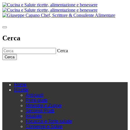
Cerca
Cerca
Cerca
Home
Ricette
Antipasti
Primi piatti
Minestre e Zuppe
Secondi Piatti
Insalate
Focacce e Torte salate
Conserve e Salse