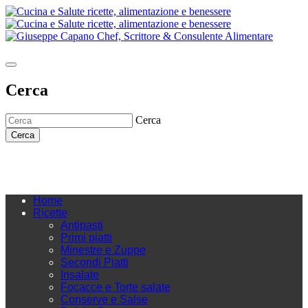
Cerca
Cerca
Cerca
Home
Ricette
Antipasti
Primi piatti
Minestre e Zuppe
Secondi Piatti
Insalate
Focacce e Torte salate
Conserve e Salse