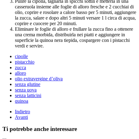
Pulire la cipolla, tagliarla in spicchi sottili e metterla in una
casseruola insieme alle foglie di alloro fresche e 2 cucchiai di
olio, coprire e rosolare a calore basso per 5 minuti, aggiungere
la zucca, salare e dopo altri 5 minuti versare 1 l circa di acqua,
coprire e cuocere per 20 minuti.
Eliminare le foglie di alloro e frullare la zucca fino a ottenere
una crema morbida, distribuirla nei piatti e aggiungere in
superficie la quinoa nera tiepida, cospargere con i pistacchi
verdi e servire.
cipolle
pistacchio
zucca
alloro
olio extravergine d’oliva
senza glutine
senza uova
senza latticini
quinoa
Indietro
Avanti
Ti potrebbe anche interessare