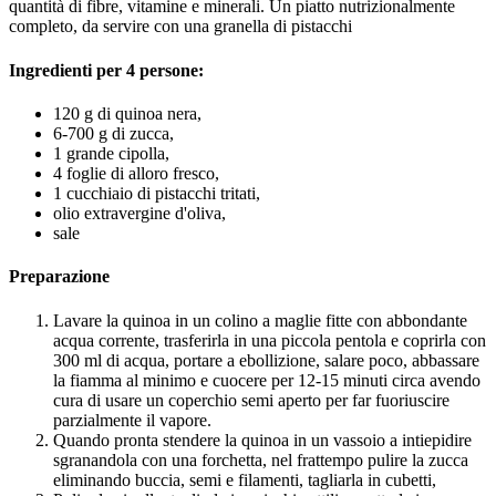
quantità di fibre, vitamine e minerali. Un piatto nutrizionalmente
completo, da servire con una granella di pistacchi
Ingredienti per 4 persone:
120 g di quinoa nera,
6-700 g di zucca,
1 grande cipolla,
4 foglie di alloro fresco,
1 cucchiaio di pistacchi tritati,
olio extravergine d'oliva,
sale
Preparazione
Lavare la quinoa in un colino a maglie fitte con abbondante
acqua corrente, trasferirla in una piccola pentola e coprirla con
300 ml di acqua, portare a ebollizione, salare poco, abbassare
la fiamma al minimo e cuocere per 12-15 minuti circa avendo
cura di usare un coperchio semi aperto per far fuoriuscire
parzialmente il vapore.
Quando pronta stendere la quinoa in un vassoio a intiepidire
sgranandola con una forchetta, nel frattempo pulire la zucca
eliminando buccia, semi e filamenti, tagliarla in cubetti,