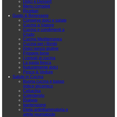
Dolci e Dessert
Menu completi
Ricettari
Gusto & Benessere
Conserve dolci e salate
Cucina a Vapore
Cucina e condimenti a
Crudo
Cucina Mediterranea
Cucina per i Bimbi
Dolci senza glutine
Friggere bene
I cereali in cucina
La pasta fresca
Naturalmente dolci
Pesce & Vedure
Salute in Cucina
Buona cucina e basso
indice glicemico
Celiachia
Colesterolo
Diabete
Ipertensione
Dieta antinfiammatoria e
artrite reumatoide