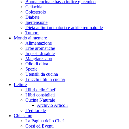
Buona cucina e basso indice glicemico
Celiachia
Colesterolo
Diabete
Ipertensione
Dieta antinfiammatoria e artrite reumatoide
Tumori
Mondo alimentare
Alimentazione
Erbe aromatiche
Impasti di salute
Mangiare sano
Olio di oliva
Spezie
Utensili da cucina
Trucchi utili in cucina
Letture
I libri dello Chef
I libri consigliati
Cucina Naturale
Archivio Articoli
L'editoriale
Chi siamo
La Pagina dello Chef
Corsi ed Eventi