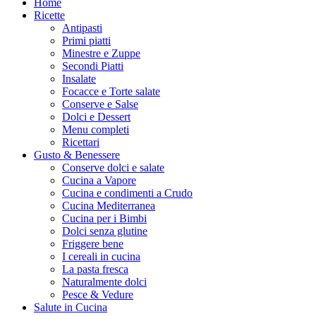
Home
Ricette
Antipasti
Primi piatti
Minestre e Zuppe
Secondi Piatti
Insalate
Focacce e Torte salate
Conserve e Salse
Dolci e Dessert
Menu completi
Ricettari
Gusto & Benessere
Conserve dolci e salate
Cucina a Vapore
Cucina e condimenti a Crudo
Cucina Mediterranea
Cucina per i Bimbi
Dolci senza glutine
Friggere bene
I cereali in cucina
La pasta fresca
Naturalmente dolci
Pesce & Vedure
Salute in Cucina