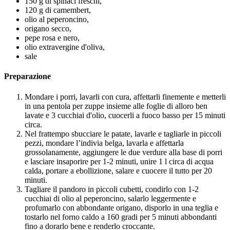
150 g di spinaci freschi,
120 g di camembert,
olio al peperoncino,
origano secco,
pepe rosa e nero,
olio extravergine d'oliva,
sale
Preparazione
Mondare i porri, lavarli con cura, affettarli finemente e metterli
in una pentola per zuppe insieme alle foglie di alloro ben
lavate e 3 cucchiai d'olio, cuocerli a fuoco basso per 15 minuti
circa.
Nel frattempo sbucciare le patate, lavarle e tagliarle in piccoli
pezzi, mondare l’indivia belga, lavarla e affettarla
grossolanamente, aggiungere le due verdure alla base di porri
e lasciare insaporire per 1-2 minuti, unire 1 l circa di acqua
calda, portare a ebollizione, salare e cuocere il tutto per 20
minuti.
Tagliare il pandoro in piccoli cubetti, condirlo con 1-2
cucchiai di olio al peperoncino, salarlo leggermente e
profumarlo con abbondante origano, disporlo in una teglia e
tostarlo nel forno caldo a 160 gradi per 5 minuti abbondanti
fino a dorarlo bene e renderlo croccante.