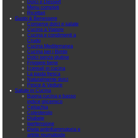
Dolci e Dessert
Menu completi
Ricettari
Gusto & Benessere
Conserve dolci e salate
Cucina a Vapore
Cucina e condimenti a
Crudo
Cucina Mediterranea
Cucina per i Bimbi
Dolci senza glutine
Friggere bene
I cereali in cucina
La pasta fresca
Naturalmente dolci
Pesce & Vedure
Salute in Cucina
Buona cucina e basso
indice glicemico
Celiachia
Colesterolo
Diabete
Ipertensione
Dieta antinfiammatoria e
artrite reumatoide