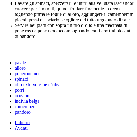
Lavare gli spinaci, spezzettarli e unirli alla vellutata lasciandoli
cuocere per 2 minuti, quindi frullare finemente in crema
togliendo prima le foglie di alloro, aggiungere il camembert in
piccoli pezzi e lasciarlo sciogliere del tutto regolando di sale.
Servire nei piatti con sopra un filo d’olio e una macinata di
pepe rosa e pepe nero accompagnando con i crostini piccanti
di pandoro.
patate
alloro
peperoncino
spinaci
olio extravergine d’oliva
porri
origano
indivia belga
camembert
pandoro
Indietro
Avanti