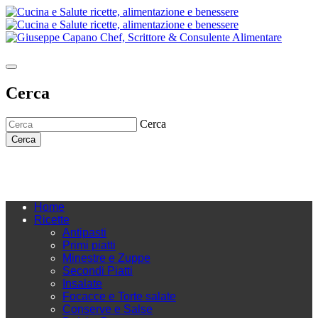
Cerca
Cerca
Cerca
Home
Ricette
Antipasti
Primi piatti
Minestre e Zuppe
Secondi Piatti
Insalate
Focacce e Torte salate
Conserve e Salse