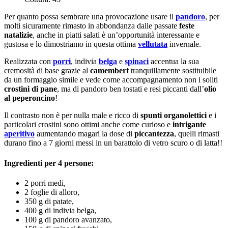
Per quanto possa sembrare una provocazione usare il
pandoro
, per
molti sicuramente rimasto in abbondanza dalle passate
feste
natalizie
, anche in piatti salati è un’opportunità interessante e
gustosa e lo dimostriamo in questa ottima
vellutata
invernale.
Realizzata con
porri
, indivia
belga
e
spinaci
accentua la sua
cremosità di base grazie al
camembert
tranquillamente sostituibile
da un formaggio simile e vede come accompagnamento non i soliti
crostini di pane
, ma di pandoro ben tostati e resi piccanti dall’
olio
al peperoncino
!
Il contrasto non è per nulla male e ricco di
spunti organolettici
e i
particolari crostini sono ottimi anche come curioso e
intrigante
aperitivo
aumentando magari la dose di
piccantezza
, quelli rimasti
durano fino a 7 giorni messi in un barattolo di vetro scuro o di latta!!
Ingredienti per 4 persone:
2 porri medi,
2 foglie di alloro,
350 g di patate,
400 g di indivia belga,
100 g di pandoro avanzato,