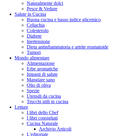
Naturalmente dolci
Pesce & Vedure
Salute in Cucina
Buona cucina e basso indice glicemico
Celiachia
Colesterolo
Diabete
Ipertensione
Dieta antinfiammatoria e artrite reumatoide
Tumori
Mondo alimentare
Alimentazione
Erbe aromatiche
Impasti di salute
Mangiare sano
Olio di oliva
Spezie
Utensili da cucina
Trucchi utili in cucina
Letture
I libri dello Chef
I libri consigliati
Cucina Naturale
Archivio Articoli
L'editoriale