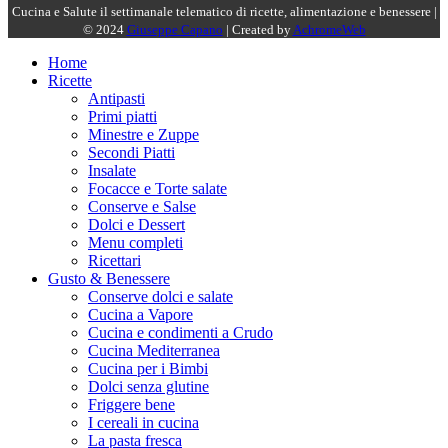
Cucina e Salute il settimanale telematico di ricette, alimentazione e benessere |
© 2024
Giuseppe Capano
| Created by
AchromeWeb
Home
Ricette
Antipasti
Primi piatti
Minestre e Zuppe
Secondi Piatti
Insalate
Focacce e Torte salate
Conserve e Salse
Dolci e Dessert
Menu completi
Ricettari
Gusto & Benessere
Conserve dolci e salate
Cucina a Vapore
Cucina e condimenti a Crudo
Cucina Mediterranea
Cucina per i Bimbi
Dolci senza glutine
Friggere bene
I cereali in cucina
La pasta fresca