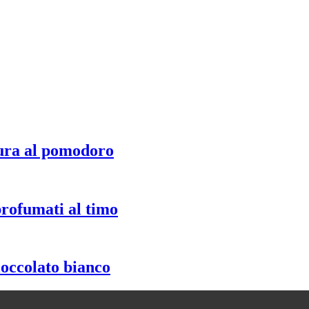
ura al pomodoro
profumati al timo
ioccolato bianco