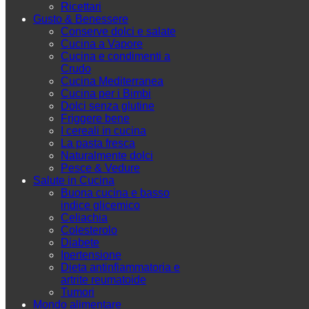
Ricettari
Gusto & Benessere
Conserve dolci e salate
Cucina a Vapore
Cucina e condimenti a
Crudo
Cucina Mediterranea
Cucina per i Bimbi
Dolci senza glutine
Friggere bene
I cereali in cucina
La pasta fresca
Naturalmente dolci
Pesce & Vedure
Salute in Cucina
Buona cucina e basso
indice glicemico
Celiachia
Colesterolo
Diabete
Ipertensione
Dieta antinfiammatoria e
artrite reumatoide
Tumori
Mondo alimentare