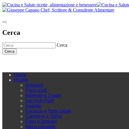
Cerca
Cerca
Cerca
Home
Ricette
Antipasti
Primi piatti
Minestre e Zuppe
Secondi Piatti
Insalate
Focacce e Torte salate
Conserve e Salse
Dolci e Dessert
Menu completi