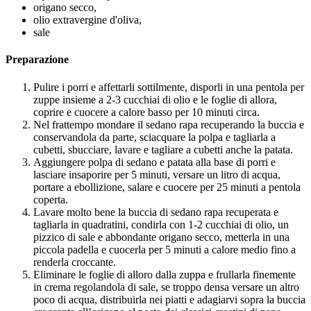
origano secco,
olio extravergine d'oliva,
sale
Preparazione
Pulire i porri e affettarli sottilmente, disporli in una pentola per
zuppe insieme a 2-3 cucchiai di olio e le foglie di allora,
coprire e cuocere a calore basso per 10 minuti circa.
Nel frattempo mondare il sedano rapa recuperando la buccia e
conservandola da parte, sciacquare la polpa e tagliarla a
cubetti, sbucciare, lavare e tagliare a cubetti anche la patata.
Aggiungere polpa di sedano e patata alla base di porri e
lasciare insaporire per 5 minuti, versare un litro di acqua,
portare a ebollizione, salare e cuocere per 25 minuti a pentola
coperta.
Lavare molto bene la buccia di sedano rapa recuperata e
tagliarla in quadratini, condirla con 1-2 cucchiai di olio, un
pizzico di sale e abbondante origano secco, metterla in una
piccola padella e cuocerla per 5 minuti a calore medio fino a
renderla croccante.
Eliminare le foglie di alloro dalla zuppa e frullarla finemente
in crema regolandola di sale, se troppo densa versare un altro
poco di acqua, distribuirla nei piatti e adagiarvi sopra la buccia