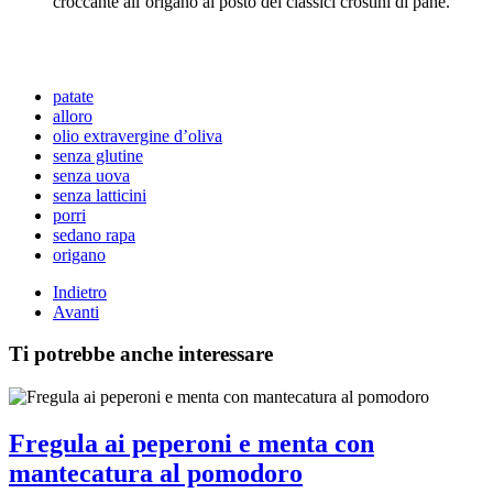
croccante all’origano al posto dei classici crostini di pane.
patate
alloro
olio extravergine d’oliva
senza glutine
senza uova
senza latticini
porri
sedano rapa
origano
Indietro
Avanti
Ti potrebbe anche interessare
Fregula ai peperoni e menta con
mantecatura al pomodoro