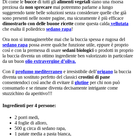
Di come le
bucce
di tutti gli
alimenti vegetali
siano una risorsa
preziosa da
non sprecare
mai potremmo parlarne a lungo
suggerendo tante belle soluzioni senza considerare quelle che già
sono presenti nelle nostre pagine, ma sicuramente è più efficace
dimostrarlo con delle buone ricette
come questa calda
vellutata
che esalta il poliedrico
sedano rapa
!
Ora non si immaginerebbe mai che la buccia spessa e rugosa del
sedano rapa
possa avere qualche funzione utile, eppure è proprio
così e con la premessa di usare
sedani biologici
o prodotti in proprio
la buccia diventa un ottimo ingrediente ben valorizzato in particolare
da un buon
olio extravergine d’oliva.
Con il
profumo mediterraneo
e irresistibile dell’
origano
la buccia
diventa un sostituto perfetto del classici
crostini di pane
consentendoci così anche di evitare il
glutine
per chi non può
consumarlo e se rimane diventa decisamente intrigante come
stuzzichino da aperitivo!!!
Ingredienti per 4 persone:
2 porri medi,
4 foglie di alloro,
500 g circa di sedano rapa,
1 patate media a pasta bianca,