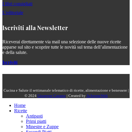
I libri consigliati
L'editoriale
Iscriviti alla Newsletter
Riceverai direttamente via mail una selezione delle nuove ricette
apparse sul sito e scoprire tutte le novità sul tema dell’alimentazione
e della salute.
Iscriviti
Cucina e Salute il settimanale telematico di ricette, alimentazione e benessere |
© 2024
Giuseppe Capano
| Created by
AchromeWeb
Home
Ricette
Antipasti
Primi piatti
Minestre e Zuppe
Secondi Piatti