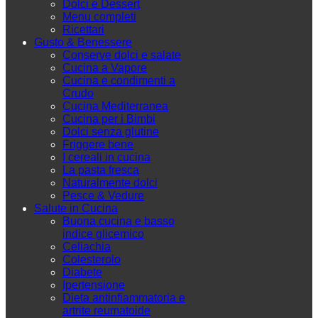
Dolci e Dessert
Menu completi
Ricettari
Gusto & Benessere
Conserve dolci e salate
Cucina a Vapore
Cucina e condimenti a
Crudo
Cucina Mediterranea
Cucina per i Bimbi
Dolci senza glutine
Friggere bene
I cereali in cucina
La pasta fresca
Naturalmente dolci
Pesce & Vedure
Salute in Cucina
Buona cucina e basso
indice glicemico
Celiachia
Colesterolo
Diabete
Ipertensione
Dieta antinfiammatoria e
artrite reumatoide