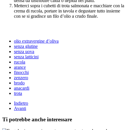
densa da distribuire calda o tiepida nei piatti.
Metterci sopra i cubetti di trota salmonata e macchiare con la
crema di rucola, portare in tavola e degustare tutto insieme
con se si gradisce un filo d’olio a crudo finale.
olio extravergine d’oliva
senza glutine
senza uova
senza latticini
rucola
arance
finocchi
zenzero
brodo
anacardi
trota
Indietro
Avanti
Ti potrebbe anche interessare