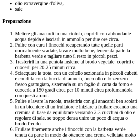
olio extravergine d'oliva,
sale
Preparazione
Mettere gli anacardi in una ciotola, coprirli con abbondante
acqua tiepida e lasciarli in ammollo per due ore circa.
Pulire con cura i finocchi recuperando tutte quelle parti
normalmente scartate, lavare molto bene, tenere da parte la
barbetta verde e tagliare tutto il resto in piccoli pezzi.
Trasferirli in una pentola insieme al brodo vegetale, coprirli e
cuocerli per 20-25 minuti circa.
Sciacquare la trota, con un coltello sezionarla in piccoli cubetti
e condirla con la buccia di arancia, poco olio e lo zenzero
fresco grattugiato, sistemarla su un foglio di carta da forno e
cuocerla a 150 gradi circa per 10 minuti circa profumandola
con questi aromi.
Pulire e lavare la rucola, trasferirla con gli anacardi ben scolati
in un bicchiere di un frullatore e iniziare a frullare creando una
cremina di base da equilibrare versando 2-3 cucchiai di olio e
regolare di sale, se troppo densa unire un poco di acqua o
brodo freddo.
Frullare finemente anche i finocchi con la barbetta verde
tenuta da parte in modo da ottenere una crema vellutata molto