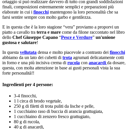
ortaggio si può realizzare davvero di tutto con grandi soddisfazioni
finali, composizioni estremamente semplici e preparazioni più
elaborate in cui i
finocchi
mantengono la loro personalità che sa
farsi sentire sempre con molto garbo e gentilezza.
E in questa che è la loro stagione “vera” proviamo a proporvi un
piatto a cavallo tra
terra e mare
come da filone raccontato nel libro
dello
Chef Giuseppe Capano
“
Pesce e Verdure
”
un'unione
gustosa e salutare
!
In questa
vellutata
densa e molto piacevole a contrasto dei
finocchi
abbiamo da un lato dei cubetti di
trota
agrumati delicatamente cotti
in forno e una più incisiva crema di
rucola
con
anacardi
da dosare,
questa, con molta attenzione in base ai gusti personali vista la sua
forte personalità!!
Ingredienti per 4 persone:
3-4 finocchi,
1 l circa di brodo vegetale,
250 g di filetti di trota puliti da lische e pelle,
1 cucchiaino raso di buccia di arancia grattugiata,
1 cucchiaino di zenzero fresco grattugiato,
80 g di rucola,
40 g di anacardi,