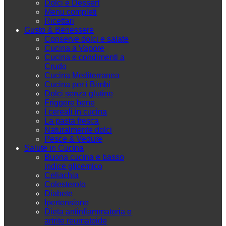
Dolci e Dessert
Menu completi
Ricettari
Gusto & Benessere
Conserve dolci e salate
Cucina a Vapore
Cucina e condimenti a
Crudo
Cucina Mediterranea
Cucina per i Bimbi
Dolci senza glutine
Friggere bene
I cereali in cucina
La pasta fresca
Naturalmente dolci
Pesce & Vedure
Salute in Cucina
Buona cucina e basso
indice glicemico
Celiachia
Colesterolo
Diabete
Ipertensione
Dieta antinfiammatoria e
artrite reumatoide