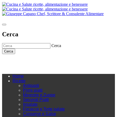
Cerca
Cerca
Cerca
Home
Ricette
Antipasti
Primi piatti
Minestre e Zuppe
Secondi Piatti
Insalate
Focacce e Torte salate
Conserve e Salse