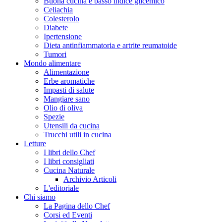
Buona cucina e basso indice glicemico
Celiachia
Colesterolo
Diabete
Ipertensione
Dieta antinfiammatoria e artrite reumatoide
Tumori
Mondo alimentare
Alimentazione
Erbe aromatiche
Impasti di salute
Mangiare sano
Olio di oliva
Spezie
Utensili da cucina
Trucchi utili in cucina
Letture
I libri dello Chef
I libri consigliati
Cucina Naturale
Archivio Articoli
L'editoriale
Chi siamo
La Pagina dello Chef
Corsi ed Eventi