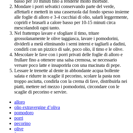
basso per 10 minuti fino a renderle molto morbide.
Mondare i porri selvatici conservando parte del verde,
affettarli e metterli in una casseruola dal fondo spesso insieme
alle foglie di alloro e 3-4 cucchiai di olio, salarli leggermente,
coprirli e brasarli a calore basso per 10-15 minuti circa
mescolandoli ogni tanto.
Nel frattempo lavare e sfogliare il timo, tritare
grossolanamente le olive taggiasca, lavare i pomodorini,
dividerli a metà eliminando i semi interni e tagliarli a dadini,
condirli con un pizzico di sale, poco olio, il timo e le olive.
Mescolare le fave con i porri privati delle foglie di alloro e
frullare fino a ottenere una salsa cremosa, se necessario
versare poco latte e insaporirla con una macinata di pepe.
Lessare le trenette al dente in abbondante acqua bollente
salata e ridurre in scaglie il pecorino, scolare la pasta non
troppo asciutta, condirla con la crema di fave, distribuirla nei
piatti, mettere nel mezzo i pomodorini, circondare con le
scaglie di pecorino e servire.
alloro
olio extravergine d’oliva
pomodoro
porri
pecorino
olive