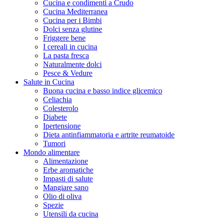
Cucina e condimenti a Crudo
Cucina Mediterranea
Cucina per i Bimbi
Dolci senza glutine
Friggere bene
I cereali in cucina
La pasta fresca
Naturalmente dolci
Pesce & Vedure
Salute in Cucina
Buona cucina e basso indice glicemico
Celiachia
Colesterolo
Diabete
Ipertensione
Dieta antinfiammatoria e artrite reumatoide
Tumori
Mondo alimentare
Alimentazione
Erbe aromatiche
Impasti di salute
Mangiare sano
Olio di oliva
Spezie
Utensili da cucina