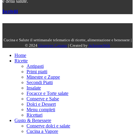
e della salute.
Iscriviti
Cucina e Salute il settimanale telematico di ricette, alimentazione e benessere |
© 2024
Giuseppe Capano
| Created by
AchromeWeb
Home
Ricette
Antipasti
Primi piatti
Minestre e Zuppe
Secondi Piatti
Insalate
Focacce e Torte salate
Conserve e Salse
Dolci e Dessert
Menu completi
Ricettari
Gusto & Benessere
Conserve dolci e salate
Cucina a Vapore