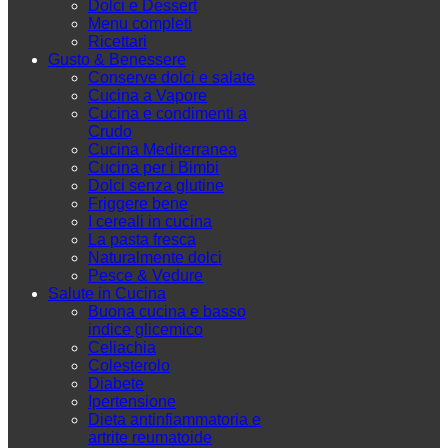
Dolci e Dessert
Menu completi
Ricettari
Gusto & Benessere
Conserve dolci e salate
Cucina a Vapore
Cucina e condimenti a
Crudo
Cucina Mediterranea
Cucina per i Bimbi
Dolci senza glutine
Friggere bene
I cereali in cucina
La pasta fresca
Naturalmente dolci
Pesce & Vedure
Salute in Cucina
Buona cucina e basso
indice glicemico
Celiachia
Colesterolo
Diabete
Ipertensione
Dieta antinfiammatoria e
artrite reumatoide