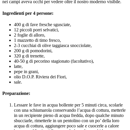
nei campi aveva occhi per vedere oltre il nostro moderno visibile.
Ingredienti per 4 persone:
400 g di fave fresche sgusciate,
12 piccoli porri selvatici,
2 foglie di alloro,
1 mazzetto di timo fresco,
2-3 cucchiai di olive taggiasca snocciolate,
200 g di pomodorini,
320 g di trenette,
40-50 g di pecorino stagionato (facoltativo),
latte,
pepe in grani,
olio D.O.P. Riviera dei Fiori,
sale.
Preparazione:
Lessare le fave in acqua bollente per 5 minuti circa, scolarle
con una schiumarola conservando l’acqua di cottura, metterle
in un recipiente pieno di acqua fredda, dopo qualche minuto
sbucciarle, rimetterle in un pentolino con un po’ della loro
acqua di cottura, aggiungere poco sale e cuocerle a calore