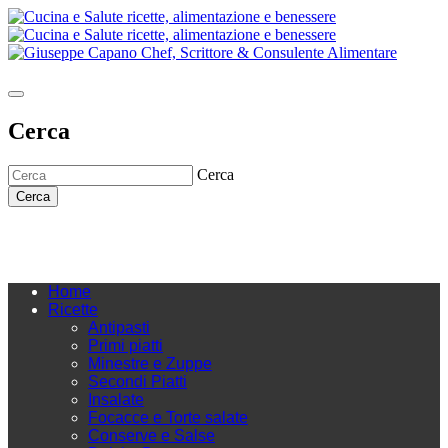
Cerca
Cerca
Cerca
Home
Ricette
Antipasti
Primi piatti
Minestre e Zuppe
Secondi Piatti
Insalate
Focacce e Torte salate
Conserve e Salse