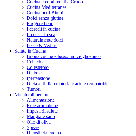
Cucina e condimenti a Crudo
Cucina Mediterranea
Cucina per i Bimbi
Dolci senza glutine
Friggere bene
I cereali in cucina
La pasta fresca
Naturalmente dolci
Pesce & Vedure
Salute in Cucina
Buona cucina e basso indice glicemico
Celiachia
Colesterolo
Diabete
Ipertensione
Dieta antinfiammatoria e artrite reumatoide
Tumori
Mondo alimentare
Alimentazione
Erbe aromatiche
Impasti di salute
Mangiare sano
Olio di oliva
Spezie
Utensili da cucina