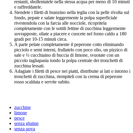
restanti, sbollentatele nella stessa acqua per meno di 10 minuti
e raffreddatele.
Stendete i filetti di branzino nella teglia con la pelle rivolta sul
fondo, pepate e salate leggermente la polpa superficiale
rivestendola con la farcia alle nocciole, ricopritela
completamente con le sottili fettine di zucchina leggermente
sovrapposte, oliate a piacere e cuocete nel forno caldo a 180
gradi per 10-15 minuti circa.
A parte pelate completamente il peperone cotto eliminando
picciolo e semi interni, frullatelo con poco olio, un pizzico di
sale e ½ cucchiaino di buccia di limone, svuotate con un
piccolo tagliapasta tondo la polpa centrale dei tronchetti di
zucchina lessati.
Adagiate i filetti di pesce nei piatti, distribuite ai lati o intorno i
tronchetti di zucchina, riempiteli con la crema di peperone
rosso scaldata e servite subito.
zucchine
limone
pesce
senza glutine
senza uova