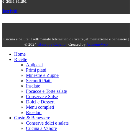
e della salute.
Iscriviti
Cucina e Salute il settimanale telematico di ricette, alimentazione e benessere |
© 2024
Giuseppe Capano
| Created by
AchromeWeb
Home
Ricette
Antipasti
Primi piatti
Minestre e Zuppe
Secondi Piatti
Insalate
Focacce e Torte salate
Conserve e Salse
Dolci e Dessert
Menu completi
Ricettari
Gusto & Benessere
Conserve dolci e salate
Cucina a Vapore