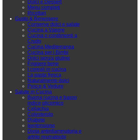
Dolci e Dessert
Menu completi
Ricettari
Gusto & Benessere
Conserve dolci e salate
Cucina a Vapore
Cucina e condimenti a
Crudo
Cucina Mediterranea
Cucina per i Bimbi
Dolci senza glutine
Friggere bene
I cereali in cucina
La pasta fresca
Naturalmente dolci
Pesce & Vedure
Salute in Cucina
Buona cucina e basso
indice glicemico
Celiachia
Colesterolo
Diabete
Ipertensione
Dieta antinfiammatoria e
artrite reumatoide