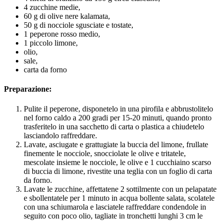
4 zucchine medie,
60 g di olive nere kalamata,
50 g di nocciole sgusciate e tostate,
1 peperone rosso medio,
1 piccolo limone,
olio,
sale,
carta da forno
Preparazione:
Pulite il peperone, disponetelo in una pirofila e abbrustolitelo
nel forno caldo a 200 gradi per 15-20 minuti, quando pronto
trasferitelo in una sacchetto di carta o plastica a chiudetelo
lasciandolo raffreddare.
Lavate, asciugate e grattugiate la buccia del limone, frullate
finemente le nocciole, snocciolate le olive e tritatele,
mescolate insieme le nocciole, le olive e 1 cucchiaino scarso
di buccia di limone, rivestite una teglia con un foglio di carta
da forno.
Lavate le zucchine, affettatene 2 sottilmente con un pelapatate
e sbollentatele per 1 minuto in acqua bollente salata, scolatele
con una schiumarola e lasciatele raffreddare condendole in
seguito con poco olio, tagliate in tronchetti lunghi 3 cm le