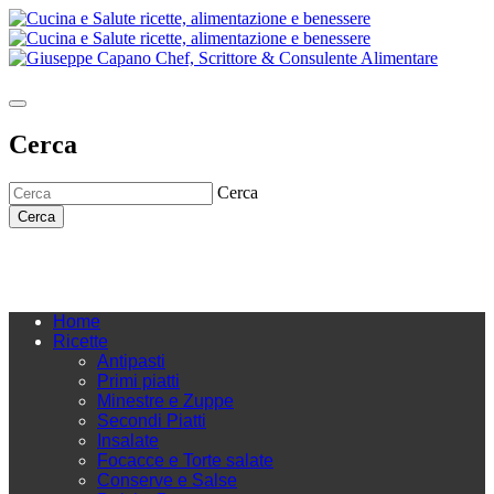
Cerca
Cerca
Cerca
Home
Ricette
Antipasti
Primi piatti
Minestre e Zuppe
Secondi Piatti
Insalate
Focacce e Torte salate
Conserve e Salse