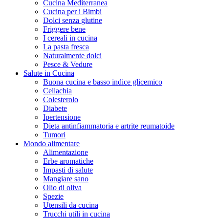
Cucina Mediterranea
Cucina per i Bimbi
Dolci senza glutine
Friggere bene
I cereali in cucina
La pasta fresca
Naturalmente dolci
Pesce & Vedure
Salute in Cucina
Buona cucina e basso indice glicemico
Celiachia
Colesterolo
Diabete
Ipertensione
Dieta antinfiammatoria e artrite reumatoide
Tumori
Mondo alimentare
Alimentazione
Erbe aromatiche
Impasti di salute
Mangiare sano
Olio di oliva
Spezie
Utensili da cucina
Trucchi utili in cucina