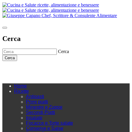
Cerca
Cerca
Cerca
Home
Ricette
Antipasti
Primi piatti
Minestre e Zuppe
Secondi Piatti
Insalate
Focacce e Torte salate
Conserve e Salse