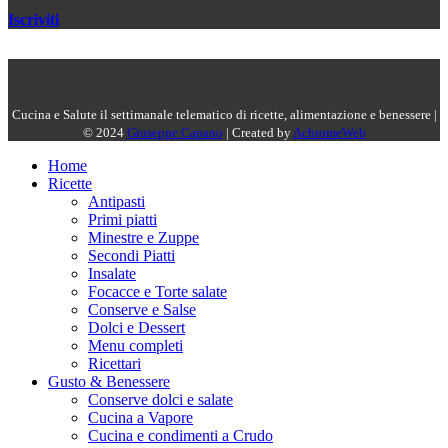
Iscriviti
Cucina e Salute il settimanale telematico di ricette, alimentazione e benessere |
© 2024
Giuseppe Capano
| Created by
AchromeWeb
Home
Ricette
Antipasti
Primi piatti
Minestre e Zuppe
Secondi Piatti
Insalate
Focacce e Torte salate
Conserve e Salse
Dolci e Dessert
Menu completi
Ricettari
Gusto & Benessere
Conserve dolci e salate
Cucina a Vapore
Cucina e condimenti a Crudo