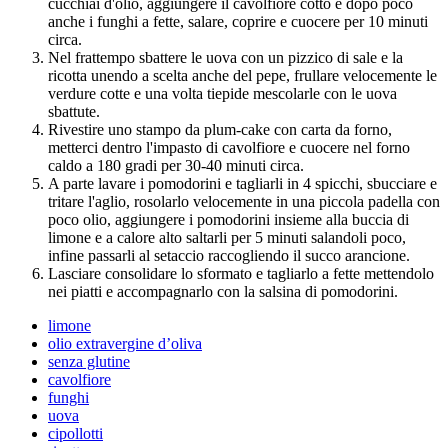
cucchiai d'olio, aggiungere il cavolfiore cotto e dopo poco
anche i funghi a fette, salare, coprire e cuocere per 10 minuti
circa.
Nel frattempo sbattere le uova con un pizzico di sale e la
ricotta unendo a scelta anche del pepe, frullare velocemente le
verdure cotte e una volta tiepide mescolarle con le uova
sbattute.
Rivestire uno stampo da plum-cake con carta da forno,
metterci dentro l'impasto di cavolfiore e cuocere nel forno
caldo a 180 gradi per 30-40 minuti circa.
A parte lavare i pomodorini e tagliarli in 4 spicchi, sbucciare e
tritare l'aglio, rosolarlo velocemente in una piccola padella con
poco olio, aggiungere i pomodorini insieme alla buccia di
limone e a calore alto saltarli per 5 minuti salandoli poco,
infine passarli al setaccio raccogliendo il succo arancione.
Lasciare consolidare lo sformato e tagliarlo a fette mettendolo
nei piatti e accompagnarlo con la salsina di pomodorini.
limone
olio extravergine d’oliva
senza glutine
cavolfiore
funghi
uova
cipollotti