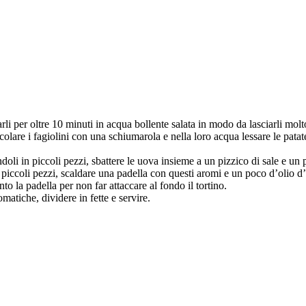
arli per oltre 10 minuti in acqua bollente salata in modo da lasciarli mol
 scolare i fagiolini con una schiumarola e nella loro acqua lessare le pata
ndoli in piccoli pezzi, sbattere le uova insieme a un pizzico di sale e un
n piccoli pezzi, scaldare una padella con questi aromi e un poco d’olio 
o la padella per non far attaccare al fondo il tortino.
matiche, dividere in fette e servire.