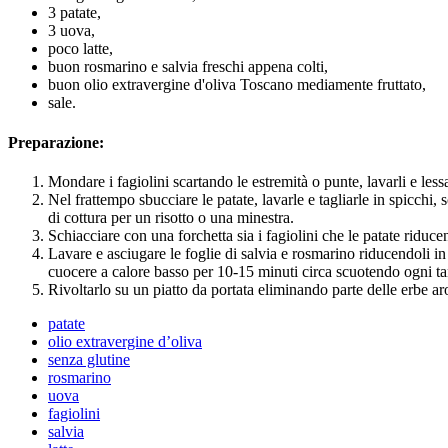
3 patate,
3 uova,
poco latte,
buon rosmarino e salvia freschi appena colti,
buon olio extravergine d'oliva Toscano mediamente fruttato,
sale.
Preparazione:
Mondare i fagiolini scartando le estremità o punte, lavarli e less
Nel frattempo sbucciare le patate, lavarle e tagliarle in spicchi,
di cottura per un risotto o una minestra.
Schiacciare con una forchetta sia i fagiolini che le patate riduce
Lavare e asciugare le foglie di salvia e rosmarino riducendoli i
cuocere a calore basso per 10-15 minuti circa scuotendo ogni tant
Rivoltarlo su un piatto da portata eliminando parte delle erbe aro
patate
olio extravergine d’oliva
senza glutine
rosmarino
uova
fagiolini
salvia