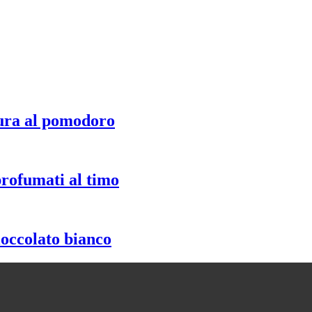
ura al pomodoro
profumati al timo
ioccolato bianco