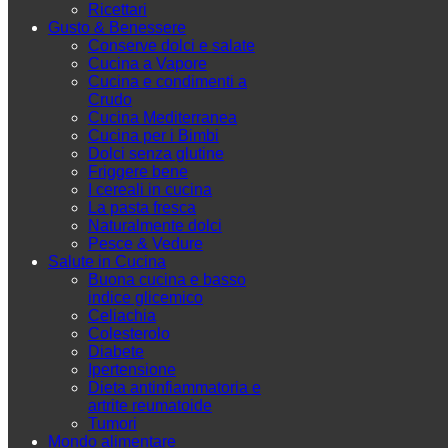
Ricettari
Gusto & Benessere
Conserve dolci e salate
Cucina a Vapore
Cucina e condimenti a
Crudo
Cucina Mediterranea
Cucina per i Bimbi
Dolci senza glutine
Friggere bene
I cereali in cucina
La pasta fresca
Naturalmente dolci
Pesce & Vedure
Salute in Cucina
Buona cucina e basso
indice glicemico
Celiachia
Colesterolo
Diabete
Ipertensione
Dieta antinfiammatoria e
artrite reumatoide
Tumori
Mondo alimentare