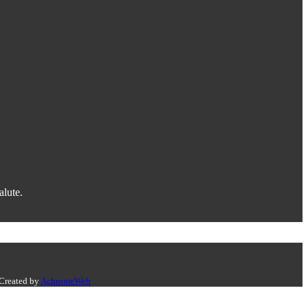
alute.
 Created by
AchromeWeb