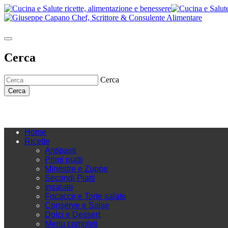
Cerca
Cerca
Cerca
Home
Ricette
Antipasti
Primi piatti
Minestre e Zuppe
Secondi Piatti
Insalate
Focacce e Torte salate
Conserve e Salse
Dolci e Dessert
Menu completi