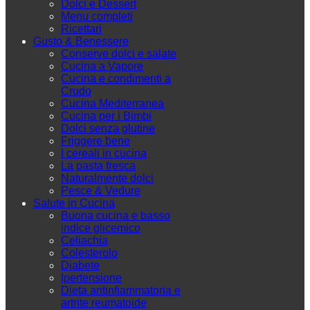
Dolci e Dessert
Menu completi
Ricettari
Gusto & Benessere
Conserve dolci e salate
Cucina a Vapore
Cucina e condimenti a
Crudo
Cucina Mediterranea
Cucina per i Bimbi
Dolci senza glutine
Friggere bene
I cereali in cucina
La pasta fresca
Naturalmente dolci
Pesce & Vedure
Salute in Cucina
Buona cucina e basso
indice glicemico
Celiachia
Colesterolo
Diabete
Ipertensione
Dieta antinfiammatoria e
artrite reumatoide