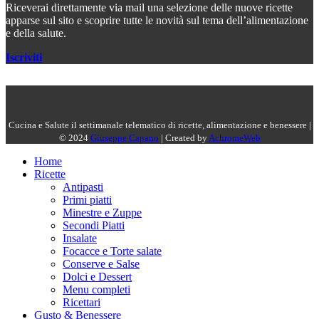
Riceverai direttamente via mail una selezione delle nuove ricette
apparse sul sito e scoprire tutte le novità sul tema dell’alimentazione
e della salute.
Iscriviti
Cucina e Salute il settimanale telematico di ricette, alimentazione e benessere |
© 2024
Giuseppe Capano
| Created by
AchromeWeb
Home
Ricette
Antipasti
Primi piatti
Minestre e Zuppe
Secondi Piatti
Insalate
Focacce e Torte salate
Conserve e Salse
Dolci e Dessert
Menu completi
Ricettari
Gusto & Benessere