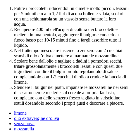
Pulire i broccoletti riducendoli in cimette molto piccoli, lessarli
per 5 minuti circa in 1,2 litri di acqua bollente salata, scolarli
con una schiumarola su un vassoio senza buttare la loro
acqua.
Recuperare 400 ml dell'acqua di cottura dei broccoletti e
metterla in una pentola, aggiungere il bulgur e cuocerlo a
fuoco basso per 10-15 minuti fino a fargli assorbire tutto il
liquido.
Nel frattempo mescolare insieme lo zenzero con 2 cucchiai
scarsi di olio d’oliva e mettere a marinare le mozzarelline.
Scolare bene dall'olio e tagliare a dadini i pomodori secchi,
tritare grossolanamente i broccoletti lessati e con questi due
ingredienti condire il bulgur pronto regolandolo di sale e
completandolo con 1-2 cucchiai di olio a crudo e la buccia di
limone.
Stendere il bulgur nei piatti, impanare le mozzarelline nei semi
di sesamo nero e metterle sul cereale a propria fantasia,
completare con dello zenzero fresco tagliato in striscioline
sottili dosandolo secondo i propri gusti e decorare a piacere.
limone
olio extravergine d’oliva
senza uova
mozzarella