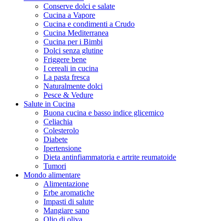
Conserve dolci e salate
Cucina a Vapore
Cucina e condimenti a Crudo
Cucina Mediterranea
Cucina per i Bimbi
Dolci senza glutine
Friggere bene
I cereali in cucina
La pasta fresca
Naturalmente dolci
Pesce & Vedure
Salute in Cucina
Buona cucina e basso indice glicemico
Celiachia
Colesterolo
Diabete
Ipertensione
Dieta antinfiammatoria e artrite reumatoide
Tumori
Mondo alimentare
Alimentazione
Erbe aromatiche
Impasti di salute
Mangiare sano
Olio di oliva