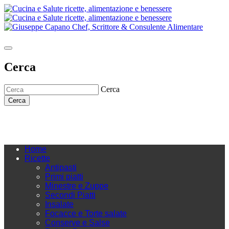
Cerca
Cerca
Cerca
Home
Ricette
Antipasti
Primi piatti
Minestre e Zuppe
Secondi Piatti
Insalate
Focacce e Torte salate
Conserve e Salse