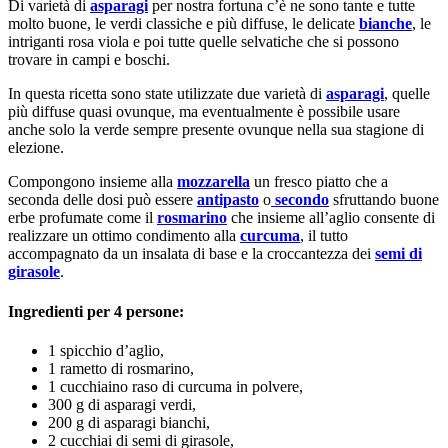
Di varietà di
asparagi
per nostra fortuna c’è ne sono tante e tutte
molto buone, le verdi classiche e più diffuse, le delicate
bianche
, le
intriganti rosa viola e poi tutte quelle selvatiche che si possono
trovare in campi e boschi.
In questa ricetta sono state utilizzate due varietà di
asparagi
, quelle
più diffuse quasi ovunque, ma eventualmente è possibile usare
anche solo la verde sempre presente ovunque nella sua stagione di
elezione.
Compongono insieme alla
mozzarella
un fresco piatto che a
seconda delle dosi può essere
antipasto
o
secondo
sfruttando buone
erbe profumate come il
rosmarino
che insieme all’aglio consente di
realizzare un ottimo condimento alla
curcuma
, il tutto
accompagnato da un insalata di base e la croccantezza dei
semi di
girasole
.
Ingredienti per 4 persone:
1 spicchio d’aglio,
1 rametto di rosmarino,
1 cucchiaino raso di curcuma in polvere,
300 g di asparagi verdi,
200 g di asparagi bianchi,
2 cucchiai di semi di girasole,