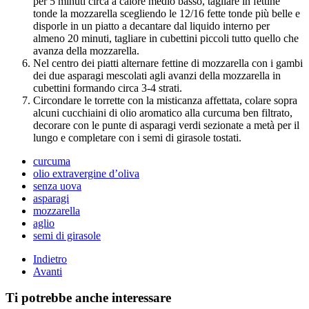
per 5 minuti circa a calore medio basso, tagliare in fettine
tonde la mozzarella scegliendo le 12/16 fette tonde più belle e
disporle in un piatto a decantare dal liquido interno per
almeno 20 minuti, tagliare in cubettini piccoli tutto quello che
avanza della mozzarella.
Nel centro dei piatti alternare fettine di mozzarella con i gambi
dei due asparagi mescolati agli avanzi della mozzarella in
cubettini formando circa 3-4 strati.
Circondare le torrette con la misticanza affettata, colare sopra
alcuni cucchiaini di olio aromatico alla curcuma ben filtrato,
decorare con le punte di asparagi verdi sezionate a metà per il
lungo e completare con i semi di girasole tostati.
curcuma
olio extravergine d’oliva
senza uova
asparagi
mozzarella
aglio
semi di girasole
Indietro
Avanti
Ti potrebbe anche interessare