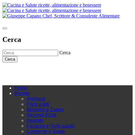
Cerca
Cerca
Cerca
Home
Ricette
Antipasti
Primi piatti
Minestre e Zuppe
Secondi Piatti
Insalate
Focacce e Torte salate
Conserve e Salse