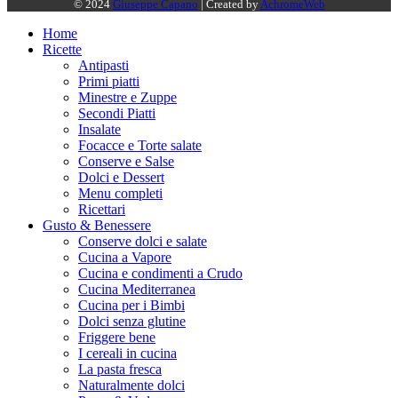
© 2024
Giuseppe Capano
| Created by
AchromeWeb
Home
Ricette
Antipasti
Primi piatti
Minestre e Zuppe
Secondi Piatti
Insalate
Focacce e Torte salate
Conserve e Salse
Dolci e Dessert
Menu completi
Ricettari
Gusto & Benessere
Conserve dolci e salate
Cucina a Vapore
Cucina e condimenti a Crudo
Cucina Mediterranea
Cucina per i Bimbi
Dolci senza glutine
Friggere bene
I cereali in cucina
La pasta fresca
Naturalmente dolci