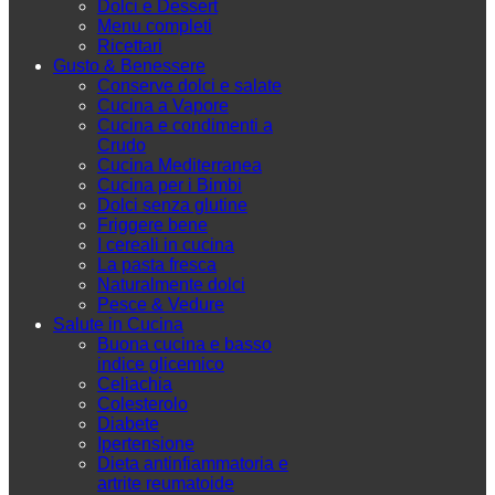
Dolci e Dessert
Menu completi
Ricettari
Gusto & Benessere
Conserve dolci e salate
Cucina a Vapore
Cucina e condimenti a
Crudo
Cucina Mediterranea
Cucina per i Bimbi
Dolci senza glutine
Friggere bene
I cereali in cucina
La pasta fresca
Naturalmente dolci
Pesce & Vedure
Salute in Cucina
Buona cucina e basso
indice glicemico
Celiachia
Colesterolo
Diabete
Ipertensione
Dieta antinfiammatoria e
artrite reumatoide