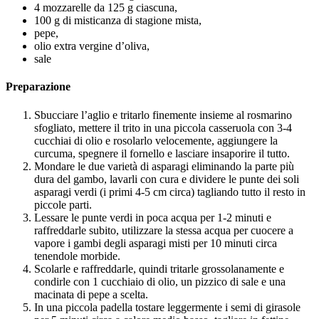
4 mozzarelle da 125 g ciascuna,
100 g di misticanza di stagione mista,
pepe,
olio extra vergine d’oliva,
sale
Preparazione
Sbucciare l’aglio e tritarlo finemente insieme al rosmarino
sfogliato, mettere il trito in una piccola casseruola con 3-4
cucchiai di olio e rosolarlo velocemente, aggiungere la
curcuma, spegnere il fornello e lasciare insaporire il tutto.
Mondare le due varietà di asparagi eliminando la parte più
dura del gambo, lavarli con cura e dividere le punte dei soli
asparagi verdi (i primi 4-5 cm circa) tagliando tutto il resto in
piccole parti.
Lessare le punte verdi in poca acqua per 1-2 minuti e
raffreddarle subito, utilizzare la stessa acqua per cuocere a
vapore i gambi degli asparagi misti per 10 minuti circa
tenendole morbide.
Scolarle e raffreddarle, quindi tritarle grossolanamente e
condirle con 1 cucchiaio di olio, un pizzico di sale e una
macinata di pepe a scelta.
In una piccola padella tostare leggermente i semi di girasole