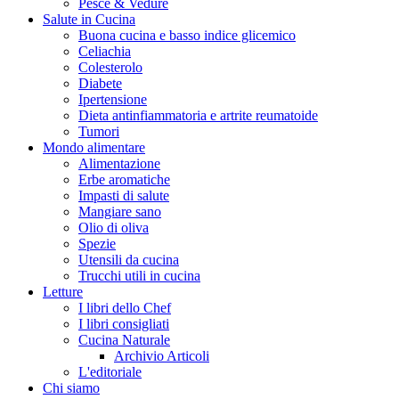
Pesce & Vedure
Salute in Cucina
Buona cucina e basso indice glicemico
Celiachia
Colesterolo
Diabete
Ipertensione
Dieta antinfiammatoria e artrite reumatoide
Tumori
Mondo alimentare
Alimentazione
Erbe aromatiche
Impasti di salute
Mangiare sano
Olio di oliva
Spezie
Utensili da cucina
Trucchi utili in cucina
Letture
I libri dello Chef
I libri consigliati
Cucina Naturale
Archivio Articoli
L'editoriale
Chi siamo