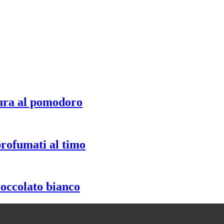
ura al pomodoro
profumati al timo
ioccolato bianco