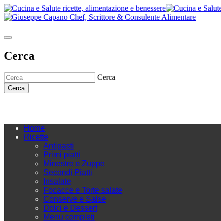
Cerca
Cerca
Cerca
Home
Ricette
Antipasti
Primi piatti
Minestre e Zuppe
Secondi Piatti
Insalate
Focacce e Torte salate
Conserve e Salse
Dolci e Dessert
Menu completi