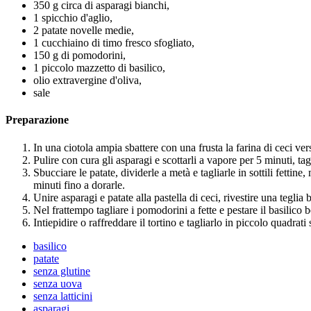
350 g circa di asparagi bianchi,
1 spicchio d'aglio,
2 patate novelle medie,
1 cucchiaino di timo fresco sfogliato,
150 g di pomodorini,
1 piccolo mazzetto di basilico,
olio extravergine d'oliva,
sale
Preparazione
In una ciotola ampia sbattere con una frusta la farina di ceci v
Pulire con cura gli asparagi e scottarli a vapore per 5 minuti, tag
Sbucciare le patate, dividerle a metà e tagliarle in sottili fettine
minuti fino a dorarle.
Unire asparagi e patate alla pastella di ceci, rivestire una tegl
Nel frattempo tagliare i pomodorini a fette e pestare il basilico
Intiepidire o raffreddare il tortino e tagliarlo in piccolo quadrat
basilico
patate
senza glutine
senza uova
senza latticini
asparagi