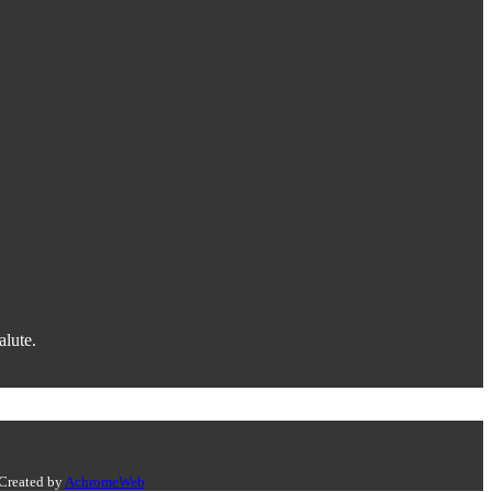
alute.
 Created by
AchromeWeb