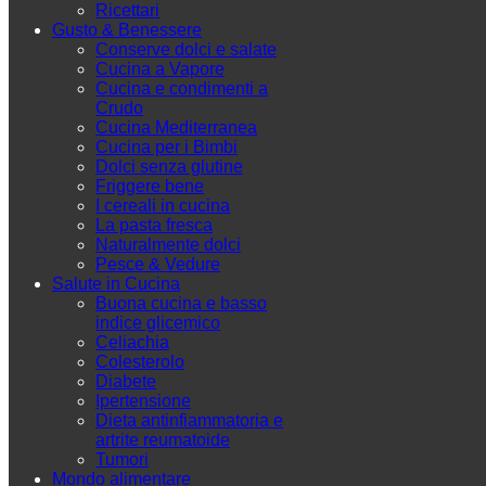
Ricettari
Gusto & Benessere
Conserve dolci e salate
Cucina a Vapore
Cucina e condimenti a
Crudo
Cucina Mediterranea
Cucina per i Bimbi
Dolci senza glutine
Friggere bene
I cereali in cucina
La pasta fresca
Naturalmente dolci
Pesce & Vedure
Salute in Cucina
Buona cucina e basso
indice glicemico
Celiachia
Colesterolo
Diabete
Ipertensione
Dieta antinfiammatoria e
artrite reumatoide
Tumori
Mondo alimentare