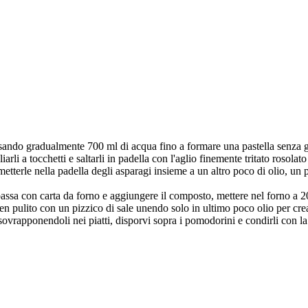
ersando gradualmente 700 ml di acqua fino a formare una pastella senza gr
liarli a tocchetti e saltarli in padella con l'aglio finemente tritato rosol
, metterle nella padella degli asparagi insieme a un altro poco di olio, un 
ia bassa con carta da forno e aggiungere il composto, mettere nel forno a
 ben pulito con un pizzico di sale unendo solo in ultimo poco olio per cr
i sovrapponendoli nei piatti, disporvi sopra i pomodorini e condirli con la