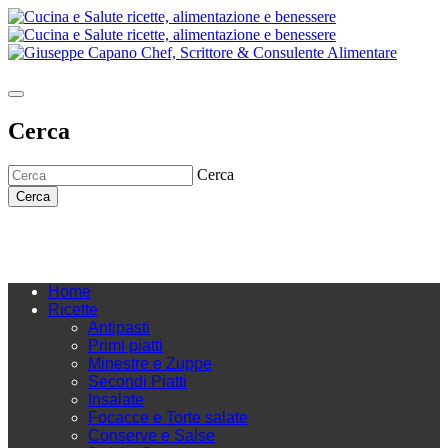
Cerca
Cerca
Cerca
Home
Ricette
Antipasti
Primi piatti
Minestre e Zuppe
Secondi Piatti
Insalate
Focacce e Torte salate
Conserve e Salse