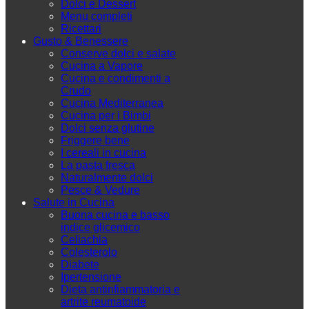
Dolci e Dessert
Menu completi
Ricettari
Gusto & Benessere
Conserve dolci e salate
Cucina a Vapore
Cucina e condimenti a
Crudo
Cucina Mediterranea
Cucina per i Bimbi
Dolci senza glutine
Friggere bene
I cereali in cucina
La pasta fresca
Naturalmente dolci
Pesce & Vedure
Salute in Cucina
Buona cucina e basso
indice glicemico
Celiachia
Colesterolo
Diabete
Ipertensione
Dieta antinfiammatoria e
artrite reumatoide