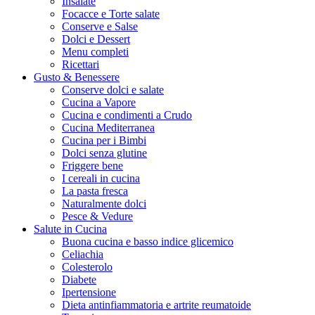
Insalate
Focacce e Torte salate
Conserve e Salse
Dolci e Dessert
Menu completi
Ricettari
Gusto & Benessere
Conserve dolci e salate
Cucina a Vapore
Cucina e condimenti a Crudo
Cucina Mediterranea
Cucina per i Bimbi
Dolci senza glutine
Friggere bene
I cereali in cucina
La pasta fresca
Naturalmente dolci
Pesce & Vedure
Salute in Cucina
Buona cucina e basso indice glicemico
Celiachia
Colesterolo
Diabete
Ipertensione
Dieta antinfiammatoria e artrite reumatoide