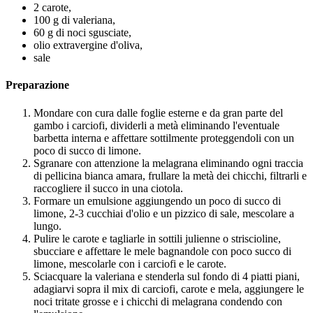
2 carote,
100 g di valeriana,
60 g di noci sgusciate,
olio extravergine d'oliva,
sale
Preparazione
Mondare con cura dalle foglie esterne e da gran parte del
gambo i carciofi, dividerli a metà eliminando l'eventuale
barbetta interna e affettare sottilmente proteggendoli con un
poco di succo di limone.
Sgranare con attenzione la melagrana eliminando ogni traccia
di pellicina bianca amara, frullare la metà dei chicchi, filtrarli e
raccogliere il succo in una ciotola.
Formare un emulsione aggiungendo un poco di succo di
limone, 2-3 cucchiai d'olio e un pizzico di sale, mescolare a
lungo.
Pulire le carote e tagliarle in sottili julienne o striscioline,
sbucciare e affettare le mele bagnandole con poco succo di
limone, mescolarle con i carciofi e le carote.
Sciacquare la valeriana e stenderla sul fondo di 4 piatti piani,
adagiarvi sopra il mix di carciofi, carote e mela, aggiungere le
noci tritate grosse e i chicchi di melagrana condendo con