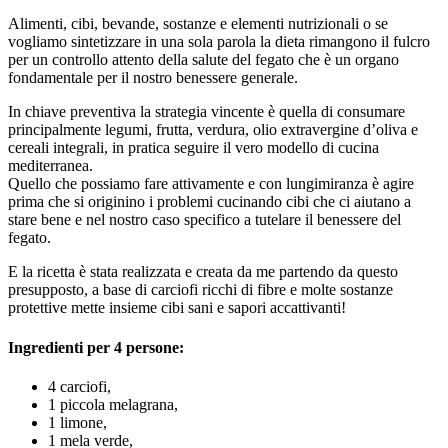
Alimenti, cibi, bevande, sostanze e elementi nutrizionali o se
vogliamo sintetizzare in una sola parola la dieta rimangono il fulcro
per un controllo attento della salute del fegato che è un organo
fondamentale per il nostro benessere generale.
In chiave preventiva la strategia vincente è quella di consumare
principalmente legumi, frutta, verdura, olio extravergine d’oliva e
cereali integrali, in pratica seguire il vero modello di cucina
mediterranea.
Quello che possiamo fare attivamente e con lungimiranza è agire
prima che si originino i problemi cucinando cibi che ci aiutano a
stare bene e nel nostro caso specifico a tutelare il benessere del
fegato.
E la ricetta è stata realizzata e creata da me partendo da questo
presupposto, a base di carciofi ricchi di fibre e molte sostanze
protettive mette insieme cibi sani e sapori accattivanti!
Ingredienti per 4 persone:
4 carciofi,
1 piccola melagrana,
1 limone,
1 mela verde,