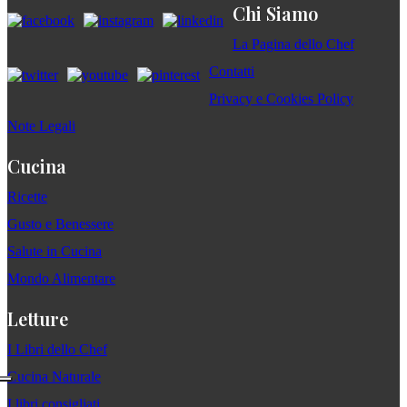
Chi Siamo
La Pagina dello Chef
Contatti
Privacy e Cookies Policy
Note Legali
Cucina
Ricette
Gusto e Benessere
Salute in Cucina
Mondo Alimentare
Letture
I Libri dello Chef
Cucina Naturale
I libri consigliati