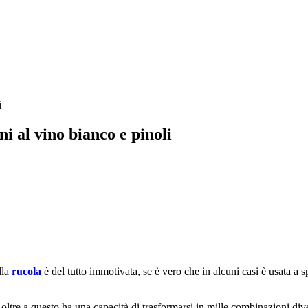
ni al vino bianco e pinoli
lla
rucola
è del tutto immotivata, se è vero che in alcuni casi è usata a
oltre a questo ha una capacità di trasformarsi in mille combinazioni diver