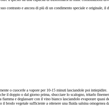
 suo contrasto e ancora di più di un condimento speciale e originale, il 
atamente o cuocerle a vapore per 10-15 minuti lasciandole poi intiepidire.
he il doppio o dal giorno prima, sbucciare lo scalogno, tritarlo finement
a fiamma e deglassare con il vino bianco lasciandolo evaporare quasi del
do il brodo vegetale sufficiente a ottenere una fluida salsina omogenea 