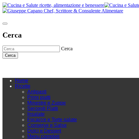
Cerca
Cerca
Cerca
Home
Ricette
Antipasti
Primi piatti
Minestre e Zuppe
Secondi Piatti
Insalate
Focacce e Torte salate
Conserve e Salse
Dolci e Dessert
Menu completi