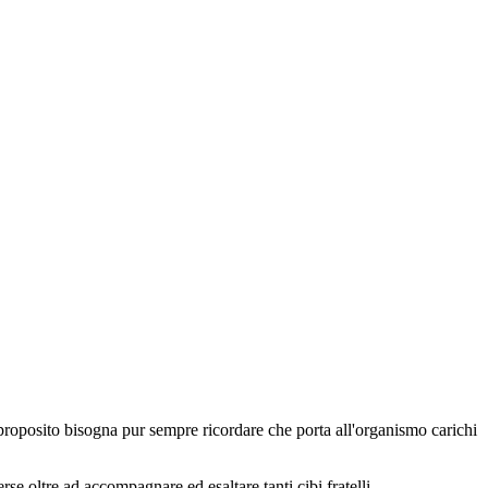
 sproposito bisogna pur sempre ricordare che porta all'organismo carichi
se oltre ad accompagnare ed esaltare tanti cibi fratelli.