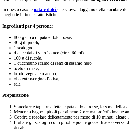
In questo caso le
patate dolci
che si avvantaggiano della
rucola
e del
meglio le intime caratteristiche!
Ingredienti per 4 persone:
800 g circa di patate dolci rosse,
30 g di pinoli,
1 scalogno,
4 cucchiai di vino bianco (circa 60 ml),
100 g di rucola,
1 cucchiaino scarso di semi di sesamo nero,
aceto di mele,
brodo vegetale o acqua,
olio extravergine d’oliva,
sale
Preparazione
Sbucciare e tagliare a fette le patate dolci rosse, lessarle delic
Mettere a bagno i pinoli per almeno 2 ore ma preferibilmente anc
Coprire e rosolare delicatamente per meno di 10 minuti, alzare l
Frullare gli scalogni con i pinoli e poche gocce di aceto versan
di sale.