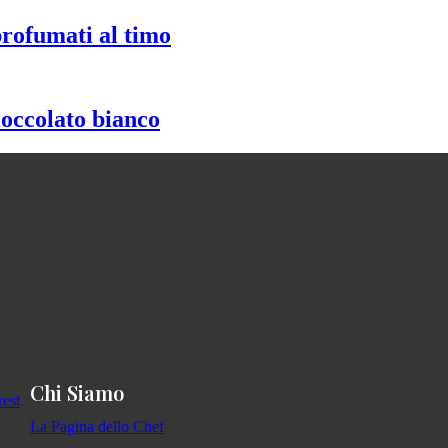
profumati al timo
ioccolato bianco
Chi Siamo
La Pagina dello Chef