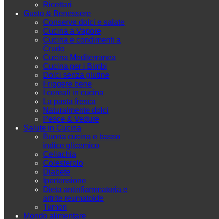
Ricettari
Gusto & Benessere
Conserve dolci e salate
Cucina a Vapore
Cucina e condimenti a
Crudo
Cucina Mediterranea
Cucina per i Bimbi
Dolci senza glutine
Friggere bene
I cereali in cucina
La pasta fresca
Naturalmente dolci
Pesce & Vedure
Salute in Cucina
Buona cucina e basso
indice glicemico
Celiachia
Colesterolo
Diabete
Ipertensione
Dieta antinfiammatoria e
artrite reumatoide
Tumori
Mondo alimentare