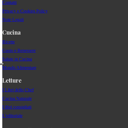
Contatti
Privacy e Cookies Policy
Note Legali
Cucina
Ricette
Gusto e Benessere
Salute in Cucina
Mondo Alimentare
Letture
I Libri dello Chef
Cucina Naturale
I libri consigliati
L'editoriale