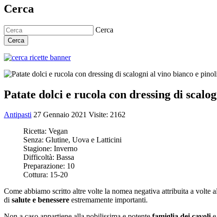
Cerca
Cerca
Cerca
Patate dolci e rucola con dressing di scalog
Antipasti
27 Gennaio 2021
Visite: 2162
Ricetta:
Vegan
Senza:
Glutine, Uova e Latticini
Stagione:
Inverno
Difficoltà:
Bassa
Preparazione:
10
Cottura:
15-20
Come abbiamo scritto altre volte la nomea negativa attribuita a volte a
di
salute e benessere
estremamente importanti.
Non a caso appartiene alla nobilissima e potente
famiglia dei cavoli
e 