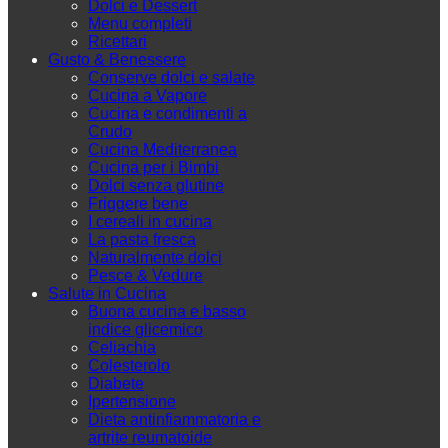
Dolci e Dessert
Menu completi
Ricettari
Gusto & Benessere
Conserve dolci e salate
Cucina a Vapore
Cucina e condimenti a
Crudo
Cucina Mediterranea
Cucina per i Bimbi
Dolci senza glutine
Friggere bene
I cereali in cucina
La pasta fresca
Naturalmente dolci
Pesce & Vedure
Salute in Cucina
Buona cucina e basso
indice glicemico
Celiachia
Colesterolo
Diabete
Ipertensione
Dieta antinfiammatoria e
artrite reumatoide