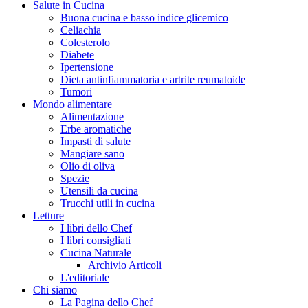
Salute in Cucina
Buona cucina e basso indice glicemico
Celiachia
Colesterolo
Diabete
Ipertensione
Dieta antinfiammatoria e artrite reumatoide
Tumori
Mondo alimentare
Alimentazione
Erbe aromatiche
Impasti di salute
Mangiare sano
Olio di oliva
Spezie
Utensili da cucina
Trucchi utili in cucina
Letture
I libri dello Chef
I libri consigliati
Cucina Naturale
Archivio Articoli
L'editoriale
Chi siamo
La Pagina dello Chef