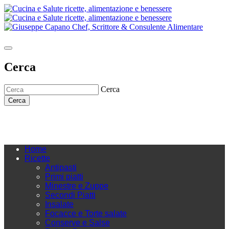
Cerca
Cerca
Cerca
Home
Ricette
Antipasti
Primi piatti
Minestre e Zuppe
Secondi Piatti
Insalate
Focacce e Torte salate
Conserve e Salse