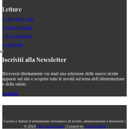
Letture
I Libri dello Chef
Cucina Naturale
I libri consigliati
L'editoriale
Iscriviti alla Newsletter
Riceverai direttamente via mail una selezione delle nuove ricette
apparse sul sito e scoprire tutte le novità sul tema dell’alimentazione
e della salute.
Iscriviti
Cucina e Salute il settimanale telematico di ricette, alimentazione e benessere |
© 2024
Giuseppe Capano
| Created by
AchromeWeb