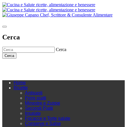
Cerca
Cerca
Cerca
Home
Ricette
Antipasti
Primi piatti
Minestre e Zuppe
Secondi Piatti
Insalate
Focacce e Torte salate
Conserve e Salse