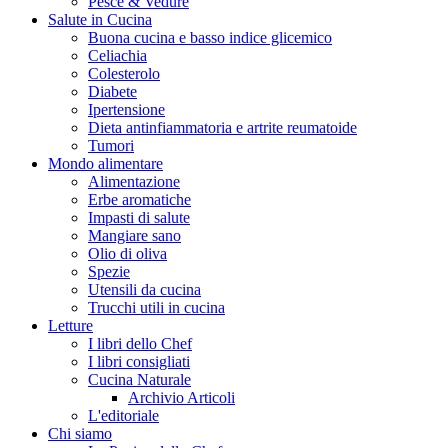
Pesce & Vedure
Salute in Cucina
Buona cucina e basso indice glicemico
Celiachia
Colesterolo
Diabete
Ipertensione
Dieta antinfiammatoria e artrite reumatoide
Tumori
Mondo alimentare
Alimentazione
Erbe aromatiche
Impasti di salute
Mangiare sano
Olio di oliva
Spezie
Utensili da cucina
Trucchi utili in cucina
Letture
I libri dello Chef
I libri consigliati
Cucina Naturale
Archivio Articoli
L'editoriale
Chi siamo