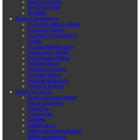
Dolci e Dessert
Menu completi
Ricettari
Gusto & Benessere
Conserve dolci e salate
Cucina a Vapore
Cucina e condimenti a
Crudo
Cucina Mediterranea
Cucina per i Bimbi
Dolci senza glutine
Friggere bene
I cereali in cucina
La pasta fresca
Naturalmente dolci
Pesce & Vedure
Salute in Cucina
Buona cucina e basso
indice glicemico
Celiachia
Colesterolo
Diabete
Ipertensione
Dieta antinfiammatoria e
artrite reumatoide