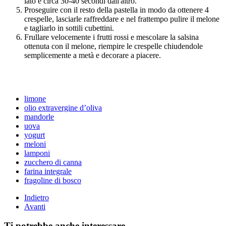
lato e circa 30-40 secondi dall'altro.
Proseguire con il resto della pastella in modo da ottenere 4
crespelle, lasciarle raffreddare e nel frattempo pulire il melone
e tagliarlo in sottili cubettini.
Frullare velocemente i frutti rossi e mescolare la salsina
ottenuta con il melone, riempire le crespelle chiudendole
semplicemente a metà e decorare a piacere.
limone
olio extravergine d’oliva
mandorle
uova
yogurt
meloni
lamponi
zucchero di canna
farina integrale
fragoline di bosco
Indietro
Avanti
Ti potrebbe anche interessare