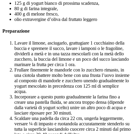
125 g di yogurt bianco di prossima scadenza,
80 g di farina integrale,
400 g di melone fresco,
olio extravergine d’oliva dal fruttato leggero
Preparazione
Lavare il limone, asciugarlo, grattugiare 1 cucchiaino della
buccia e spremere il succo, lavare i lamponi o le fragoline,
dividerli a metà e in una tazza mescolarli con la metà dello
zucchero, la buccia del limone e un poco del succo lasciando
marinare la frutta per circa 1 ora.
Frullare finemente le mandorle con lo zucchero rimasto, in
una ciotola sbattere molto bene con una frusta l’uovo insieme
al composto di mandorle e zucchero unendo gradualmente lo
yogurt mescolato in precedenza con 125 ml di semplice
acqua.
Incorporare a questo punto gradualmente la farina fino a
creare una pastella fluida, se ancora troppo densa (dipende
dalla varietà di yogurt scelto) unire un altro poco di acqua e
lasciare riposare per 30 minuti.
Scaldare una padella da circa 22 cm, ungerla leggermente,
versare ¼ di impasto e ruotandola accuratamente stenderlo su
tutta la superficie lasciandolo cuocere circa 2 minuti dal primo