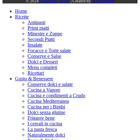
© 2024
Giuseppe Capano
| Created by
AchromeWeb
Home
Ricette
Antipasti
Primi piatti
Minestre e Zuppe
Secondi Piatti
Insalate
Focacce e Torte salate
Conserve e Salse
Dolci e Dessert
Menu completi
Ricettari
Gusto & Benessere
Conserve dolci e salate
Cucina a Vapore
Cucina e condimenti a Crudo
Cucina Mediterranea
Cucina per i Bimbi
Dolci senza glutine
Friggere bene
I cereali in cucina
La pasta fresca
Naturalmente dolci