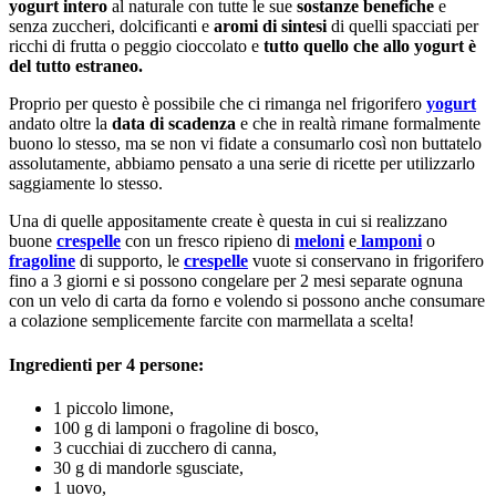
yogurt intero
al naturale con tutte le sue
sostanze benefiche
e
senza zuccheri, dolcificanti e
aromi di sintesi
di quelli spacciati per
ricchi di frutta o peggio cioccolato e
tutto quello che allo yogurt è
del tutto estraneo.
Proprio per questo è possibile che ci rimanga nel frigorifero
yogurt
andato oltre la
data di scadenza
e che in realtà rimane formalmente
buono lo stesso, ma se non vi fidate a consumarlo così non buttatelo
assolutamente, abbiamo pensato a una serie di ricette per utilizzarlo
saggiamente lo stesso.
Una di quelle appositamente create è questa in cui si realizzano
buone
crespelle
con un fresco ripieno di
meloni
e
lamponi
o
fragoline
di supporto, le
crespelle
vuote si conservano in frigorifero
fino a 3 giorni e si possono congelare per 2 mesi separate ognuna
con un velo di carta da forno e volendo si possono anche consumare
a colazione semplicemente farcite con marmellata a scelta!
Ingredienti per 4 persone:
1 piccolo limone,
100 g di lamponi o fragoline di bosco,
3 cucchiai di zucchero di canna,
30 g di mandorle sgusciate,
1 uovo,