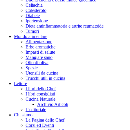
Celiachia
Colesterolo
Diabete
Ipertensione
Dieta antinfiammatoria e artrite reumatoide
Tumori
Mondo alimentare
Alimentazione
Erbe aromatiche
Impasti di salute
Mangiare sano
Olio di oliva
Spezie
Utensili da cucina
Trucchi utili in cucina
Letture
I libri dello Chef
I libri consigliati
Cucina Naturale
Archivio Articoli
L'editoriale
Chi siamo
La Pagina dello Chef
Corsi ed Eventi