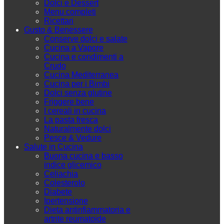
Dolci e Dessert
Menu completi
Ricettari
Gusto & Benessere
Conserve dolci e salate
Cucina a Vapore
Cucina e condimenti a
Crudo
Cucina Mediterranea
Cucina per i Bimbi
Dolci senza glutine
Friggere bene
I cereali in cucina
La pasta fresca
Naturalmente dolci
Pesce & Vedure
Salute in Cucina
Buona cucina e basso
indice glicemico
Celiachia
Colesterolo
Diabete
Ipertensione
Dieta antinfiammatoria e
artrite reumatoide