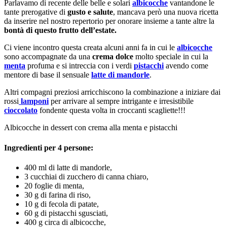
Parlavamo di recente delle belle e solari
albicocche
vantandone le
tante prerogative di
gusto e salute
, mancava però una nuova ricetta
da inserire nel nostro repertorio per onorare insieme a tante altre la
bontà di questo frutto dell’estate.
Ci viene incontro questa creata alcuni anni fa in cui le
albicocche
sono accompagnate da una
crema dolce
molto speciale in cui la
menta
profuma e si intreccia con i verdi
pistacchi
avendo come
mentore di base il sensuale
latte di mandorle
.
Altri compagni preziosi arricchiscono la combinazione a iniziare dai
rossi
lamponi
per arrivare al sempre intrigante e irresistibile
cioccolato
fondente questa volta in croccanti scagliette!!!
Albicocche in dessert con crema alla menta e pistacchi
Ingredienti per 4 persone:
400 ml di latte di mandorle,
3 cucchiai di zucchero di canna chiaro,
20 foglie di menta,
30 g di farina di riso,
10 g di fecola di patate,
60 g di pistacchi sgusciati,
400 g circa di albicocche,