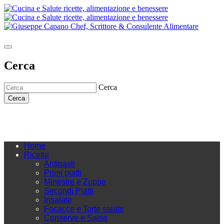
Cerca
Cerca
Cerca
Home
Ricette
Antipasti
Primi piatti
Minestre e Zuppe
Secondi Piatti
Insalate
Focacce e Torte salate
Conserve e Salse