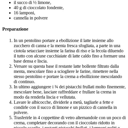
il succo di ½ limone,
40 g di cioccolato fondente,
16 lamponi,
cannella in polvere
Preparazione
In un pentolino portare a ebollizione il latte insieme allo
zucchero di canna e la menta fresca sfogliata, a parte in una
ciotola setacciare insieme la farina di riso e la fecola diluendo
il tutto con alcune cucchiaiate di latte caldo fino a formare una
base densa e liscia.
Versare su questa base il restante latte bollente filtrato dalla
menta, mescolare fino a sciogliere le farine, rimettere nella
stesso pentolino e portare la crema a ebollizione mescolando
di continuo.
In ultimo aggiungere i ¾ dei pistacchi frullati molto finemente,
mescolare bene, lasciare raffreddare e frullare la crema in
modo da renderla liscia e vellutata.
Lavare le albicocche, dividerle a metà, tagliarle a fette e
condirle con il succo di limone e un pizzico di cannella in
polvere.
Trasferirle in 4 coppettine di vetro alternandole con un poco di
crema, completare decorando con il cioccolato ridotto in
piccole scaglie, i restanti pistacchi frullati, i lamponi puliti e