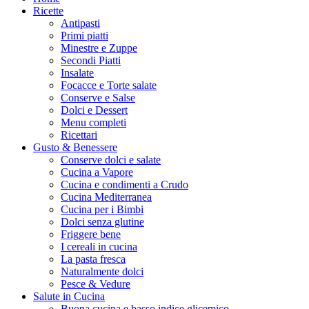
Ricette
Antipasti
Primi piatti
Minestre e Zuppe
Secondi Piatti
Insalate
Focacce e Torte salate
Conserve e Salse
Dolci e Dessert
Menu completi
Ricettari
Gusto & Benessere
Conserve dolci e salate
Cucina a Vapore
Cucina e condimenti a Crudo
Cucina Mediterranea
Cucina per i Bimbi
Dolci senza glutine
Friggere bene
I cereali in cucina
La pasta fresca
Naturalmente dolci
Pesce & Vedure
Salute in Cucina
Buona cucina e basso indice glicemico