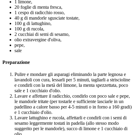
1 limone,
20 foglie di menta fresca,
1 cespo di radicchio rosso,
40 g di mandorle sgusciate tostate,
100 g di lattughino,
100 g di rucola,
2 cucchiai di semi di sesamo,
olio extravergine d'oliva,
pepe,
sale
Preparazione
Pulire e mondare gli asparagi eliminando la parte legnosa e
lavandoli con cura, lessarli per 5 minuti, tagliarli a striscioline
e condirli con la metà del limone, la menta spezzettata, poco
sale e 1 cucchiaio d'olio.
Lavare e affettare il radicchio, condirlo con poco sale e pepe,
le mandorle tritate (per tostarle e sufficiente lasciarle in un
padellino a calore basso per 4-5 minuti o in forno a 160 gradi)
e 1 cucchiaio d'olio.
Lavare lattughino e rucola, affettarli e condirli con i semi di
sesamo leggermente tostati in padella (allo stesso modo
suggerito per le mandorle), succo di limone e 1 cucchiaio di
olio.