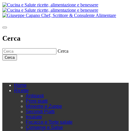
Cerca
Cerca
Cerca
Home
Ricette
Antipasti
Primi piatti
Minestre e Zuppe
Secondi Piatti
Insalate
Focacce e Torte salate
Conserve e Salse