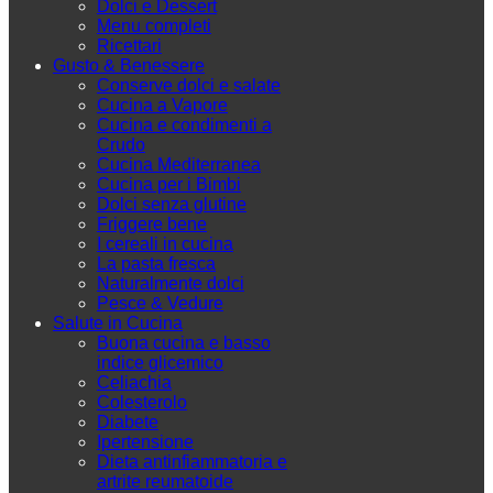
Dolci e Dessert
Menu completi
Ricettari
Gusto & Benessere
Conserve dolci e salate
Cucina a Vapore
Cucina e condimenti a
Crudo
Cucina Mediterranea
Cucina per i Bimbi
Dolci senza glutine
Friggere bene
I cereali in cucina
La pasta fresca
Naturalmente dolci
Pesce & Vedure
Salute in Cucina
Buona cucina e basso
indice glicemico
Celiachia
Colesterolo
Diabete
Ipertensione
Dieta antinfiammatoria e
artrite reumatoide