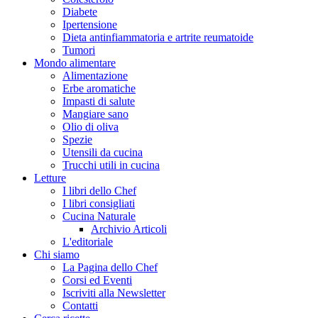
Diabete
Ipertensione
Dieta antinfiammatoria e artrite reumatoide
Tumori
Mondo alimentare
Alimentazione
Erbe aromatiche
Impasti di salute
Mangiare sano
Olio di oliva
Spezie
Utensili da cucina
Trucchi utili in cucina
Letture
I libri dello Chef
I libri consigliati
Cucina Naturale
Archivio Articoli
L'editoriale
Chi siamo
La Pagina dello Chef
Corsi ed Eventi
Iscriviti alla Newsletter
Contatti