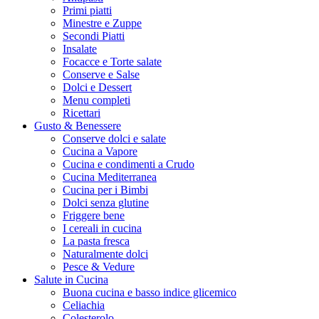
Primi piatti
Minestre e Zuppe
Secondi Piatti
Insalate
Focacce e Torte salate
Conserve e Salse
Dolci e Dessert
Menu completi
Ricettari
Gusto & Benessere
Conserve dolci e salate
Cucina a Vapore
Cucina e condimenti a Crudo
Cucina Mediterranea
Cucina per i Bimbi
Dolci senza glutine
Friggere bene
I cereali in cucina
La pasta fresca
Naturalmente dolci
Pesce & Vedure
Salute in Cucina
Buona cucina e basso indice glicemico
Celiachia
Colesterolo