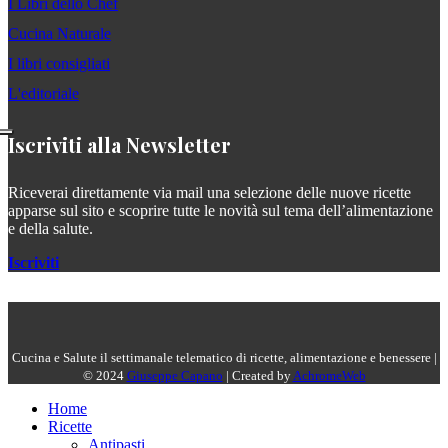
I Libri dello Chef
Cucina Naturale
I libri consigliati
L'editoriale
Iscriviti alla Newsletter
Riceverai direttamente via mail una selezione delle nuove ricette
apparse sul sito e scoprire tutte le novità sul tema dell’alimentazione
e della salute.
Iscriviti
Cucina e Salute il settimanale telematico di ricette, alimentazione e benessere |
© 2024
Giuseppe Capano
| Created by
AchromeWeb
Home
Ricette
Antipasti