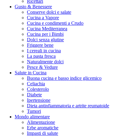
Ricettari
Gusto & Benessere
Conserve dolci e salate
Cucina a Vapore
Cucina e condimenti a Crudo
Cucina Mediterranea
Cucina per i Bimbi
Dolci senza glutine
Friggere bene
I cereali in cucina
La pasta fresca
Naturalmente dolci
Pesce & Vedure
Salute in Cucina
Buona cucina e basso indice glicemico
Celiachia
Colesterolo
Diabete
Ipertensione
Dieta antinfiammatoria e artrite reumatoide
Tumori
Mondo alimentare
Alimentazione
Erbe aromatiche
Impasti di salute