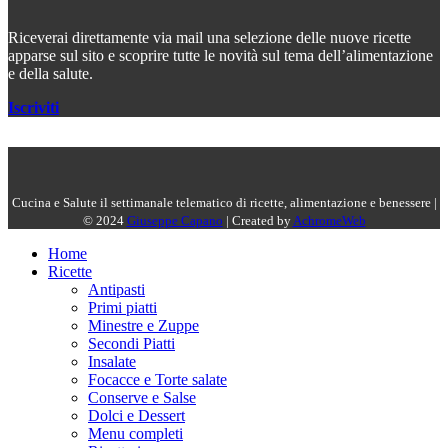
Riceverai direttamente via mail una selezione delle nuove ricette
apparse sul sito e scoprire tutte le novità sul tema dell’alimentazione
e della salute.
Iscriviti
Cucina e Salute il settimanale telematico di ricette, alimentazione e benessere |
© 2024
Giuseppe Capano
| Created by
AchromeWeb
Home
Ricette
Antipasti
Primi piatti
Minestre e Zuppe
Secondi Piatti
Insalate
Focacce e Torte salate
Conserve e Salse
Dolci e Dessert
Menu completi