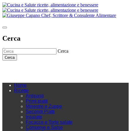
Cerca
Cerca
Cerca
Home
Ricette
Antipasti
Primi piatti
Minestre e Zuppe
Secondi Piatti
Insalate
Focacce e Torte salate
Conserve e Salse