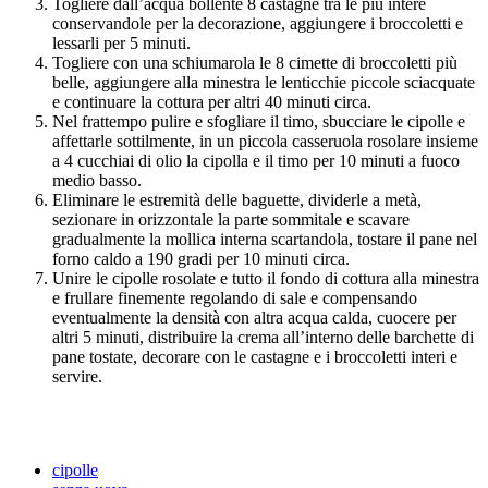
Togliere dall’acqua bollente 8 castagne tra le più intere
conservandole per la decorazione, aggiungere i broccoletti e
lessarli per 5 minuti.
Togliere con una schiumarola le 8 cimette di broccoletti più
belle, aggiungere alla minestra le lenticchie piccole sciacquate
e continuare la cottura per altri 40 minuti circa.
Nel frattempo pulire e sfogliare il timo, sbucciare le cipolle e
affettarle sottilmente, in un piccola casseruola rosolare insieme
a 4 cucchiai di olio la cipolla e il timo per 10 minuti a fuoco
medio basso.
Eliminare le estremità delle baguette, dividerle a metà,
sezionare in orizzontale la parte sommitale e scavare
gradualmente la mollica interna scartandola, tostare il pane nel
forno caldo a 190 gradi per 10 minuti circa.
Unire le cipolle rosolate e tutto il fondo di cottura alla minestra
e frullare finemente regolando di sale e compensando
eventualmente la densità con altra acqua calda, cuocere per
altri 5 minuti, distribuire la crema all’interno delle barchette di
pane tostate, decorare con le castagne e i broccoletti interi e
servire.
cipolle