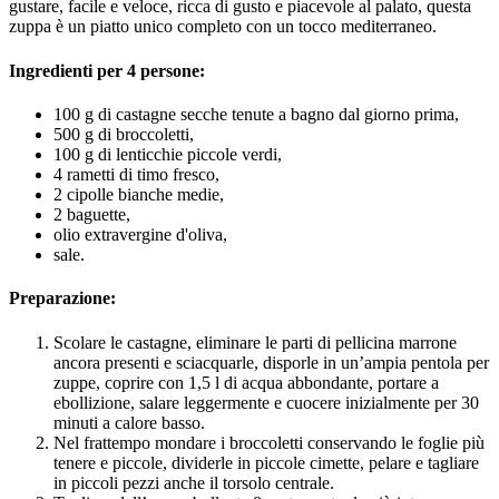
gustare, facile e veloce, ricca di gusto e piacevole al palato, questa
zuppa è un piatto unico completo con un tocco mediterraneo.
Ingredienti per 4 persone:
100 g di castagne secche tenute a bagno dal giorno prima,
500 g di broccoletti,
100 g di lenticchie piccole verdi,
4 rametti di timo fresco,
2 cipolle bianche medie,
2 baguette,
olio extravergine d'oliva,
sale.
Preparazione:
Scolare le castagne, eliminare le parti di pellicina marrone
ancora presenti e sciacquarle, disporle in un’ampia pentola per
zuppe, coprire con 1,5 l di acqua abbondante, portare a
ebollizione, salare leggermente e cuocere inizialmente per 30
minuti a calore basso.
Nel frattempo mondare i broccoletti conservando le foglie più
tenere e piccole, dividerle in piccole cimette, pelare e tagliare
in piccoli pezzi anche il torsolo centrale.