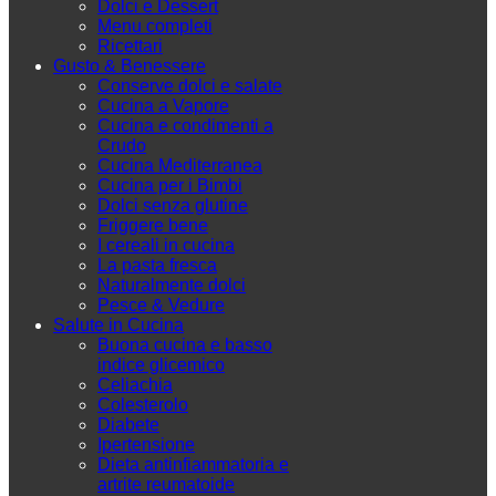
Dolci e Dessert
Menu completi
Ricettari
Gusto & Benessere
Conserve dolci e salate
Cucina a Vapore
Cucina e condimenti a
Crudo
Cucina Mediterranea
Cucina per i Bimbi
Dolci senza glutine
Friggere bene
I cereali in cucina
La pasta fresca
Naturalmente dolci
Pesce & Vedure
Salute in Cucina
Buona cucina e basso
indice glicemico
Celiachia
Colesterolo
Diabete
Ipertensione
Dieta antinfiammatoria e
artrite reumatoide