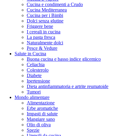
Cucina e condimenti a Crudo
Cucina Mediterranea
Cucina per i Bimbi
Dolci senza glutine
Friggere bene
I cereali in cucina
La pasta fresca
Naturalmente dolci
Pesce & Vedure
Salute in Cucina
Buona cucina e basso indice glicemico
Celiachia
Colesterolo
Diabete
Ipertensione
Dieta antinfiammatoria e artrite reumatoide
Tumori
Mondo alimentare
Alimentazione
Erbe aromatiche
Impasti di salute
Mangiare sano
Olio di oliva
Spezie
Utensili da cucina