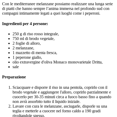
Con le mediterranee melanzane possiamo realizzare una lunga serie
di piatti che hanno sempre l’anima immersa nel profondo sud con
compagni intimamente legati a quei luoghi come i peperoni.
Ingredienti per 4 persone:
250 g di riso rosso integrale,
750 ml di brodo vegetale,
2 foglie di alloro,
2 melanzane,
1 mazzetto di menta fresca,
1 peperone giallo,
olio extravergine d'oliva Monaco monovarietale Dritta,
sale
Preparazione
Sciacquare e disporre il riso in una pentola, coprirlo con il
brodo vegetale e aggiungere l'alloro, coprirlo parzialmente e
cuocerlo per 30-35 minuti circa a fuoco basso fino a quando
non avrà assorbito tutto il liquido iniziale.
Lavare con cura le melanzane, asciugarle, disporle su una
teglia e metterle a cuocere nel forno caldo a 190 gradi
rivoltandole spesso.