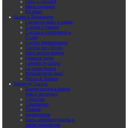
Dolci e Dessert
Menu completi
Ricettari
Gusto & Benessere
Conserve dolci e salate
Cucina a Vapore
Cucina e condimenti a
Crudo
Cucina Mediterranea
Cucina per i Bimbi
Dolci senza glutine
Friggere bene
I cereali in cucina
La pasta fresca
Naturalmente dolci
Pesce & Vedure
Salute in Cucina
Buona cucina e basso
indice glicemico
Celiachia
Colesterolo
Diabete
Ipertensione
Dieta antinfiammatoria e
artrite reumatoide