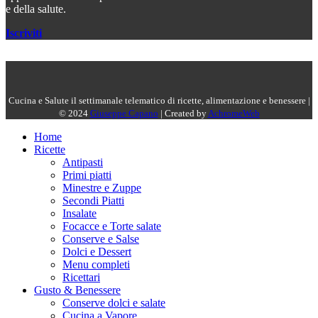
e della salute.
Iscriviti
Cucina e Salute il settimanale telematico di ricette, alimentazione e benessere |
© 2024
Giuseppe Capano
| Created by
AchromeWeb
Home
Ricette
Antipasti
Primi piatti
Minestre e Zuppe
Secondi Piatti
Insalate
Focacce e Torte salate
Conserve e Salse
Dolci e Dessert
Menu completi
Ricettari
Gusto & Benessere
Conserve dolci e salate
Cucina a Vapore