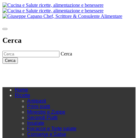
Cerca
Cerca
Cerca
Home
Ricette
Antipasti
Primi piatti
Minestre e Zuppe
Secondi Piatti
Insalate
Focacce e Torte salate
Conserve e Salse