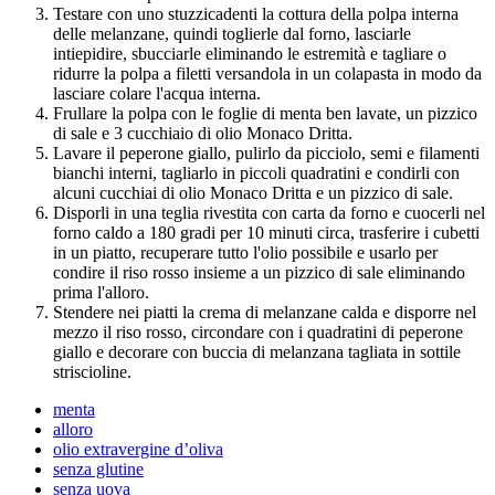
Testare con uno stuzzicadenti la cottura della polpa interna
delle melanzane, quindi toglierle dal forno, lasciarle
intiepidire, sbucciarle eliminando le estremità e tagliare o
ridurre la polpa a filetti versandola in un colapasta in modo da
lasciare colare l'acqua interna.
Frullare la polpa con le foglie di menta ben lavate, un pizzico
di sale e 3 cucchiaio di olio Monaco Dritta.
Lavare il peperone giallo, pulirlo da picciolo, semi e filamenti
bianchi interni, tagliarlo in piccoli quadratini e condirli con
alcuni cucchiai di olio Monaco Dritta e un pizzico di sale.
Disporli in una teglia rivestita con carta da forno e cuocerli nel
forno caldo a 180 gradi per 10 minuti circa, trasferire i cubetti
in un piatto, recuperare tutto l'olio possibile e usarlo per
condire il riso rosso insieme a un pizzico di sale eliminando
prima l'alloro.
Stendere nei piatti la crema di melanzane calda e disporre nel
mezzo il riso rosso, circondare con i quadratini di peperone
giallo e decorare con buccia di melanzana tagliata in sottile
striscioline.
menta
alloro
olio extravergine d’oliva
senza glutine
senza uova