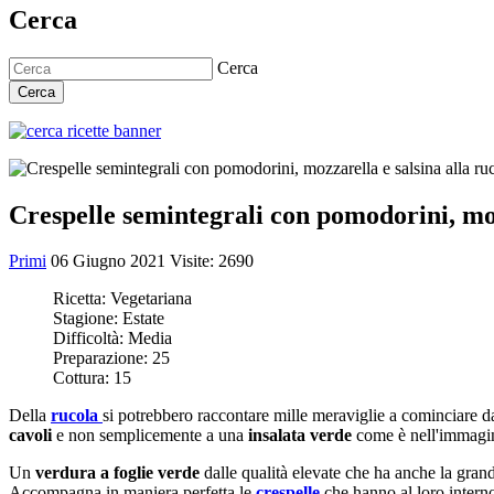
Cerca
Cerca
Cerca
Crespelle semintegrali con pomodorini, moz
Primi
06 Giugno 2021
Visite: 2690
Ricetta:
Vegetariana
Stagione:
Estate
Difficoltà:
Media
Preparazione:
25
Cottura:
15
Della
rucola
si potrebbero raccontare mille meraviglie a cominciare d
cavoli
e non semplicemente a una
insalata verde
come è nell'immagin
Un
verdura a foglie verde
dalle qualità elevate che ha anche la grand
Accompagna in maniera perfetta le
crespelle
che hanno al loro intern