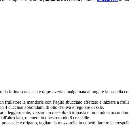
e la farina setacciata e dopo averla amalgamata allungare la pastella con 
un frullatore le mandorle con l’aglio sbucciato affettato e iniziare a fr
on 4 cucchiai abbondanti di olio d’oliva e regolare di sale.
arla leggermente, versare un mestolo di impasto e ruotandola accuratamen
 dall'altro lato, ottenere in questo modo 8 crespelle.
 poco sale e origano, tagliare la mozzarella in cubetti, farcire le crespe