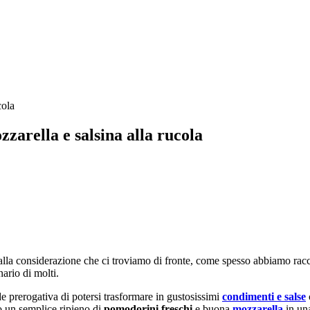
zarella e salsina alla rucola
alla considerazione che ci troviamo di fronte, come spesso abbiamo rac
ario di molti.
e prerogativa di potersi trasformare in gustosissimi
condimenti e salse
o un semplice ripieno di
pomodorini freschi
e buona
mozzarella
in una