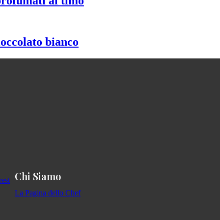
profumati al timo
ioccolato bianco
Chi Siamo
La Pagina dello Chef