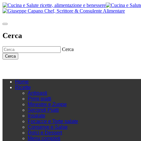
Cerca
Cerca
Cerca
Home
Ricette
Antipasti
Primi piatti
Minestre e Zuppe
Secondi Piatti
Insalate
Focacce e Torte salate
Conserve e Salse
Dolci e Dessert
Menu completi