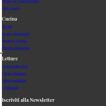
Privacy e Cookies Policy
Note Legali
Cucina
Ricette
Gusto e Benessere
Salute in Cucina
Mondo Alimentare
Letture
I Libri dello Chef
Cucina Naturale
I libri consigliati
L'editoriale
Iscriviti alla Newsletter