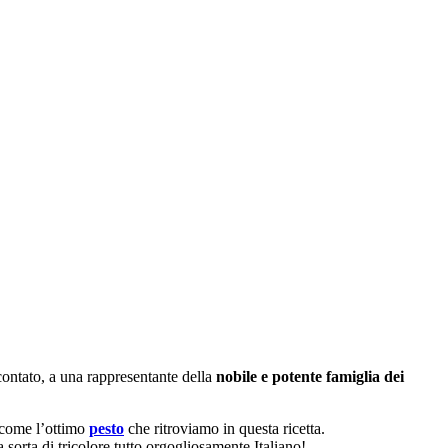
contato, a una rappresentante della
nobile e potente famiglia dei
come l’ottimo
pesto
che ritroviamo in questa ricetta.
 sorta di tricolore tutto orgogliosamente Italiano!