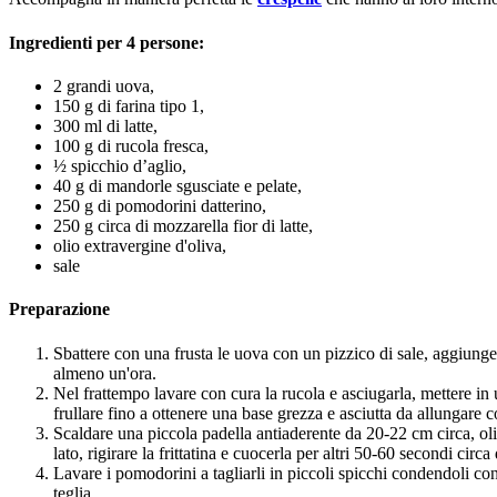
Ingredienti per 4 persone:
2 grandi uova,
150 g di farina tipo 1,
300 ml di latte,
100 g di rucola fresca,
½ spicchio d’aglio,
40 g di mandorle sgusciate e pelate,
250 g di pomodorini datterino,
250 g circa di mozzarella fior di latte,
olio extravergine d'oliva,
sale
Preparazione
Sbattere con una frusta le uova con un pizzico di sale, aggiunger
almeno un'ora.
Nel frattempo lavare con cura la rucola e asciugarla, mettere in 
frullare fino a ottenere una base grezza e asciutta da allungare c
Scaldare una piccola padella antiaderente da 20-22 cm circa, oli
lato, rigirare la frittatina e cuocerla per altri 50-60 secondi circa
Lavare i pomodorini a tagliarli in piccoli spicchi condendoli con
teglia.