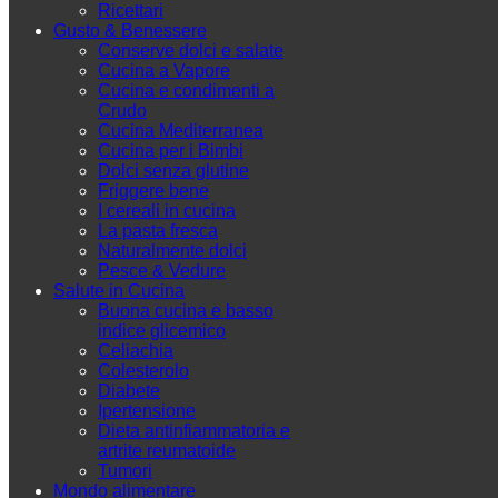
Ricettari
Gusto & Benessere
Conserve dolci e salate
Cucina a Vapore
Cucina e condimenti a
Crudo
Cucina Mediterranea
Cucina per i Bimbi
Dolci senza glutine
Friggere bene
I cereali in cucina
La pasta fresca
Naturalmente dolci
Pesce & Vedure
Salute in Cucina
Buona cucina e basso
indice glicemico
Celiachia
Colesterolo
Diabete
Ipertensione
Dieta antinfiammatoria e
artrite reumatoide
Tumori
Mondo alimentare