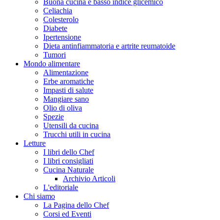
Buona cucina e basso indice glicemico
Celiachia
Colesterolo
Diabete
Ipertensione
Dieta antinfiammatoria e artrite reumatoide
Tumori
Mondo alimentare
Alimentazione
Erbe aromatiche
Impasti di salute
Mangiare sano
Olio di oliva
Spezie
Utensili da cucina
Trucchi utili in cucina
Letture
I libri dello Chef
I libri consigliati
Cucina Naturale
Archivio Articoli
L'editoriale
Chi siamo
La Pagina dello Chef
Corsi ed Eventi