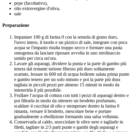
pepe (facoltativo),
olio extravergine d'oliva,
sale
Preparazione
Impastare 100 g di farina 0 con la semola di grano duro,
l'uovo intero, il tuorlo e un pizzico di sale, integrare con poca
acqua se l'impasto risulta troppo secco e formare una pasta
omogenea da lasciare riposare avvolta in uno strofinaccio
umido per circa un'ora.
Lavare gli asparagi, dividere la punta e la parte di gambo più
tenera dal restante turione fibroso più duro solitamente
scartato, lessare in 600 ml di acqua bollente salata prima punte
e gambo tenero per un solo minuto e poi la parte più dura
tagliata in piccoli pezzi per almeno 15 minuti in modo da
intenerirla il più possibile.
Frullare l’acqua di cottura con tutti i pezzi di asparagi dentro e
poi filtrarla in modo da ottenere un brodetto profumato,
scaldare 4 cucchiai di olio e stemperare dentro la farina 0
rimasta, versare il brodetto, mescolare bene e portare
gradualmente a ebollizione formando una salsa vellutata.
Conservarla al caldo, snocciolare le olive nere e tagliarle in
filetti, tagliare in 2/3 parti punte e gambi degli asparagi e