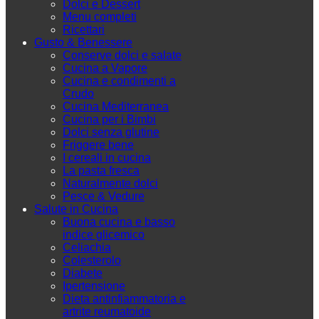
Dolci e Dessert
Menu completi
Ricettari
Gusto & Benessere
Conserve dolci e salate
Cucina a Vapore
Cucina e condimenti a
Crudo
Cucina Mediterranea
Cucina per i Bimbi
Dolci senza glutine
Friggere bene
I cereali in cucina
La pasta fresca
Naturalmente dolci
Pesce & Vedure
Salute in Cucina
Buona cucina e basso
indice glicemico
Celiachia
Colesterolo
Diabete
Ipertensione
Dieta antinfiammatoria e
artrite reumatoide