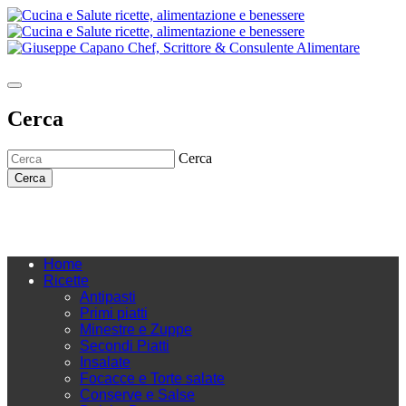
Cerca
Cerca
Cerca
Home
Ricette
Antipasti
Primi piatti
Minestre e Zuppe
Secondi Piatti
Insalate
Focacce e Torte salate
Conserve e Salse