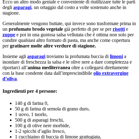
Ecco un altro modo geniale e conveniente di riutilizzare tutte le parti
degli
asparagi
, un ortaggio dal costo a volte sostenuto anche in
stagione.
Generalmente vengono buttate, qui invece sono trasformate prima in
un
profumato brodo vegetale
già perfetto di per se per
risotti
e
zuppe
e poi in una gustosa salsa vellutata che è ottima non solo per
condire qualsiasi altro formato di pasta, ma anche come copertura
per
gratinare molte altre verdure di stagione.
Insieme agli
asparagi
troviamo la profumata buccia di
limoni
a
inondare di freschezza la salsa e le olive nere a dare completezza e
riportarci all’
anima mediterranea
oltre a collegarsi direttamente
con la base condente data dall’imprescindibile
olio extravergine
d’oliva
.
Ingredienti per 4 persone:
140 g di farina 0,
50 g di farina di semola di grano duro,
1 uovo, 1 tuorlo,
500 g di asparagi freschi,
100 g di olive nere morbide,
1-2 spicchi d’aglio fresco,
1 cucchiaino di buccia di limone grattugiata,