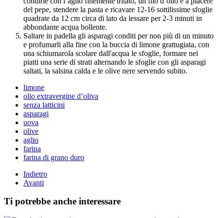
condirle con l’aglio finemente tritato, un filo d’olio e a piacere
del pepe, stendere la pasta e ricavare 12-16 sottilissime sfoglie
quadrate da 12 cm circa di lato da lessare per 2-3 minuti in
abbondante acqua bollente.
Saltare in padella gli asparagi conditi per non più di un minuto
e profumarli alla fine con la buccia di limone grattugiata, con
una schiumarola scolare dall'acqua le sfoglie, formare nei
piatti una serie di strati alternando le sfoglie con gli asparagi
saltati, la salsina calda e le olive nere servendo subito.
limone
olio extravergine d’oliva
senza latticini
asparagi
uova
olive
aglio
farina
farina di grano duro
Indietro
Avanti
Ti potrebbe anche interessare