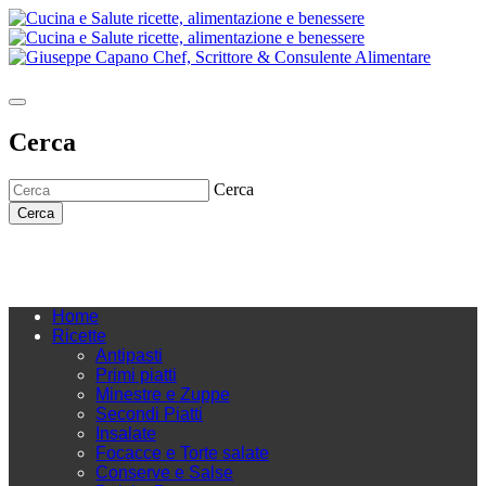
Cerca
Cerca
Cerca
Home
Ricette
Antipasti
Primi piatti
Minestre e Zuppe
Secondi Piatti
Insalate
Focacce e Torte salate
Conserve e Salse