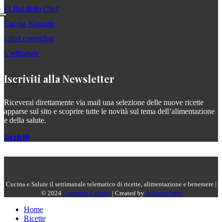
I Libri dello Chef
Cucina Naturale
I libri consigliati
L'editoriale
Iscriviti alla Newsletter
Riceverai direttamente via mail una selezione delle nuove ricette
apparse sul sito e scoprire tutte le novità sul tema dell’alimentazione
e della salute.
Iscriviti
Cucina e Salute il settimanale telematico di ricette, alimentazione e benessere |
© 2024
Giuseppe Capano
| Created by
AchromeWeb
Home
Ricette