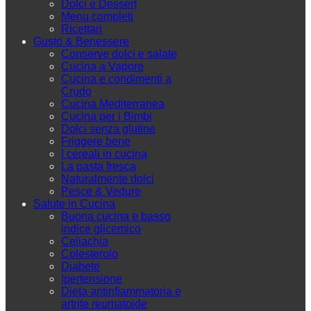
Dolci e Dessert
Menu completi
Ricettari
Gusto & Benessere
Conserve dolci e salate
Cucina a Vapore
Cucina e condimenti a
Crudo
Cucina Mediterranea
Cucina per i Bimbi
Dolci senza glutine
Friggere bene
I cereali in cucina
La pasta fresca
Naturalmente dolci
Pesce & Vedure
Salute in Cucina
Buona cucina e basso
indice glicemico
Celiachia
Colesterolo
Diabete
Ipertensione
Dieta antinfiammatoria e
artrite reumatoide