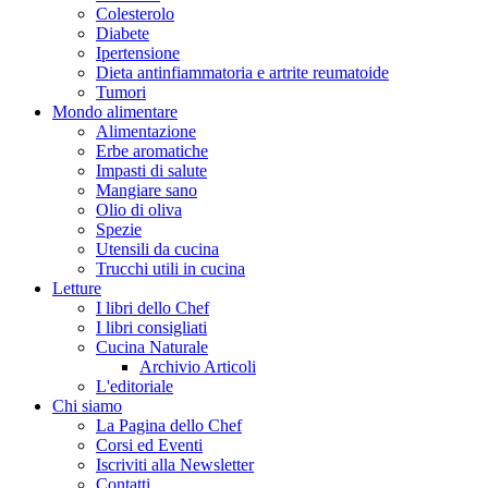
Colesterolo
Diabete
Ipertensione
Dieta antinfiammatoria e artrite reumatoide
Tumori
Mondo alimentare
Alimentazione
Erbe aromatiche
Impasti di salute
Mangiare sano
Olio di oliva
Spezie
Utensili da cucina
Trucchi utili in cucina
Letture
I libri dello Chef
I libri consigliati
Cucina Naturale
Archivio Articoli
L'editoriale
Chi siamo
La Pagina dello Chef
Corsi ed Eventi
Iscriviti alla Newsletter
Contatti