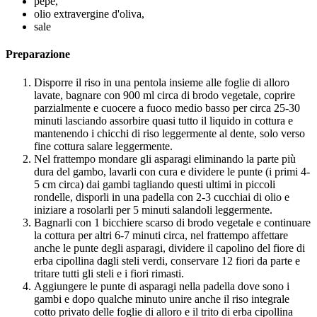
pepe,
olio extravergine d'oliva,
sale
Preparazione
Disporre il riso in una pentola insieme alle foglie di alloro
lavate, bagnare con 900 ml circa di brodo vegetale, coprire
parzialmente e cuocere a fuoco medio basso per circa 25-30
minuti lasciando assorbire quasi tutto il liquido in cottura e
mantenendo i chicchi di riso leggermente al dente, solo verso
fine cottura salare leggermente.
Nel frattempo mondare gli asparagi eliminando la parte più
dura del gambo, lavarli con cura e dividere le punte (i primi 4-
5 cm circa) dai gambi tagliando questi ultimi in piccoli
rondelle, disporli in una padella con 2-3 cucchiai di olio e
iniziare a rosolarli per 5 minuti salandoli leggermente.
Bagnarli con 1 bicchiere scarso di brodo vegetale e continuare
la cottura per altri 6-7 minuti circa, nel frattempo affettare
anche le punte degli asparagi, dividere il capolino del fiore di
erba cipollina dagli steli verdi, conservare 12 fiori da parte e
tritare tutti gli steli e i fiori rimasti.
Aggiungere le punte di asparagi nella padella dove sono i
gambi e dopo qualche minuto unire anche il riso integrale
cotto privato delle foglie di alloro e il trito di erba cipollina