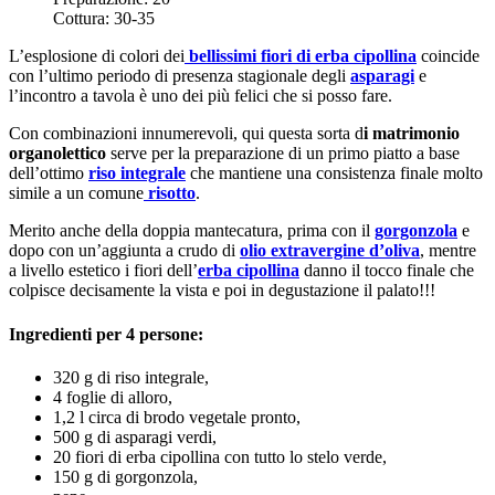
Cottura:
30-35
L’esplosione di colori dei
bellissimi fiori di erba cipollina
coincide
con l’ultimo periodo di presenza stagionale degli
asparagi
e
l’incontro a tavola è uno dei più felici che si posso fare.
Con combinazioni innumerevoli, qui questa sorta d
i matrimonio
organolettico
serve per la preparazione di un primo piatto a base
dell’ottimo
riso integrale
che mantiene una consistenza finale molto
simile a un comune
risotto
.
Merito anche della doppia mantecatura, prima con il
gorgonzola
e
dopo con un’aggiunta a crudo di
olio extravergine d’oliva
, mentre
a livello estetico i fiori dell’
erba cipollina
danno il tocco finale che
colpisce decisamente la vista e poi in degustazione il palato!!!
Ingredienti per 4 persone:
320 g di riso integrale,
4 foglie di alloro,
1,2 l circa di brodo vegetale pronto,
500 g di asparagi verdi,
20 fiori di erba cipollina con tutto lo stelo verde,
150 g di gorgonzola,