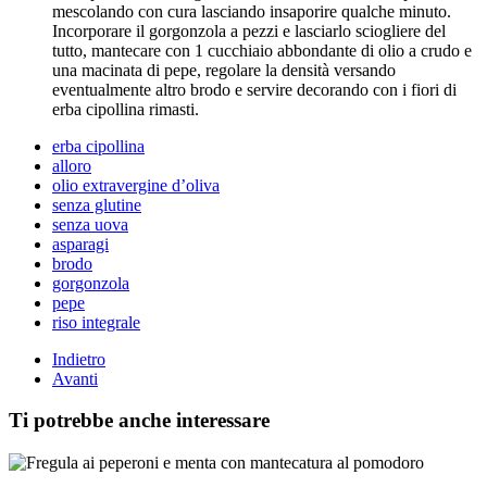
mescolando con cura lasciando insaporire qualche minuto.
Incorporare il gorgonzola a pezzi e lasciarlo sciogliere del
tutto, mantecare con 1 cucchiaio abbondante di olio a crudo e
una macinata di pepe, regolare la densità versando
eventualmente altro brodo e servire decorando con i fiori di
erba cipollina rimasti.
erba cipollina
alloro
olio extravergine d’oliva
senza glutine
senza uova
asparagi
brodo
gorgonzola
pepe
riso integrale
Indietro
Avanti
Ti potrebbe anche interessare