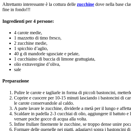
Altrettanto interessante è la cottura delle
zucchine
dove nella base clas
fine in fondo!!!
Ingredienti per 4 persone:
4 carote medie,
1 mazzetto di timo fresco,
2 zucchine medie,
1 spicchio d’aglio,
40 g di mandorle sgusciate e pelate,
1 cucchiaino di buccia di limone grattugiata,
olio extravergine d’oliva,
sale
Preparazione
Pulire le carote e tagliarle in forma di piccoli bastoncini, metter
Coprire e cuocere per 10-15 minuti lasciando i bastoncini di car
le carote conservandole al caldo.
A parte lavare le zucchine, dividerle a metà per il lungo e affett
Scaldare in padella 2-3 cucchiai di olio, aggiungere il battuto e
versare poche gocce di acqua alla volta.
Infine frullare finemente le zucchine, se troppo dense unire po
Formare delle quenelle nei piatti, adagiarvi sopra i bastoncini di