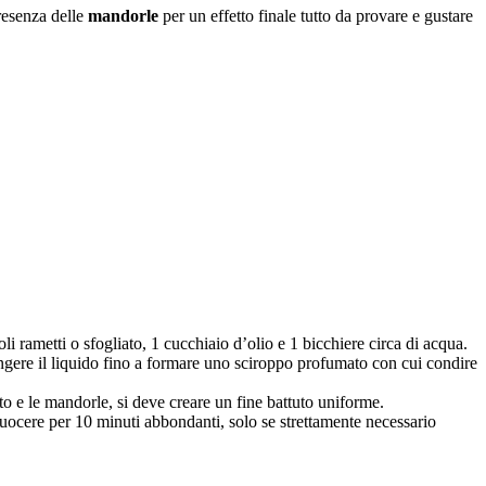
resenza delle
mandorle
per un effetto finale tutto da provare e gustare
oli rametti o sfogliato, 1 cucchiaio d’olio e 1 bicchiere circa di acqua.
ingere il liquido fino a formare uno sciroppo profumato con cui condire
asto e le mandorle, si deve creare un fine battuto uniforme.
 cuocere per 10 minuti abbondanti, solo se strettamente necessario