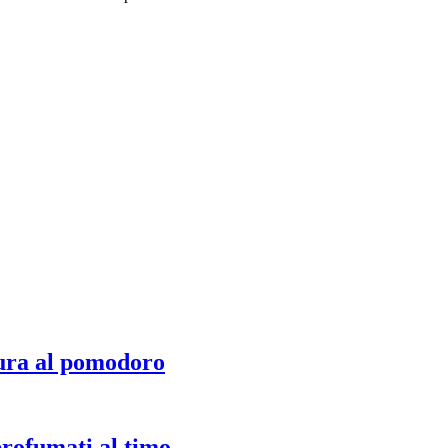
ura al pomodoro
profumati al timo