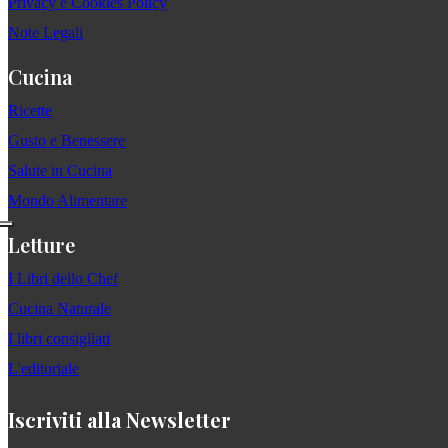
Privacy e Cookies Policy
Note Legali
Cucina
Ricette
Gusto e Benessere
Salute in Cucina
Mondo Alimentare
Letture
I Libri dello Chef
Cucina Naturale
I libri consigliati
L'editoriale
Iscriviti alla Newsletter