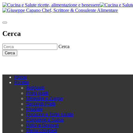
Cerca
Cerca
Cerca
Home
Ricette
Antipasti
Primi piatti
Minestre e Zuppe
Secondi Piatti
Insalate
Focacce e Torte salate
Conserve e Salse
Dolci e Dessert
Menu completi