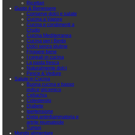
Ricettari
Gusto & Benessere
Conserve dolci e salate
Cucina a Vapore
Cucina e condimenti a
Crudo
Cucina Mediterranea
Cucina per i Bimbi
Dolci senza glutine
Friggere bene
I cereali in cucina
La pasta fresca
Naturalmente dolci
Pesce & Vedure
Salute in Cucina
Buona cucina e basso
indice glicemico
Celiachia
Colesterolo
Diabete
Ipertensione
Dieta antinfiammatoria e
artrite reumatoide
Tumori
Mondo alimentare