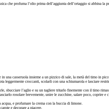
sica che profuma l’olio prima dell’aggiunta dell’ortaggio si abbina la p
le in una casseruola insieme a un pizzico di sale, la metà del timo in picc
ota leggermente croccanti, scolarli con una schiumarola e lasciare restr
arle, sbucciare l’aglio e su un tagliere tritarlo finemente con il timo rim
 lasciarlo rosolare brevemente, unire le zucchine, salare poco, coprire e
ca acqua, e profumare la crema con la buccia di limone.
 carote e decorare a piacere.