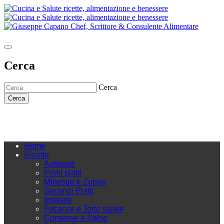
Cerca
Cerca
Cerca
Home
Ricette
Antipasti
Primi piatti
Minestre e Zuppe
Secondi Piatti
Insalate
Focacce e Torte salate
Conserve e Salse