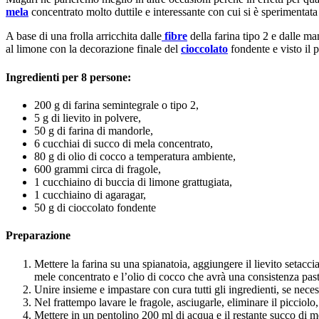
mela
concentrato molto duttile e interessante con cui si è sperimentata 
A base di una frolla arricchita dalle
fibre
della farina tipo 2 e dalle m
al limone con la decorazione finale del
cioccolato
fondente e visto il 
Ingredienti per 8 persone:
200 g di farina semintegrale o tipo 2,
5 g di lievito in polvere,
50 g di farina di mandorle,
6 cucchiai di succo di mela concentrato,
80 g di olio di cocco a temperatura ambiente,
600 grammi circa di fragole,
1 cucchiaino di buccia di limone grattugiata,
1 cucchiaino di agaragar,
50 g di cioccolato fondente
Preparazione
Mettere la farina su una spianatoia, aggiungere il lievito setacc
mele concentrato e l’olio di cocco che avrà una consistenza pas
Unire insieme e impastare con cura tutti gli ingredienti, se neces
Nel frattempo lavare le fragole, asciugarle, eliminare il picciolo,
Mettere in un pentolino 200 ml di acqua e il restante succo di 