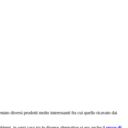
entato diversi prodotti molto interessanti fra cui quello ricavato dai
blemi, in ogni caso tra le diverse alternative vi era anche il
succo di