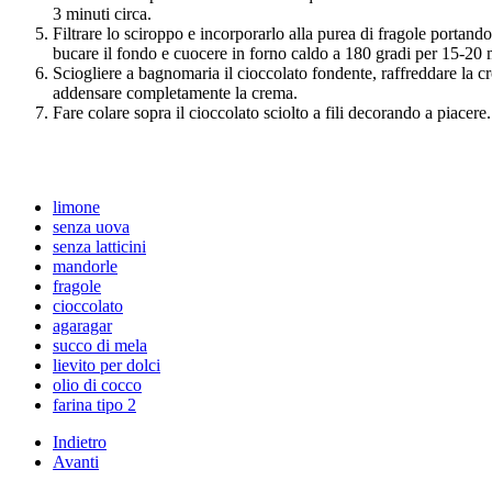
3 minuti circa.
Filtrare lo sciroppo e incorporarlo alla purea di fragole portand
bucare il fondo e cuocere in forno caldo a 180 gradi per 15-20 
Sciogliere a bagnomaria il cioccolato fondente, raffreddare la cros
addensare completamente la crema.
Fare colare sopra il cioccolato sciolto a fili decorando a piacere.
limone
senza uova
senza latticini
mandorle
fragole
cioccolato
agaragar
succo di mela
lievito per dolci
olio di cocco
farina tipo 2
Indietro
Avanti