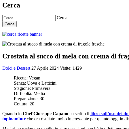
Cerca
Cerca
Cerca
Crostata al succo di mela con crema di fra
Dolci e Dessert
27 Aprile 2024
Visite: 1429
Ricetta:
Vegan
Senza:
Uova e Latticini
Stagione:
Primavera
Difficoltà:
Media
Preparazione:
30
Cottura:
20
Quando lo
Chef Giuseppe Capano
ha scritto il
libro sull’uso dei do
topinambur
che era risultato molto interessante per quanto oggi in di
Magari ne parleremo meglio in altre occasioni perché in effetti per qu