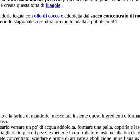
e creata questa torta di
fragole
.
andorle legata con
olio di cocco
e addolcita dal
succo concentrato di m
periodo stagionale ci sembra ora molto adatta a pubblicarla!!!
iato e la farina di mandorle, mescolare insieme questi ingredienti e form
tosa.
sario versare un po' di acqua addolcita, formare una palla, coprirla e las
 tagliarle in piccoli pezzi e metterle in un frullatore insieme alla buccia 
mele concentrato, scaldare e prima di arrivare a ebollizione unire l’aga