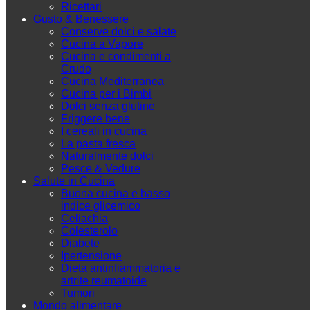
Ricettari
Gusto & Benessere
Conserve dolci e salate
Cucina a Vapore
Cucina e condimenti a
Crudo
Cucina Mediterranea
Cucina per i Bimbi
Dolci senza glutine
Friggere bene
I cereali in cucina
La pasta fresca
Naturalmente dolci
Pesce & Vedure
Salute in Cucina
Buona cucina e basso
indice glicemico
Celiachia
Colesterolo
Diabete
Ipertensione
Dieta antinfiammatoria e
artrite reumatoide
Tumori
Mondo alimentare