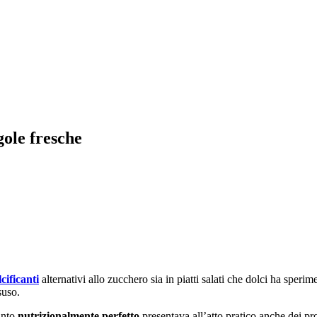
gole fresche
lcificanti
alternativi allo zucchero sia in piatti salati che dolci ha sperim
suso.
anto
nutrizionalmente perfetto
presentava all’atto pratico anche dei pro