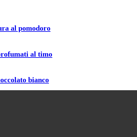
ura al pomodoro
profumati al timo
ioccolato bianco