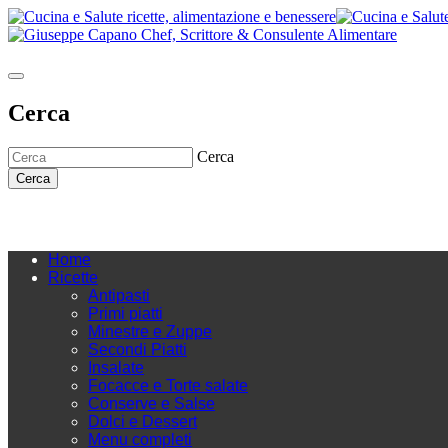
Cerca
Cerca
Cerca
Home
Ricette
Antipasti
Primi piatti
Minestre e Zuppe
Secondi Piatti
Insalate
Focacce e Torte salate
Conserve e Salse
Dolci e Dessert
Menu completi