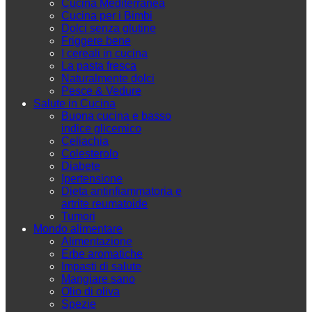
Cucina Mediterranea
Cucina per i Bimbi
Dolci senza glutine
Friggere bene
I cereali in cucina
La pasta fresca
Naturalmente dolci
Pesce & Vedure
Salute in Cucina
Buona cucina e basso
indice glicemico
Celiachia
Colesterolo
Diabete
Ipertensione
Dieta antinfiammatoria e
artrite reumatoide
Tumori
Mondo alimentare
Alimentazione
Erbe aromatiche
Impasti di salute
Mangiare sano
Olio di oliva
Spezie