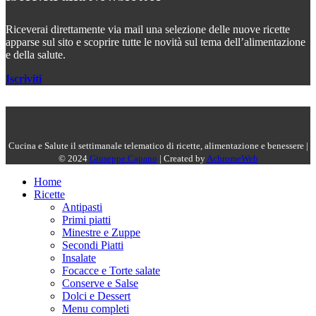
Riceverai direttamente via mail una selezione delle nuove ricette
apparse sul sito e scoprire tutte le novità sul tema dell’alimentazione
e della salute.
Iscriviti
Cucina e Salute il settimanale telematico di ricette, alimentazione e benessere |
© 2024
Giuseppe Capano
| Created by
AchromeWeb
Home
Ricette
Antipasti
Primi piatti
Minestre e Zuppe
Secondi Piatti
Insalate
Focacce e Torte salate
Conserve e Salse
Dolci e Dessert
Menu completi