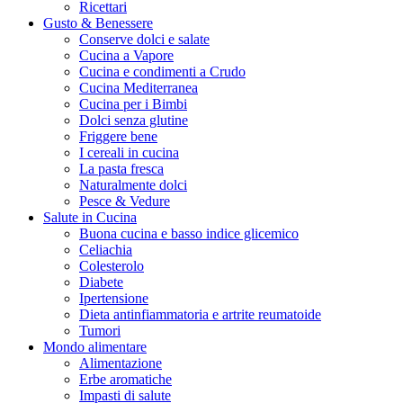
Ricettari
Gusto & Benessere
Conserve dolci e salate
Cucina a Vapore
Cucina e condimenti a Crudo
Cucina Mediterranea
Cucina per i Bimbi
Dolci senza glutine
Friggere bene
I cereali in cucina
La pasta fresca
Naturalmente dolci
Pesce & Vedure
Salute in Cucina
Buona cucina e basso indice glicemico
Celiachia
Colesterolo
Diabete
Ipertensione
Dieta antinfiammatoria e artrite reumatoide
Tumori
Mondo alimentare
Alimentazione
Erbe aromatiche
Impasti di salute