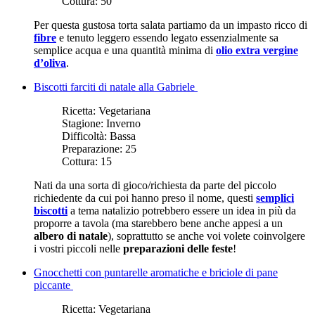
Cottura:
50
Per questa gustosa torta salata partiamo da un impasto ricco di
fibre
e tenuto leggero essendo legato essenzialmente sa
semplice acqua e una quantità minima di
olio extra vergine
d’oliva
.
Biscotti farciti di natale alla Gabriele
Ricetta:
Vegetariana
Stagione:
Inverno
Difficoltà:
Bassa
Preparazione:
25
Cottura:
15
Nati da una sorta di gioco/richiesta da parte del piccolo
richiedente da cui poi hanno preso il nome, questi
semplici
biscotti
a tema natalizio potrebbero essere un idea in più da
proporre a tavola (ma starebbero bene anche appesi a un
albero di natale
), soprattutto se anche voi volete coinvolgere
i vostri piccoli nelle
preparazioni delle feste
!
Gnocchetti con puntarelle aromatiche e briciole di pane
piccante
Ricetta:
Vegetariana