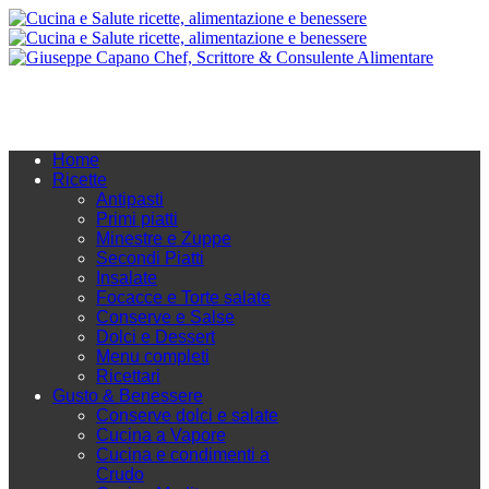
Home
Ricette
Antipasti
Primi piatti
Minestre e Zuppe
Secondi Piatti
Insalate
Focacce e Torte salate
Conserve e Salse
Dolci e Dessert
Menu completi
Ricettari
Gusto & Benessere
Conserve dolci e salate
Cucina a Vapore
Cucina e condimenti a
Crudo