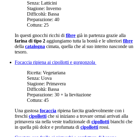
Senza:
Latticini
Stagione:
Inverno
Difficoltà:
Bassa
Preparazione:
40
Cottura:
25
In questi gnocchi ricchi di
fibre
già in partenza grazie alla
farina di tipo 2
aggiungiamo tutta la bontà e le ulteriori
fibre
della
catalogna
cimata, quella che al suo interno nasconde un
tesoro.
Focaccia ripiena ai cipollotti e gorgonzola
Ricetta:
Vegetariana
Senza:
Uova
Stagione:
Primavera
Difficoltà:
Bassa
Preparazione:
30 + la lievitazione
Cottura:
45
Una gustosa
focaccia
ripiena farcita gradevolmente con i
freschi
cipollotti
che si iniziano a trovare ormai arrivati alla
primavera sia nella veste tradizionale di
cipollotti
bianchi che
in quella più dolce e profumata di
cipollotti
rossi.