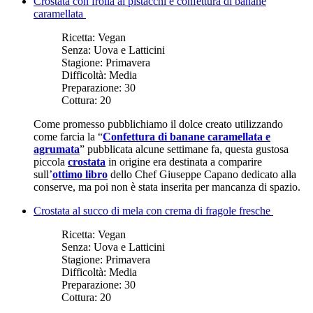
Crostata con frolla ai pistacchi e confettura di banane
caramellata
Ricetta:
Vegan
Senza:
Uova e Latticini
Stagione:
Primavera
Difficoltà:
Media
Preparazione:
30
Cottura:
20
Come promesso pubblichiamo il dolce creato utilizzando
come farcia la “
Confettura di banane caramellata e
agrumata
” pubblicata alcune settimane fa, questa gustosa
piccola
crostata
in origine era destinata a comparire
sull’
ottimo libro
dello Chef Giuseppe Capano dedicato alla
conserve, ma poi non è stata inserita per mancanza di spazio.
Crostata al succo di mela con crema di fragole fresche
Ricetta:
Vegan
Senza:
Uova e Latticini
Stagione:
Primavera
Difficoltà:
Media
Preparazione:
30
Cottura:
20