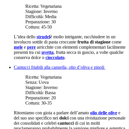
Ricetta:
Vegetariana
Stagione:
Inverno
Difficoltà:
Media
Preparazione:
30
Cottura:
45-50
L’idea dello
strudel
è molto intrigante, racchiudere in un
involucro sottile di pasta croccante
frutta di stagione
come
mele
e
pere
arricchite con elementi complementari facilmente
presenti tra cui
uvetta
, frutta secca in guscio, a volte qualche
conserva dolce o
cioccolato
.
Cantucci friabili alla cannella, olio d’oliva e pinoli
Ricetta:
Vegetariana
Senza:
Uova
Stagione:
Inverno
Difficoltà:
Bassa
Preparazione:
20
Cottura:
30-35
Ritorniamo con gioia a parlare dell’amato
olio delle olive
e
del suo uso specifico nei
dolci
con una rivisitazione personale
dei consolidati e celebri
cantucci
di cui in molti
proclameranno probabilmente la versione migliore e autentica