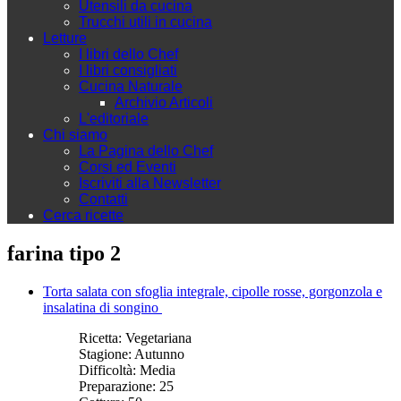
Utensili da cucina
Trucchi utili in cucina
Letture
I libri dello Chef
I libri consigliati
Cucina Naturale
Archivio Articoli
L'editoriale
Chi siamo
La Pagina dello Chef
Corsi ed Eventi
Iscriviti alla Newsletter
Contatti
Cerca ricette
farina tipo 2
Torta salata con sfoglia integrale, cipolle rosse, gorgonzola e
insalatina di songino
Ricetta:
Vegetariana
Stagione:
Autunno
Difficoltà:
Media
Preparazione:
25