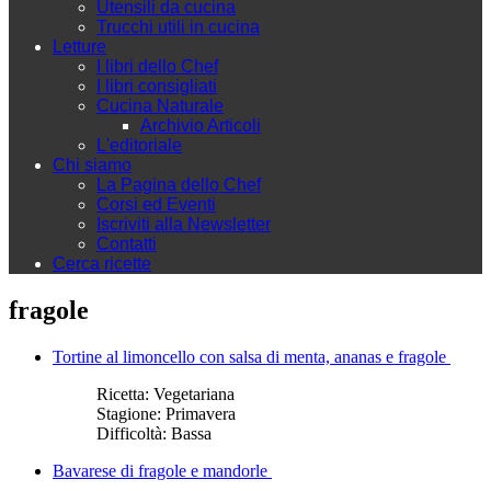
Utensili da cucina
Trucchi utili in cucina
Letture
I libri dello Chef
I libri consigliati
Cucina Naturale
Archivio Articoli
L'editoriale
Chi siamo
La Pagina dello Chef
Corsi ed Eventi
Iscriviti alla Newsletter
Contatti
Cerca ricette
fragole
Tortine al limoncello con salsa di menta, ananas e fragole
Ricetta:
Vegetariana
Stagione:
Primavera
Difficoltà:
Bassa
Bavarese di fragole e mandorle