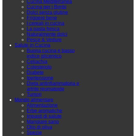
Cucina Mediterranea
Cucina per i Bimbi
Dolci senza glutine
Friggere bene
I cereali in cucina
La pasta fresca
Naturalmente dolci
Pesce & Vedure
Salute in Cucina
Buona cucina e basso
indice glicemico
Celiachia
Colesterolo
Diabete
Ipertensione
Dieta antinfiammatoria e
artrite reumatoide
Tumori
Mondo alimentare
Alimentazione
Erbe aromatiche
Impasti di salute
Mangiare sano
Olio di oliva
Spezie