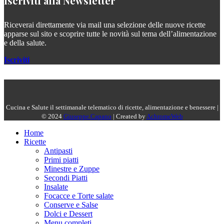
Iscriviti alla Newsletter
Riceverai direttamente via mail una selezione delle nuove ricette
apparse sul sito e scoprire tutte le novità sul tema dell’alimentazione
e della salute.
Iscriviti
Cucina e Salute il settimanale telematico di ricette, alimentazione e benessere |
© 2024
Giuseppe Capano
| Created by
AchromeWeb
Home
Ricette
Antipasti
Primi piatti
Minestre e Zuppe
Secondi Piatti
Insalate
Focacce e Torte salate
Conserve e Salse
Dolci e Dessert
Menu completi