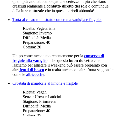
quelli più caldi abbiamo qualche certezza in più che siano
cresciuti realmente a
contatto diretto del sole
o comunque
della
luce naturale
che in questi periodi abbonda!
Torta al cacao multistrato con crema vaniglia e fragole
Ricetta:
Vegetariana
Stagione:
Inverno
Difficoltà:
Media
Preparazione:
40
Cottura:
20
Un po come raccontato recentemente per la
conserva di
fragole alla vaniglia
anche questo
buon dolcetto
che
lasciamo per allietare il weekend può essere preparato con
altri
frutti di bosco
e in realtà anche con altra frutta stagionale
come le
albicocche
.
Crostata di mandorle al limone e fragole
Ricetta:
Vegan
Senza:
Uova e Latticini
Stagione:
Primavera
Difficoltà:
Media
Preparazione:
40
Cottura:
25