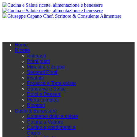
Home
Ricette
Antipasti
Primi piatti
Minestre e Zuppe
Secondi Piatti
Insalate
Focacce e Torte salate
Conserve e Salse
Dolci e Dessert
Menu completi
Ricettari
Gusto & Benessere
Conserve dolci e salate
Cucina a Vapore
Cucina e condimenti a
Crudo