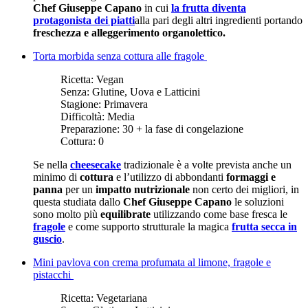
Chef Giuseppe Capano
in cui
la frutta diventa
protagonista dei piatti
alla pari degli altri ingredienti portando
freschezza e alleggerimento organolettico.
Torta morbida senza cottura alle fragole
Ricetta:
Vegan
Senza:
Glutine, Uova e Latticini
Stagione:
Primavera
Difficoltà:
Media
Preparazione:
30 + la fase di congelazione
Cottura:
0
Se nella
cheesecake
tradizionale è a volte prevista anche un
minimo di
cottura
e l’utilizzo di abbondanti
formaggi e
panna
per un
impatto nutrizionale
non certo dei migliori, in
questa studiata dallo
Chef Giuseppe Capano
le soluzioni
sono molto più
equilibrate
utilizzando come base fresca le
fragole
e come supporto strutturale la magica
frutta secca in
guscio
.
Mini pavlova con crema profumata al limone, fragole e
pistacchi
Ricetta:
Vegetariana