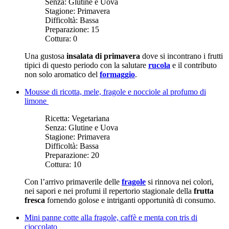
Senza:
Glutine e Uova
Stagione:
Primavera
Difficoltà:
Bassa
Preparazione:
15
Cottura:
0
Una gustosa
insalata di primavera
dove si incontrano i frutti
tipici di questo periodo con la salutare
rucola
e il contributo
non solo aromatico del
formaggio
.
Mousse di ricotta, mele, fragole e nocciole al profumo di
limone
Ricetta:
Vegetariana
Senza:
Glutine e Uova
Stagione:
Primavera
Difficoltà:
Bassa
Preparazione:
20
Cottura:
10
Con l’arrivo primaverile delle
fragole
si rinnova nei colori,
nei sapori e nei profumi il repertorio stagionale della
frutta
fresca
fornendo golose e intriganti opportunità di consumo.
Mini panne cotte alla fragole, caffè e menta con tris di
cioccolato