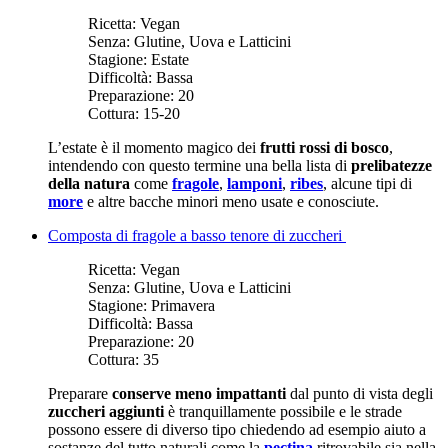
Ricetta:
Vegan
Senza:
Glutine, Uova e Latticini
Stagione:
Estate
Difficoltà:
Bassa
Preparazione:
20
Cottura:
15-20
L’estate è il momento magico dei
frutti rossi di bosco
,
intendendo con questo termine una bella lista di
prelibatezze
della natura
come
fragole
,
lamponi
,
ribes
, alcune tipi di
more
e altre bacche minori meno usate e conosciute.
Composta di fragole a basso tenore di zuccheri
Ricetta:
Vegan
Senza:
Glutine, Uova e Latticini
Stagione:
Primavera
Difficoltà:
Bassa
Preparazione:
20
Cottura:
35
Preparare
conserve meno impattanti
dal punto di vista degli
zuccheri aggiunti
è tranquillamente possibile e le strade
possono essere di diverso tipo chiedendo ad esempio aiuto a
sostanze del tutto naturali come la
pectina
ritrovabile sia nella