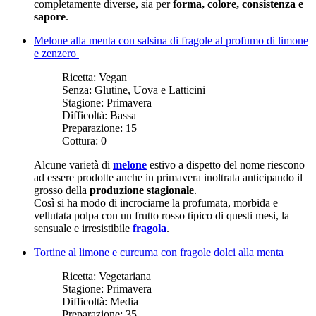
completamente diverse, sia per
forma, colore, consistenza e
sapore
.
Melone alla menta con salsina di fragole al profumo di limone
e zenzero
Ricetta:
Vegan
Senza:
Glutine, Uova e Latticini
Stagione:
Primavera
Difficoltà:
Bassa
Preparazione:
15
Cottura:
0
Alcune varietà di
melone
estivo a dispetto del nome riescono
ad essere prodotte anche in primavera inoltrata anticipando il
grosso della
produzione stagionale
.
Così si ha modo di incrociarne la profumata, morbida e
vellutata polpa con un frutto rosso tipico di questi mesi, la
sensuale e irresistibile
fragola
.
Tortine al limone e curcuma con fragole dolci alla menta
Ricetta:
Vegetariana
Stagione:
Primavera
Difficoltà:
Media
Preparazione:
35