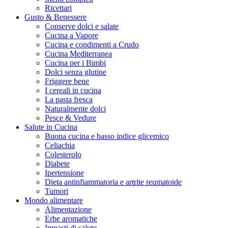
Ricettari
Gusto & Benessere
Conserve dolci e salate
Cucina a Vapore
Cucina e condimenti a Crudo
Cucina Mediterranea
Cucina per i Bimbi
Dolci senza glutine
Friggere bene
I cereali in cucina
La pasta fresca
Naturalmente dolci
Pesce & Vedure
Salute in Cucina
Buona cucina e basso indice glicemico
Celiachia
Colesterolo
Diabete
Ipertensione
Dieta antinfiammatoria e artrite reumatoide
Tumori
Mondo alimentare
Alimentazione
Erbe aromatiche
Impasti di salute