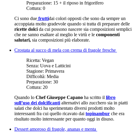
Preparazione:
15 + il riposo in frigorifero
Cottura:
0
Ci sono due
frutti
dai colori opposti che sono da sempre un
accoppiata molto gradevole quando si tratta di preparare delle
ricette dolci
da cui possono nascere sia composizioni semplici
che ne sanno esaltare al meglio le virtù e le
componenti
salutari,
sia composizioni più elaborate.
Crostata al succo di mela con crema di fragole fresche
Ricetta:
Vegan
Senza:
Uova e Latticini
Stagione:
Primavera
Difficoltà:
Media
Preparazione:
30
Cottura:
20
Quando lo
Chef Giuseppe Capano
ha scritto il
libro
sull’uso dei dolcificanti
alternativi allo zucchero sia in piatti
salati che dolci ha sperimentato diversi prodotti molto
interessanti fra cui quello ricavato dai
topinambur
che era
risultato molto interessante per quanto oggi in disuso.
Dessert amoroso di fragole, ananas e menta