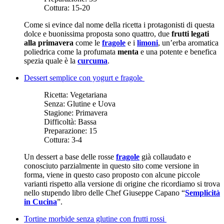
Cottura:
15-20
Come si evince dal nome della ricetta i protagonisti di questa
dolce e buonissima proposta sono quattro, due
frutti legati
alla primavera
come le
fragole
e i
limoni
, un’erba aromatica
poliedrica come la profumata
menta
e una potente e benefica
spezia quale è la
curcuma
.
Dessert semplice con yogurt e fragole
Ricetta:
Vegetariana
Senza:
Glutine e Uova
Stagione:
Primavera
Difficoltà:
Bassa
Preparazione:
15
Cottura:
3-4
Un dessert a base delle rosse
fragole
già collaudato e
conosciuto parzialmente in questo sito come versione in
forma, viene in questo caso proposto con alcune piccole
varianti rispetto alla versione di origine che ricordiamo si trova
nello stupendo libro delle Chef Giuseppe Capano “
Semplicità
in Cucina
”.
Tortine morbide senza glutine con frutti rossi