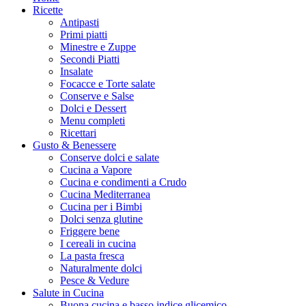
Ricette
Antipasti
Primi piatti
Minestre e Zuppe
Secondi Piatti
Insalate
Focacce e Torte salate
Conserve e Salse
Dolci e Dessert
Menu completi
Ricettari
Gusto & Benessere
Conserve dolci e salate
Cucina a Vapore
Cucina e condimenti a Crudo
Cucina Mediterranea
Cucina per i Bimbi
Dolci senza glutine
Friggere bene
I cereali in cucina
La pasta fresca
Naturalmente dolci
Pesce & Vedure
Salute in Cucina
Buona cucina e basso indice glicemico