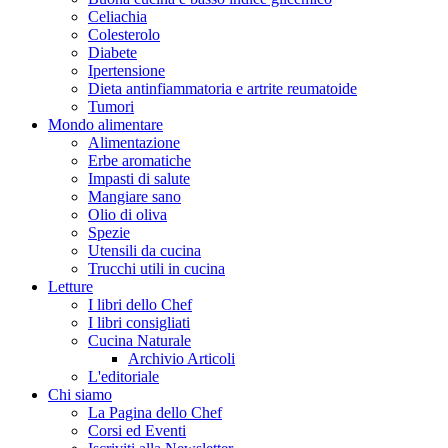
Celiachia
Colesterolo
Diabete
Ipertensione
Dieta antinfiammatoria e artrite reumatoide
Tumori
Mondo alimentare
Alimentazione
Erbe aromatiche
Impasti di salute
Mangiare sano
Olio di oliva
Spezie
Utensili da cucina
Trucchi utili in cucina
Letture
I libri dello Chef
I libri consigliati
Cucina Naturale
Archivio Articoli
L'editoriale
Chi siamo
La Pagina dello Chef
Corsi ed Eventi