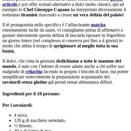
articolo
e poi offre scenari alternativi a dolci molto classici, qui ad
esempio lo
Chef Giuseppe Capano
ha interpretato diversamente il
notissimo
tiramisù
riuscendo a creare
un vera delizia del palato!
Il tè protagonista nello specifico è l’affascinante
matcha
estremamente facile da usare, vi consigliamo prima di affrettarvi a
gustare interamente questa delizia di lasciarla riposare in frigorifero
un giorno intero (nel complesso si conserva poi fino a 4 giorni) in
modo che abbia il tempo di
sprigionare al meglio tutta la sua
bontà.
Il dolce, che vista la giornata
dedichiamo a tutte le mamme del
mondo
, è nato con l’intento di essere adatto anche a chi soffre suo
malgrado di
celiachia
facendo in proprio i biscotti di base, ma potete
semplificare notevolmente la preparazione acquistando dei
savoiardi senza glutine
già pronti ormai abbastanza diffusi.
Ingredienti per 8-10 persone:
Per i savoiardi:
4 uova,
120 g di zucchero semolato,
½ limone,
40 g di farina di riso,