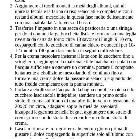
soda.
Aggiungere ai tuorli montati la metà degli albumi, quindi
unire la fecola e la farina di riso setacciati e completare con i
restanti albumi, mescolare in questa fase molto delicatamente
con una spatola dall’alto verso il basso.
Trasferire l’impasto in una sacca da pasticceria o una siringa
per dolci con una larga bocchetta liscia e formare su una teglia
rivestita da carta da forno circa 18 savoiardi lunghi 9-10 cm,
cospargerli con lo zucchero di canna chiaro e cuocerli per 10-
12 minuti a 190 gradi lasciandoli in seguito raffreddare.
Per la crema mescolare insieme il latte con lo zucchero fino a
scioglierlo, aggiungere la maizena e il te matcha mescolati con
l’acqua sufficiente a ottenere un cremina, portare il composto
lentamente a ebollizione mescolando di continuo fino a
formare una crema dolce da passare al setaccio e quando del
tutto fredda completare con la panna montata.
Portare a ebollizione l’acqua della bagna con il te matcha e lo
zucchero lasciandola intiepidire, stendere un primo sottile
strato di crema sul fondo di una pirofila in vetro o terracotta da
20x26 cm circa, adagiarvi sopra la metà dei savoiardi
inzuppati leggermente nella bagna, aggiungere uno strato di
crema, un secondo strato di savoiardi e un ultimo strato di
crema.
Lasciare riposare in frigorifero almeno un giorno prima di
gustare il dolce cospargendo la superficie solo all’ultimo con