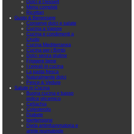
Dolci e Dessert
Menu completi
Ricettari
Gusto & Benessere
Conserve dolci e salate
Cucina a Vapore
Cucina e condimenti a
Crudo
Cucina Mediterranea
Cucina per i Bimbi
Dolci senza glutine
Friggere bene
I cereali in cucina
La pasta fresca
Naturalmente dolci
Pesce & Vedure
Salute in Cucina
Buona cucina e basso
indice glicemico
Celiachia
Colesterolo
Diabete
Ipertensione
Dieta antinfiammatoria e
artrite reumatoide