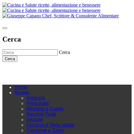
Cerca
Cerca
Cerca
Home
Ricette
Antipasti
Primi piatti
Minestre e Zuppe
Secondi Piatti
Insalate
Focacce e Torte salate
Conserve e Salse