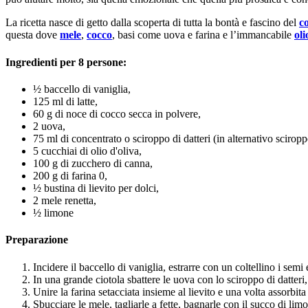
La ricetta nasce di getto dalla scoperta di tutta la bontà e fascino del
c
questa dove
mele
,
cocco
, basi come uova e farina e l’immancabile
oli
Ingredienti per 8 persone:
½ baccello di vaniglia,
125 ml di latte,
60 g di noce di cocco secca in polvere,
2 uova,
75 ml di concentrato o sciroppo di datteri (in alternativo scirop
5 cucchiai di olio d'oliva,
100 g di zucchero di canna,
200 g di farina 0,
½ bustina di lievito per dolci,
2 mele renetta,
½ limone
Preparazione
Incidere il baccello di vaniglia, estrarre con un coltellino i semi
In una grande ciotola sbattere le uova con lo sciroppo di datteri
Unire la farina setacciata insieme al lievito e una volta assorbita
Sbucciare le mele, tagliarle a fette, bagnarle con il succo di li