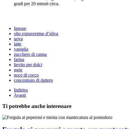
gradi per 20 minuti circa.
limone
olio extravergine d’oliva
uova
latte
vaniglia
zucchero di canna
farina
lievito per dolci
mele
noce di cocco
concentrato di dattero
Indietro
Avanti
Ti potrebbe anche interessare