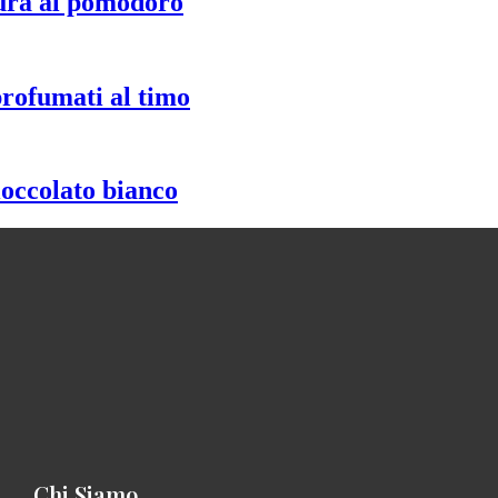
ura al pomodoro
profumati al timo
ioccolato bianco
Chi Siamo