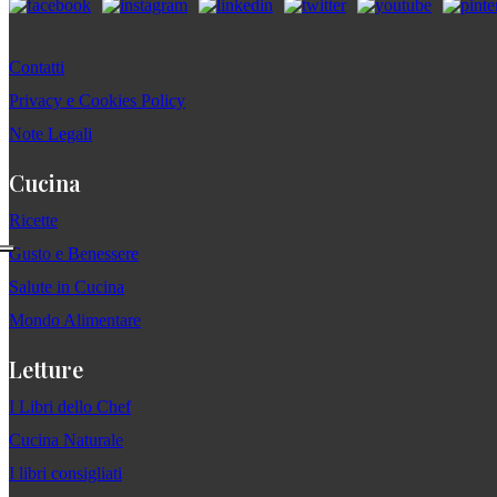
Contatti
Privacy e Cookies Policy
Note Legali
Cucina
Ricette
Gusto e Benessere
Salute in Cucina
Mondo Alimentare
Letture
I Libri dello Chef
Cucina Naturale
I libri consigliati