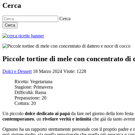
Cerca
Cerca
Cerca
Piccole tortine di mele con concentrato di 
Dolci e Dessert
18 Marzo 2024
Visite: 1228
Ricetta:
Vegetariana
Stagione:
Primavera
Difficoltà:
Bassa
Preparazione:
20
Cottura:
20
Un piccolo
dolce dedicato ai papà
da fare nel giorno della loro fest
contemporaneo
, un
rivelare verità e intimità
che già da tanto avrem
Ognuno ha un rapporto strettamente personale con il proprio padre e
può aiutare molto, sia quella emozionale che quella più prosaica e con