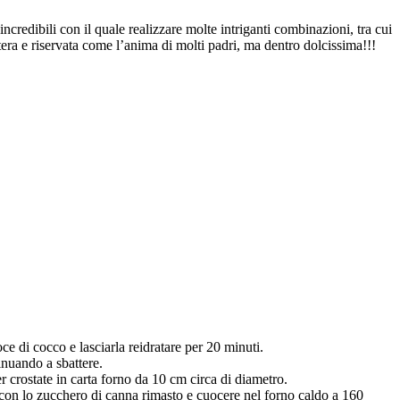
incredibili con il quale realizzare molte intriganti combinazioni, tra cui
tera e riservata come l’anima di molti padri, ma dentro dolcissima!!!
oce di cocco e lasciarla reidratare per 20 minuti.
inuando a sbattere.
per crostate in carta forno da 10 cm circa di diametro.
re con lo zucchero di canna rimasto e cuocere nel forno caldo a 160