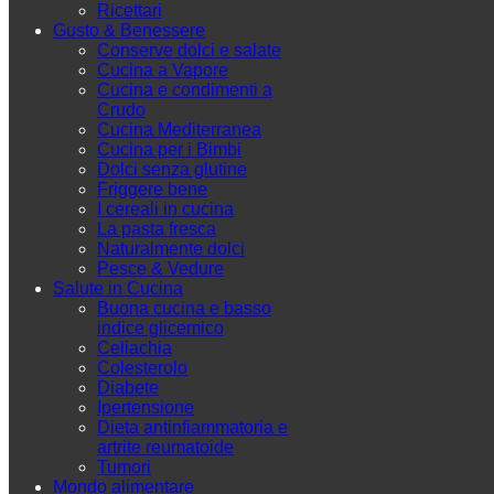
Ricettari
Gusto & Benessere
Conserve dolci e salate
Cucina a Vapore
Cucina e condimenti a
Crudo
Cucina Mediterranea
Cucina per i Bimbi
Dolci senza glutine
Friggere bene
I cereali in cucina
La pasta fresca
Naturalmente dolci
Pesce & Vedure
Salute in Cucina
Buona cucina e basso
indice glicemico
Celiachia
Colesterolo
Diabete
Ipertensione
Dieta antinfiammatoria e
artrite reumatoide
Tumori
Mondo alimentare