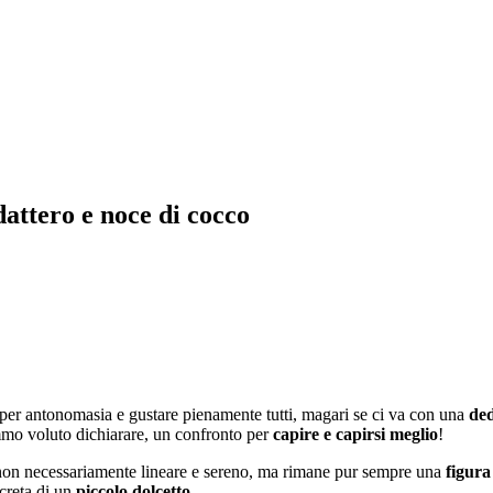
dattero e noce di cocco
a per antonomasia e gustare pienamente tutti, magari se ci va con una
ded
mo voluto dichiarare, un confronto per
capire e capirsi meglio
!
 non necessariamente lineare e sereno, ma rimane pur sempre una
figura
creta di un
piccolo dolcetto
.