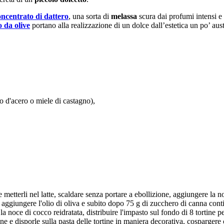
oncentrato di dattero
, una sorta di
melassa
scura dai profumi intensi e 
o da olive
portano alla realizzazione di un dolce dall’estetica un po’ aus
po d'acero o miele di castagno),
 e metterli nel latte, scaldare senza portare a ebollizione, aggiungere la n
, aggiungere l'olio di oliva e subito dopo 75 g di zucchero di canna cont
 la noce di cocco reidratata, distribuire l'impasto sul fondo di 8 tortine 
mone e disporle sulla pasta delle tortine in maniera decorativa, cosparge