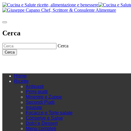
Cerca
Cerca
Cerca
Home
Ricette
Antipasti
Primi piatti
Minestre e Zuppe
Secondi Piatti
Insalate
Focacce e Torte salate
Conserve e Salse
Dolci e Dessert
Menu completi