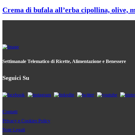
Crema di bufala all’erba cipollina, olive, m
Settimanale Telematico di Ricette, Alimentazione e Benessere
Seguici Su
Contatti
Privacy e Cookies Policy
Note Legali