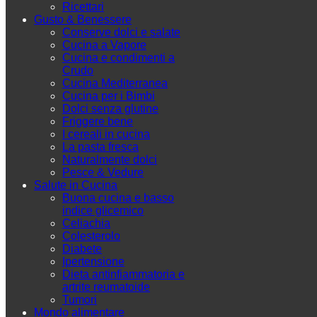
Ricettari
Gusto & Benessere
Conserve dolci e salate
Cucina a Vapore
Cucina e condimenti a
Crudo
Cucina Mediterranea
Cucina per i Bimbi
Dolci senza glutine
Friggere bene
I cereali in cucina
La pasta fresca
Naturalmente dolci
Pesce & Vedure
Salute in Cucina
Buona cucina e basso
indice glicemico
Celiachia
Colesterolo
Diabete
Ipertensione
Dieta antinfiammatoria e
artrite reumatoide
Tumori
Mondo alimentare