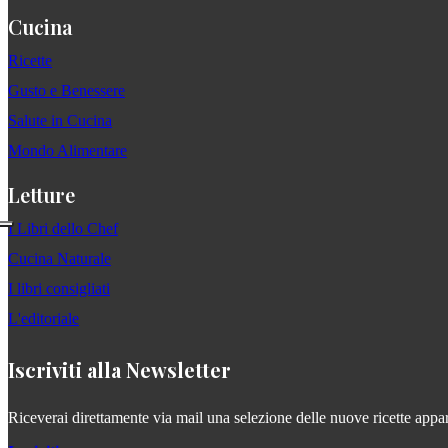
Cucina
Ricette
Gusto e Benessere
Salute in Cucina
Mondo Alimentare
Letture
I Libri dello Chef
Cucina Naturale
I libri consigliati
L'editoriale
Iscriviti alla Newsletter
Riceverai direttamente via mail una selezione delle nuove ricette apparse