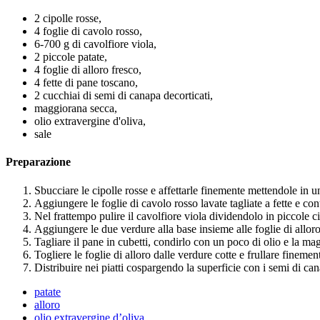
2 cipolle rosse,
4 foglie di cavolo rosso,
6-700 g di cavolfiore viola,
2 piccole patate,
4 foglie di alloro fresco,
4 fette di pane toscano,
2 cucchiai di semi di canapa decorticati,
maggiorana secca,
olio extravergine d'oliva,
sale
Preparazione
Sbucciare le cipolle rosse e affettarle finemente mettendole in un
Aggiungere le foglie di cavolo rosso lavate tagliate a fette e co
Nel frattempo pulire il cavolfiore viola dividendolo in piccole cim
Aggiungere le due verdure alla base insieme alle foglie di alloro 
Tagliare il pane in cubetti, condirlo con un poco di olio e la ma
Togliere le foglie di alloro dalle verdure cotte e frullare fineme
Distribuire nei piatti cospargendo la superficie con i semi di ca
patate
alloro
olio extravergine d’oliva