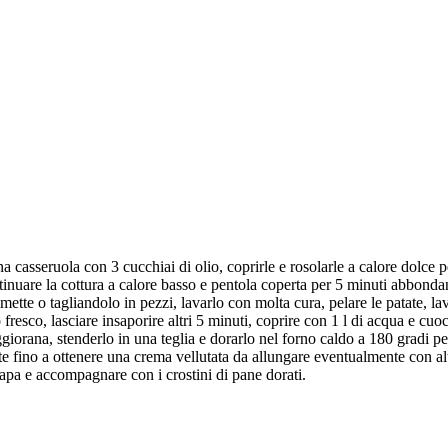
a casseruola con 3 cucchiai di olio, coprirle e rosolarle a calore dolce p
ntinuare la cottura a calore basso e pentola coperta per 5 minuti abbondan
ette o tagliandolo in pezzi, lavarlo con molta cura, pelare le patate, lava
fresco, lasciare insaporire altri 5 minuti, coprire con 1 l di acqua e cuo
ggiorana, stenderlo in una teglia e dorarlo nel forno caldo a 180 gradi 
nte fino a ottenere una crema vellutata da allungare eventualmente con al
napa e accompagnare con i crostini di pane dorati.