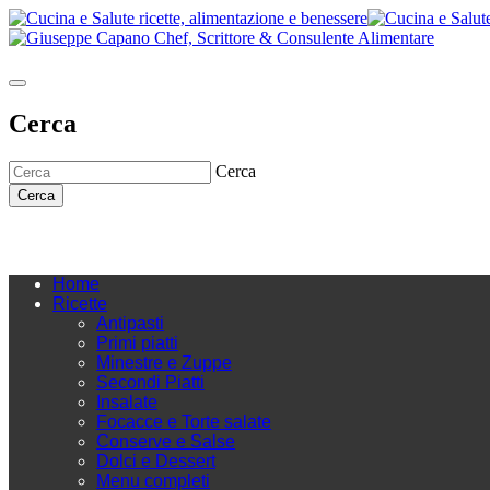
Cerca
Cerca
Cerca
Home
Ricette
Antipasti
Primi piatti
Minestre e Zuppe
Secondi Piatti
Insalate
Focacce e Torte salate
Conserve e Salse
Dolci e Dessert
Menu completi