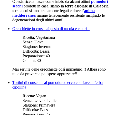
Questa ricetta nasce come inizio da alcuni ottimi
pomodori
secchi
prodotti in casa, siamo in
terre assolate di Calabria
terra a cui siamo strettamente legati e dove l’
anima
mediterranea
rimane tenacemente resistente malgrado le
degenerazioni degli ultimi anni!
Orecchiette in crosta al pesto di rucola e cicoria
Ricetta:
Vegetariana
Senza:
Uova
Stagione:
Inverno
Difficoltà:
Bassa
Preparazione:
40
Cottura:
30
Mai servite delle orecchiette così immagino!!! Allora sono
tutte da provare e poi spero apprezzare!!!
Tortini di couscous al pomodoro secco con fave all’erba
cipollina
Ricetta:
Vegan
Senza:
Uova e Latticini
Stagione:
Primavera
Difficoltà:
Bassa
Preparazione:
25