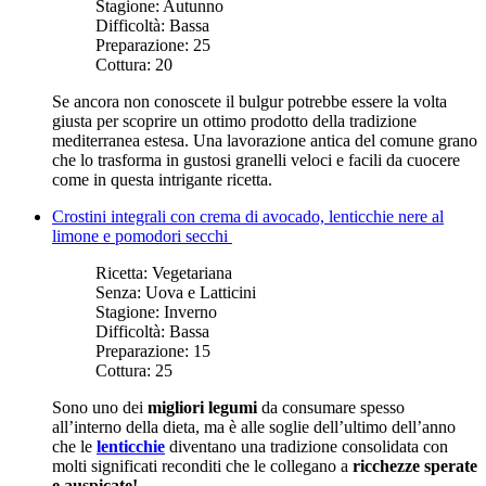
Stagione:
Autunno
Difficoltà:
Bassa
Preparazione:
25
Cottura:
20
Se ancora non conoscete il bulgur potrebbe essere la volta
giusta per scoprire un ottimo prodotto della tradizione
mediterranea estesa. Una lavorazione antica del comune grano
che lo trasforma in gustosi granelli veloci e facili da cuocere
come in questa intrigante ricetta.
Crostini integrali con crema di avocado, lenticchie nere al
limone e pomodori secchi
Ricetta:
Vegetariana
Senza:
Uova e Latticini
Stagione:
Inverno
Difficoltà:
Bassa
Preparazione:
15
Cottura:
25
Sono uno dei
migliori legumi
da consumare spesso
all’interno della dieta, ma è alle soglie dell’ultimo dell’anno
che le
lenticchie
diventano una tradizione consolidata con
molti significati reconditi che le collegano a
ricchezze sperate
e auspicate!