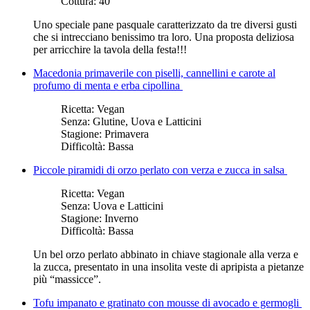
Cottura:
40
Uno speciale pane pasquale caratterizzato da tre diversi gusti
che si intrecciano benissimo tra loro. Una proposta deliziosa
per arricchire la tavola della festa!!!
Macedonia primaverile con piselli, cannellini e carote al
profumo di menta e erba cipollina
Ricetta:
Vegan
Senza:
Glutine, Uova e Latticini
Stagione:
Primavera
Difficoltà:
Bassa
Piccole piramidi di orzo perlato con verza e zucca in salsa
Ricetta:
Vegan
Senza:
Uova e Latticini
Stagione:
Inverno
Difficoltà:
Bassa
Un bel orzo perlato abbinato in chiave stagionale alla verza e
la zucca, presentato in una insolita veste di apripista a pietanze
più “massicce”.
Tofu impanato e gratinato con mousse di avocado e germogli