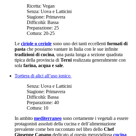
Ricetta:
Vegan
Senza:
Uova e Latticini
Stagione:
Primavera
Difficoltà:
Bassa
Preparazione:
25
Cottura:
20-25
Le
ciriole o ceriole
sono uno dei tanti eccellenti
formati di
pasta
che possiamo vantare in Italia con le sue infinite
tradizioni di cucina
, una pasta lunga a sezione quadrata
tipica della provincia di
Terni
realizzata generalmente con
sola
farina, acqua e sale
.
Tortiera di alici all’uso ionico
Senza:
Uova e Latticini
Stagione:
Primavera
Difficoltà:
Bassa
Preparazione:
40
Cottura:
10
In ambito
mediterraneo
sono certamente i vegetali a essere
protagonisti assoluti della cucina e dell’alimentazione
prevalente come ben raccontato nel libro dello
Chef
Giuseppe Capano
dedicato al questa meravigliosa
cucina