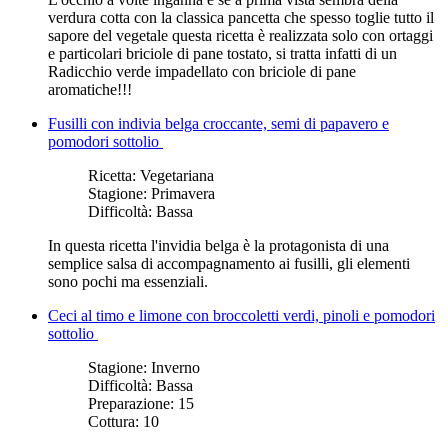
verdura cotta con la classica pancetta che spesso toglie tutto il
sapore del vegetale questa ricetta è realizzata solo con ortaggi
e particolari briciole di pane tostato, si tratta infatti di un
Radicchio verde impadellato con briciole di pane
aromatiche!!!
Fusilli con indivia belga croccante, semi di papavero e
pomodori sottolio
Ricetta:
Vegetariana
Stagione:
Primavera
Difficoltà:
Bassa
In questa ricetta l'invidia belga è la protagonista
di una
semplice salsa di accompagnamento ai fusilli
, gli elementi
sono pochi ma essenziali.
Ceci al timo e limone con broccoletti verdi, pinoli e pomodori
sottolio
Stagione:
Inverno
Difficoltà:
Bassa
Preparazione:
15
Cottura:
10