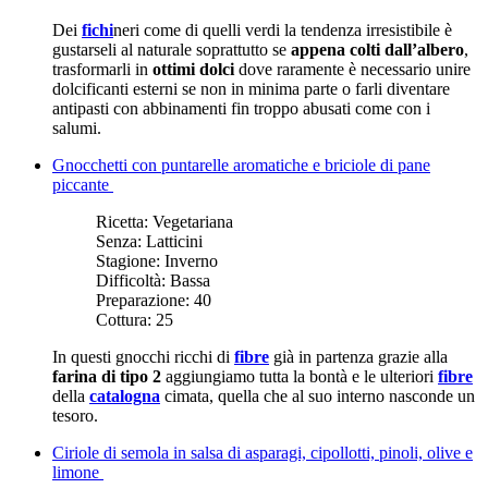
Dei
fichi
neri come di quelli verdi la tendenza irresistibile è
gustarseli al naturale soprattutto se
appena colti dall’albero
,
trasformarli in
ottimi dolci
dove raramente è necessario unire
dolcificanti esterni se non in minima parte o farli diventare
antipasti con abbinamenti fin troppo abusati come con i
salumi.
Gnocchetti con puntarelle aromatiche e briciole di pane
piccante
Ricetta:
Vegetariana
Senza:
Latticini
Stagione:
Inverno
Difficoltà:
Bassa
Preparazione:
40
Cottura:
25
In questi gnocchi ricchi di
fibre
già in partenza grazie alla
farina di tipo 2
aggiungiamo tutta la bontà e le ulteriori
fibre
della
catalogna
cimata, quella che al suo interno nasconde un
tesoro.
Ciriole di semola in salsa di asparagi, cipollotti, pinoli, olive e
limone