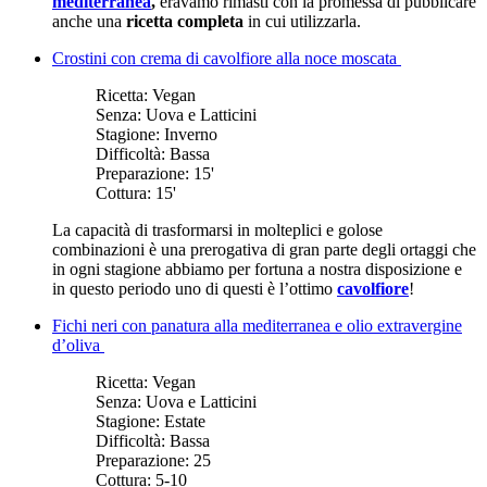
mediterranea
,
eravamo rimasti con la promessa di pubblicare
anche una
ricetta completa
in cui utilizzarla.
Crostini con crema di cavolfiore alla noce moscata
Ricetta:
Vegan
Senza:
Uova e Latticini
Stagione:
Inverno
Difficoltà:
Bassa
Preparazione:
15'
Cottura:
15'
La capacità di trasformarsi in molteplici e golose
combinazioni è una prerogativa di gran parte degli ortaggi che
in ogni stagione abbiamo per fortuna a nostra disposizione e
in questo periodo uno di questi è l’ottimo
cavolfiore
!
Fichi neri con panatura alla mediterranea e olio extravergine
d’oliva
Ricetta:
Vegan
Senza:
Uova e Latticini
Stagione:
Estate
Difficoltà:
Bassa
Preparazione:
25
Cottura:
5-10