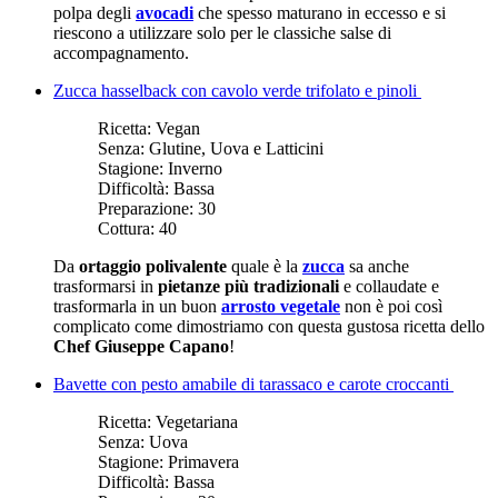
polpa degli
avocadi
che spesso maturano in eccesso e si
riescono a utilizzare solo per le classiche salse di
accompagnamento.
Zucca hasselback con cavolo verde trifolato e pinoli
Ricetta:
Vegan
Senza:
Glutine, Uova e Latticini
Stagione:
Inverno
Difficoltà:
Bassa
Preparazione:
30
Cottura:
40
Da
ortaggio polivalente
quale è la
zucca
sa anche
trasformarsi in
pietanze più tradizionali
e collaudate e
trasformarla in un buon
arrosto vegetale
non è poi così
complicato come dimostriamo con questa gustosa ricetta dello
Chef Giuseppe Capano
!
Bavette con pesto amabile di tarassaco e carote croccanti
Ricetta:
Vegetariana
Senza:
Uova
Stagione:
Primavera
Difficoltà:
Bassa