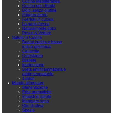
Cucina Mediterranea
Cucina per i Bimbi
Dolci senza glutine
Friggere bene
I cereali in cucina
La pasta fresca
Naturalmente dolci
Pesce & Vedure
Salute in Cucina
Buona cucina e basso
indice glicemico
Celiachia
Colesterolo
Diabete
Ipertensione
Dieta antinfiammatoria e
artrite reumatoide
Tumori
Mondo alimentare
Alimentazione
Erbe aromatiche
Impasti di salute
Mangiare sano
Olio di oliva
Spezie