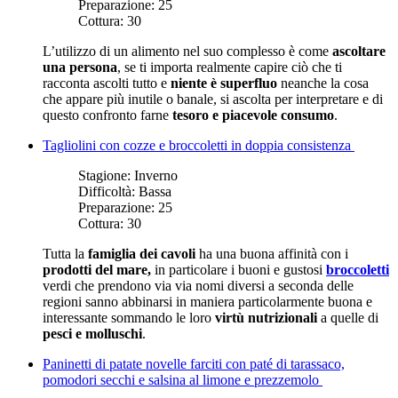
Preparazione:
25
Cottura:
30
L’utilizzo di un alimento nel suo complesso è come
ascoltare
una persona
, se ti importa realmente capire ciò che ti
racconta ascolti tutto e
niente è superfluo
neanche la cosa
che appare più inutile o banale, si ascolta per interpretare e di
questo confronto farne
tesoro e piacevole consumo
.
Tagliolini con cozze e broccoletti in doppia consistenza
Stagione:
Inverno
Difficoltà:
Bassa
Preparazione:
25
Cottura:
30
Tutta la
famiglia dei cavoli
ha una buona affinità con i
prodotti del mare,
in particolare i buoni e gustosi
broccoletti
verdi che prendono via via nomi diversi a seconda delle
regioni sanno abbinarsi in maniera particolarmente buona e
interessante sommando le loro
virtù nutrizionali
a quelle di
pesci e molluschi
.
Paninetti di patate novelle farciti con paté di tarassaco,
pomodori secchi e salsina al limone e prezzemolo