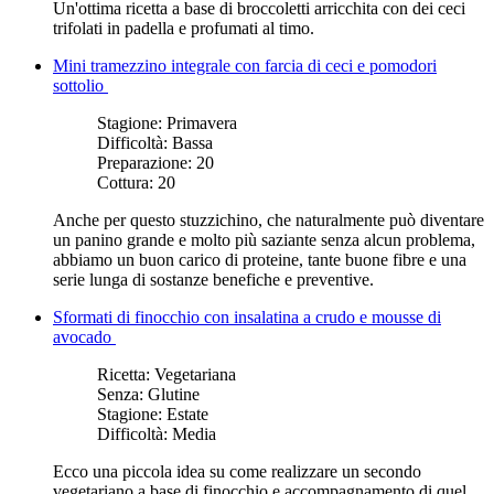
Un'ottima ricetta a base di broccoletti arricchita con dei ceci
trifolati in padella e profumati al timo.
Mini tramezzino integrale con farcia di ceci e pomodori
sottolio
Stagione:
Primavera
Difficoltà:
Bassa
Preparazione:
20
Cottura:
20
Anche per questo stuzzichino, che naturalmente può diventare
un panino grande e molto più saziante senza alcun problema,
abbiamo un buon carico di proteine, tante buone fibre e una
serie lunga di sostanze benefiche e preventive.
Sformati di finocchio con insalatina a crudo e mousse di
avocado
Ricetta:
Vegetariana
Senza:
Glutine
Stagione:
Estate
Difficoltà:
Media
Ecco una piccola idea su come realizzare un secondo
vegetariano a base di finocchio e accompagnamento di quel