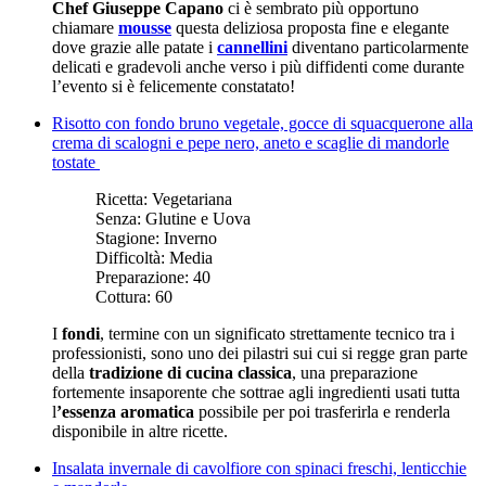
Chef Giuseppe Capano
ci è sembrato più opportuno
chiamare
mousse
questa deliziosa proposta fine e elegante
dove grazie alle patate i
cannellini
diventano particolarmente
delicati e gradevoli anche verso i più diffidenti come durante
l’evento si è felicemente constatato!
Risotto con fondo bruno vegetale, gocce di squacquerone alla
crema di scalogni e pepe nero, aneto e scaglie di mandorle
tostate
Ricetta:
Vegetariana
Senza:
Glutine e Uova
Stagione:
Inverno
Difficoltà:
Media
Preparazione:
40
Cottura:
60
I
fondi
, termine con un significato strettamente tecnico tra i
professionisti, sono uno dei pilastri sui cui si regge gran parte
della
tradizione di cucina classica
, una preparazione
fortemente insaporente che sottrae agli ingredienti usati tutta
l
’essenza aromatica
possibile per poi trasferirla e renderla
disponibile in altre ricette.
Insalata invernale di cavolfiore con spinaci freschi, lenticchie