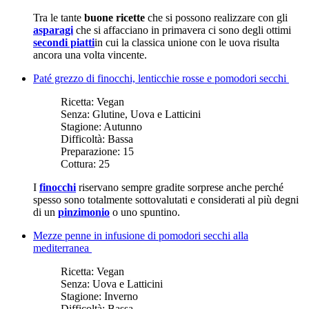
Tra le tante
buone ricette
che si possono realizzare con gli
asparagi
che si affacciano in primavera ci sono degli ottimi
secondi piatti
in cui la classica unione con le uova risulta
ancora una volta vincente.
Paté grezzo di finocchi, lenticchie rosse e pomodori secchi
Ricetta:
Vegan
Senza:
Glutine, Uova e Latticini
Stagione:
Autunno
Difficoltà:
Bassa
Preparazione:
15
Cottura:
25
I
finocchi
riservano sempre gradite sorprese anche perché
spesso sono totalmente sottovalutati e considerati al più degni
di un
pinzimonio
o uno spuntino.
Mezze penne in infusione di pomodori secchi alla
mediterranea
Ricetta:
Vegan
Senza:
Uova e Latticini
Stagione:
Inverno
Difficoltà:
Bassa