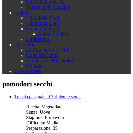
Utensili da cucina
Trucchi utili in cucina
Letture
I libri dello Chef
I libri consigliati
Cucina Naturale
Archivio Articoli
L'editoriale
Chi siamo
La Pagina dello Chef
Corsi ed Eventi
Iscriviti alla Newsletter
Contatti
Cerca ricette
pomodori secchi
Treccia pasquale ai 3 ripieni e semi
Ricetta:
Vegetariana
Senza:
Uova
Stagione:
Primavera
Difficoltà:
Media
Preparazione:
35