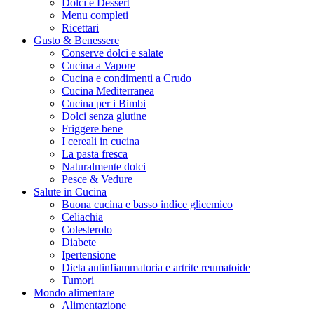
Dolci e Dessert
Menu completi
Ricettari
Gusto & Benessere
Conserve dolci e salate
Cucina a Vapore
Cucina e condimenti a Crudo
Cucina Mediterranea
Cucina per i Bimbi
Dolci senza glutine
Friggere bene
I cereali in cucina
La pasta fresca
Naturalmente dolci
Pesce & Vedure
Salute in Cucina
Buona cucina e basso indice glicemico
Celiachia
Colesterolo
Diabete
Ipertensione
Dieta antinfiammatoria e artrite reumatoide
Tumori
Mondo alimentare
Alimentazione