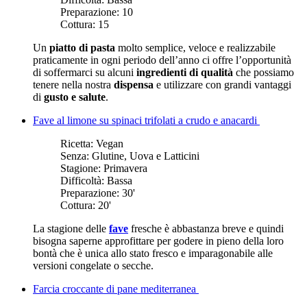
Preparazione:
10
Cottura:
15
Un
piatto di pasta
molto semplice, veloce e realizzabile
praticamente in ogni periodo dell’anno ci offre l’opportunità
di soffermarci su alcuni
ingredienti di qualità
che possiamo
tenere nella nostra
dispensa
e utilizzare con grandi vantaggi
di
gusto e salute
.
Fave al limone su spinaci trifolati a crudo e anacardi
Ricetta:
Vegan
Senza:
Glutine, Uova e Latticini
Stagione:
Primavera
Difficoltà:
Bassa
Preparazione:
30'
Cottura:
20'
La stagione delle
fave
fresche è abbastanza breve e quindi
bisogna saperne approfittare per godere in pieno della loro
bontà che è unica allo stato fresco e imparagonabile alle
versioni congelate o secche.
Farcia croccante di pane mediterranea