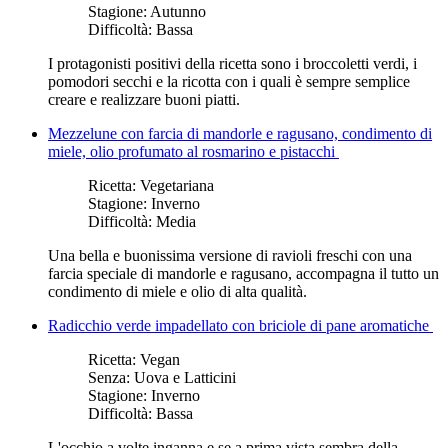
Stagione:
Autunno
Difficoltà:
Bassa
I protagonisti positivi della ricetta sono i broccoletti verdi, i
pomodori secchi e la ricotta con i quali è sempre semplice
creare e realizzare buoni piatti.
Mezzelune con farcia di mandorle e ragusano, condimento di
miele, olio profumato al rosmarino e pistacchi
Ricetta:
Vegetariana
Stagione:
Inverno
Difficoltà:
Media
Una bella e buonissima versione di ravioli freschi con una
farcia speciale di mandorle e ragusano, accompagna il tutto un
condimento di miele e olio di alta qualità.
Radicchio verde impadellato con briciole di pane aromatiche
Ricetta:
Vegan
Senza:
Uova e Latticini
Stagione:
Inverno
Difficoltà:
Bassa
L'occhio a volte inganna e se a prima vista sembra della