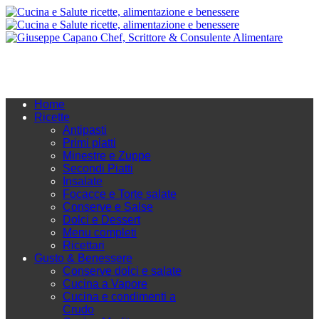
Home
Ricette
Antipasti
Primi piatti
Minestre e Zuppe
Secondi Piatti
Insalate
Focacce e Torte salate
Conserve e Salse
Dolci e Dessert
Menu completi
Ricettari
Gusto & Benessere
Conserve dolci e salate
Cucina a Vapore
Cucina e condimenti a
Crudo