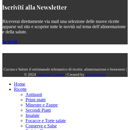
Iscriviti alla Newsletter
Riceverai direttamente via mail una selezione delle nuove ricette
apparse sul sito e scoprire tutte le novità sul tema dell’alimentazione
e della salute.
Iscriviti
Cucina e Salute il settimanale telematico di ricette, alimentazione e benessere |
© 2024
Giuseppe Capano
| Created by
AchromeWeb
Home
Ricette
Antipasti
Primi piatti
Minestre e Zuppe
Secondi Piatti
Insalate
Focacce e Torte salate
Conserve e Salse