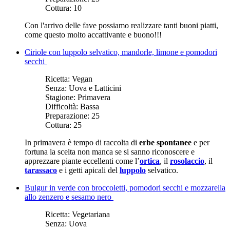
Cottura:
10
Con l'arrivo delle fave possiamo realizzare tanti buoni piatti,
come questo molto accattivante e buono!!!
Ciriole con luppolo selvatico, mandorle, limone e pomodori
secchi
Ricetta:
Vegan
Senza:
Uova e Latticini
Stagione:
Primavera
Difficoltà:
Bassa
Preparazione:
25
Cottura:
25
In primavera è tempo di raccolta di
erbe spontanee
e per
fortuna la scelta non manca se si sanno riconoscere e
apprezzare piante eccellenti come l’
ortica
, il
rosolaccio
, il
tarassaco
e i getti apicali del
luppolo
selvatico.
Bulgur in verde con broccoletti, pomodori secchi e mozzarella
allo zenzero e sesamo nero
Ricetta:
Vegetariana
Senza:
Uova