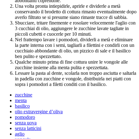
abbondanti coprendole.
Una volta pronta intiepidirle, aprirle e dividerle a metà
conservando il brodetto di cottura rimasto eventualmente dopo
averlo filtrato se si presume siano rimaste tracce di sabbia.
Sbucciare, tritare finemente e rosolare velocemente l'aglio con
3 cucchiai di olio, aggiungere le zucchine lavate tagliate in
piccoli cubetti e cuocerle per 10 minuti.
Nel frattempo lavare i pomodori, dividerli a metà e eliminare
la parte interna con i semi, tagliarli a filettini e condirli con un
cucchiaio abbondante di olio, un pizzico di sale e il basilico
ben pulito e spezzettato.
Qualche minuto prima di fine cottura unire le vongole alle
zucchine insieme alla menta pulita e spezzettata.
Lessare la pasta al dente, scolarla non troppo asciutta e saltarla
in padella con zucchine e vongole, distribuirla nei piatti con
sopra i pomodori a filetti conditi con il basilico.
zucchine
menta
basilico
olio extravergine d’oliva
pomodoro
senza uova
senza latticini
aglio