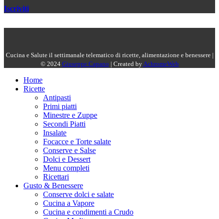
Iscriviti
Cucina e Salute il settimanale telematico di ricette, alimentazione e benessere |
© 2024
Giuseppe Capano
| Created by
AchromeWeb
Home
Ricette
Antipasti
Primi piatti
Minestre e Zuppe
Secondi Piatti
Insalate
Focacce e Torte salate
Conserve e Salse
Dolci e Dessert
Menu completi
Ricettari
Gusto & Benessere
Conserve dolci e salate
Cucina a Vapore
Cucina e condimenti a Crudo