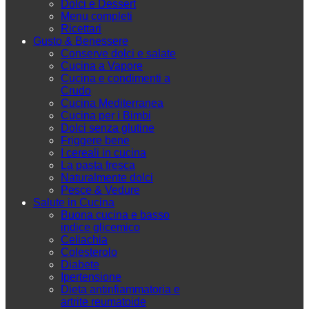
Dolci e Dessert
Menu completi
Ricettari
Gusto & Benessere
Conserve dolci e salate
Cucina a Vapore
Cucina e condimenti a
Crudo
Cucina Mediterranea
Cucina per i Bimbi
Dolci senza glutine
Friggere bene
I cereali in cucina
La pasta fresca
Naturalmente dolci
Pesce & Vedure
Salute in Cucina
Buona cucina e basso
indice glicemico
Celiachia
Colesterolo
Diabete
Ipertensione
Dieta antinfiammatoria e
artrite reumatoide