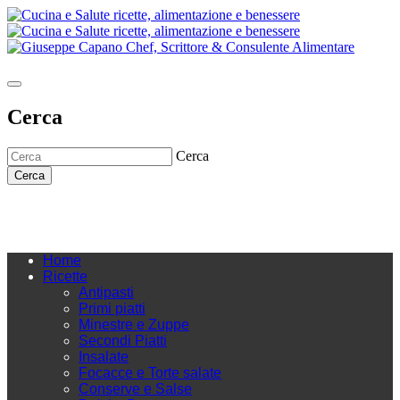
Cerca
Cerca
Cerca
Home
Ricette
Antipasti
Primi piatti
Minestre e Zuppe
Secondi Piatti
Insalate
Focacce e Torte salate
Conserve e Salse