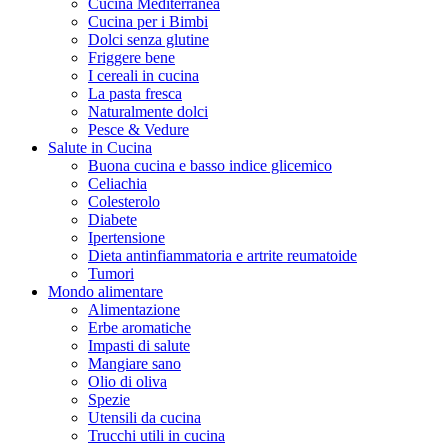
Cucina Mediterranea
Cucina per i Bimbi
Dolci senza glutine
Friggere bene
I cereali in cucina
La pasta fresca
Naturalmente dolci
Pesce & Vedure
Salute in Cucina
Buona cucina e basso indice glicemico
Celiachia
Colesterolo
Diabete
Ipertensione
Dieta antinfiammatoria e artrite reumatoide
Tumori
Mondo alimentare
Alimentazione
Erbe aromatiche
Impasti di salute
Mangiare sano
Olio di oliva
Spezie
Utensili da cucina
Trucchi utili in cucina