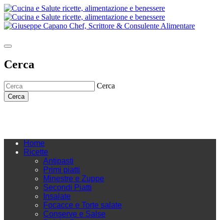
Cerca
Cerca
Cerca
Home
Ricette
Antipasti
Primi piatti
Minestre e Zuppe
Secondi Piatti
Insalate
Focacce e Torte salate
Conserve e Salse