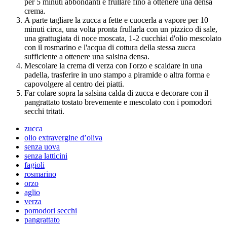
per 5 minuti abbondanti e frullare fino a ottenere una densa
crema.
A parte tagliare la zucca a fette e cuocerla a vapore per 10
minuti circa, una volta pronta frullarla con un pizzico di sale,
una grattugiata di noce moscata, 1-2 cucchiai d'olio mescolato
con il rosmarino e l'acqua di cottura della stessa zucca
sufficiente a ottenere una salsina densa.
Mescolare la crema di verza con l'orzo e scaldare in una
padella, trasferire in uno stampo a piramide o altra forma e
capovolgere al centro dei piatti.
Far colare sopra la salsina calda di zucca e decorare con il
pangrattato tostato brevemente e mescolato con i pomodori
secchi tritati.
zucca
olio extravergine d’oliva
senza uova
senza latticini
fagioli
rosmarino
orzo
aglio
verza
pomodori secchi
pangrattato