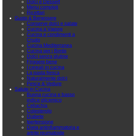
Dolci e Dessert
Menu completi
Ricettari
Gusto & Benessere
Conserve dolci e salate
Cucina a Vapore
Cucina e condimenti a
Crudo
Cucina Mediterranea
Cucina per i Bimbi
Dolci senza glutine
Friggere bene
I cereali in cucina
La pasta fresca
Naturalmente dolci
Pesce & Vedure
Salute in Cucina
Buona cucina e basso
indice glicemico
Celiachia
Colesterolo
Diabete
Ipertensione
Dieta antinfiammatoria e
artrite reumatoide