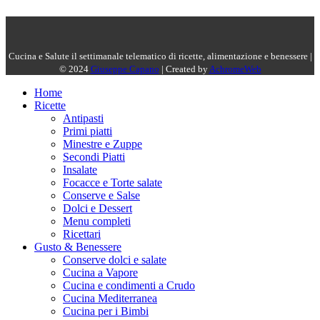
Cucina e Salute il settimanale telematico di ricette, alimentazione e benessere |
© 2024
Giuseppe Capano
| Created by
AchromeWeb
Home
Ricette
Antipasti
Primi piatti
Minestre e Zuppe
Secondi Piatti
Insalate
Focacce e Torte salate
Conserve e Salse
Dolci e Dessert
Menu completi
Ricettari
Gusto & Benessere
Conserve dolci e salate
Cucina a Vapore
Cucina e condimenti a Crudo
Cucina Mediterranea
Cucina per i Bimbi