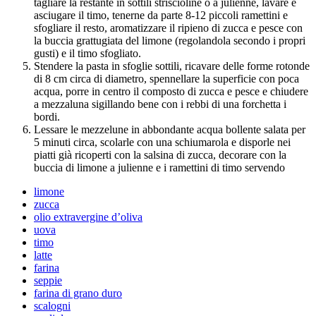
tagliare la restante in sottili striscioline o a julienne, lavare e
asciugare il timo, tenerne da parte 8-12 piccoli ramettini e
sfogliare il resto, aromatizzare il ripieno di zucca e pesce con
la buccia grattugiata del limone (regolandola secondo i propri
gusti) e il timo sfogliato.
Stendere la pasta in sfoglie sottili, ricavare delle forme rotonde
di 8 cm circa di diametro, spennellare la superficie con poca
acqua, porre in centro il composto di zucca e pesce e chiudere
a mezzaluna sigillando bene con i rebbi di una forchetta i
bordi.
Lessare le mezzelune in abbondante acqua bollente salata per
5 minuti circa, scolarle con una schiumarola e disporle nei
piatti già ricoperti con la salsina di zucca, decorare con la
buccia di limone a julienne e i ramettini di timo servendo
limone
zucca
olio extravergine d’oliva
uova
timo
latte
farina
seppie
farina di grano duro
scalogni