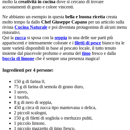
molto la
creatività in cucina
dove si cercano di trovare
accostamenti di gusto e colore vincenti.
Ne abbiamo un esempio in questa
bella e buona ricetta
creata
molto tempo fa dallo
Chef Giuseppe Capano
per un articolo sulla
rivista
Cucina Naturale
e poi diventata protagonista di alcuni menu
ristorativi.
Qui la
zucca
si sposa con la
seppia
in una delle sue parti più
appariscenti e intensamente colorate e i
filetti di pesce
bianco tra le
tante varietà disponibili in base al pescato locale, il tutto tenuto
insieme dal piacevole profumo e aroma del
timo
fresco e dalla
buccia di limone
che è sempre una presenza magica!
Ingredienti per 4 persone:
150 g di farina 0,
75 g di farina di semola di grano duro,
1 uovo,
1 tuorlo,
8 g di nero di seppia,
450 g circa di zucca tipo mantovana o delica,
2 piccoli scalogni,
150 g di filetti di sogliola o merluzzo puliti,
1 piccolo limone,
1 piccolo mazzetto di timo fresco,