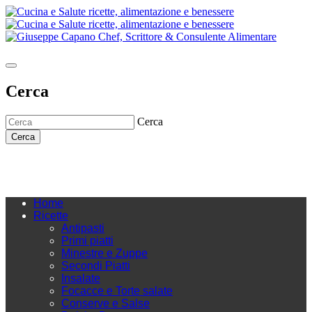
Cerca
Cerca
Cerca
Home
Ricette
Antipasti
Primi piatti
Minestre e Zuppe
Secondi Piatti
Insalate
Focacce e Torte salate
Conserve e Salse