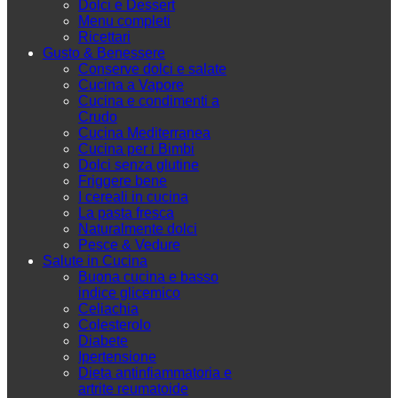
Dolci e Dessert
Menu completi
Ricettari
Gusto & Benessere
Conserve dolci e salate
Cucina a Vapore
Cucina e condimenti a
Crudo
Cucina Mediterranea
Cucina per i Bimbi
Dolci senza glutine
Friggere bene
I cereali in cucina
La pasta fresca
Naturalmente dolci
Pesce & Vedure
Salute in Cucina
Buona cucina e basso
indice glicemico
Celiachia
Colesterolo
Diabete
Ipertensione
Dieta antinfiammatoria e
artrite reumatoide