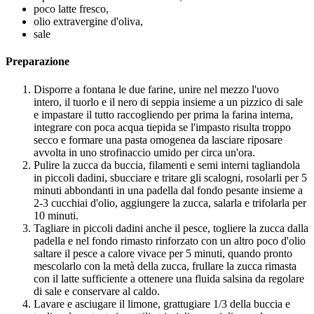
poco latte fresco,
olio extravergine d'oliva,
sale
Preparazione
Disporre a fontana le due farine, unire nel mezzo l'uovo
intero, il tuorlo e il nero di seppia insieme a un pizzico di sale
e impastare il tutto raccogliendo per prima la farina interna,
integrare con poca acqua tiepida se l'impasto risulta troppo
secco e formare una pasta omogenea da lasciare riposare
avvolta in uno strofinaccio umido per circa un'ora.
Pulire la zucca da buccia, filamenti e semi interni tagliandola
in piccoli dadini, sbucciare e tritare gli scalogni, rosolarli per 5
minuti abbondanti in una padella dal fondo pesante insieme a
2-3 cucchiai d'olio, aggiungere la zucca, salarla e trifolarla per
10 minuti.
Tagliare in piccoli dadini anche il pesce, togliere la zucca dalla
padella e nel fondo rimasto rinforzato con un altro poco d'olio
saltare il pesce a calore vivace per 5 minuti, quando pronto
mescolarlo con la metà della zucca, frullare la zucca rimasta
con il latte sufficiente a ottenere una fluida salsina da regolare
di sale e conservare al caldo.
Lavare e asciugare il limone, grattugiare 1/3 della buccia e