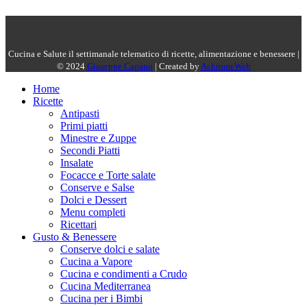
Cucina e Salute il settimanale telematico di ricette, alimentazione e benessere |
© 2024
Giuseppe Capano
| Created by
AchromeWeb
Home
Ricette
Antipasti
Primi piatti
Minestre e Zuppe
Secondi Piatti
Insalate
Focacce e Torte salate
Conserve e Salse
Dolci e Dessert
Menu completi
Ricettari
Gusto & Benessere
Conserve dolci e salate
Cucina a Vapore
Cucina e condimenti a Crudo
Cucina Mediterranea
Cucina per i Bimbi