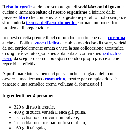
Il
riso integrale
sa donare sempre grandi
soddisfazioni di gusto
in
cucina e immensa
salute al nostro organismo
a iniziare dalle
preziose
fibre
che contiene, la sua gestione per altro molto semplice
sfruttando la
tecnica dell’assorbimento
e ormai non pone alcun
problema di preparazione.
In questa ricetta prende il bel colore dorato oltre che dalla
curcuma
anche dall’ottima
zucca Delica
che abbiamo deciso di usare, varietà
da noi particolarmente amata e vista la sua collocazione geografica
di origine è venuto spontaneo abbinarla al conterraneo
radicchio
rosso
da scegliere come tipologia secondo i propri gusti e anche
reperibilità effettiva.
A profumare intensamente ci pensa anche la rugiada del mare
ovvero il mediterraneo
rosmarino
, mentre per completarlo si è
pensato a una semplice crema vellutata di formaggio!!!
Ingredienti per 4 persone:
320 g di riso integrale,
400 g di zucca varietà Delica già pulita,
1 cucchiaino di curcuma in polvere,
1 cucchiaino di rosmarino fresco tritato,
160 g di taleggio,