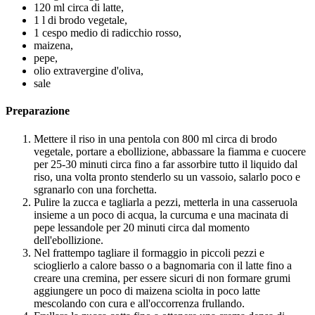
120 ml circa di latte,
1 l di brodo vegetale,
1 cespo medio di radicchio rosso,
maizena,
pepe,
olio extravergine d'oliva,
sale
Preparazione
Mettere il riso in una pentola con 800 ml circa di brodo
vegetale, portare a ebollizione, abbassare la fiamma e cuocere
per 25-30 minuti circa fino a far assorbire tutto il liquido dal
riso, una volta pronto stenderlo su un vassoio, salarlo poco e
sgranarlo con una forchetta.
Pulire la zucca e tagliarla a pezzi, metterla in una casseruola
insieme a un poco di acqua, la curcuma e una macinata di
pepe lessandole per 20 minuti circa dal momento
dell'ebollizione.
Nel frattempo tagliare il formaggio in piccoli pezzi e
scioglierlo a calore basso o a bagnomaria con il latte fino a
creare una cremina, per essere sicuri di non formare grumi
aggiungere un poco di maizena sciolta in poco latte
mescolando con cura e all'occorrenza frullando.