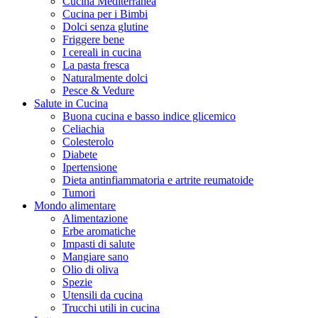
Cucina Mediterranea
Cucina per i Bimbi
Dolci senza glutine
Friggere bene
I cereali in cucina
La pasta fresca
Naturalmente dolci
Pesce & Vedure
Salute in Cucina
Buona cucina e basso indice glicemico
Celiachia
Colesterolo
Diabete
Ipertensione
Dieta antinfiammatoria e artrite reumatoide
Tumori
Mondo alimentare
Alimentazione
Erbe aromatiche
Impasti di salute
Mangiare sano
Olio di oliva
Spezie
Utensili da cucina
Trucchi utili in cucina