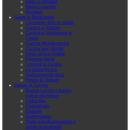
Dolci e Dessert
Menu completi
Ricettari
Gusto & Benessere
Conserve dolci e salate
Cucina a Vapore
Cucina e condimenti a
Crudo
Cucina Mediterranea
Cucina per i Bimbi
Dolci senza glutine
Friggere bene
I cereali in cucina
La pasta fresca
Naturalmente dolci
Pesce & Vedure
Salute in Cucina
Buona cucina e basso
indice glicemico
Celiachia
Colesterolo
Diabete
Ipertensione
Dieta antinfiammatoria e
artrite reumatoide