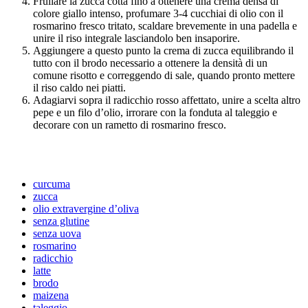
Frullare la zucca cotta fino a ottenere una crema densa di
colore giallo intenso, profumare 3-4 cucchiai di olio con il
rosmarino fresco tritato, scaldare brevemente in una padella e
unire il riso integrale lasciandolo ben insaporire.
Aggiungere a questo punto la crema di zucca equilibrando il
tutto con il brodo necessario a ottenere la densità di un
comune risotto e correggendo di sale, quando pronto mettere
il riso caldo nei piatti.
Adagiarvi sopra il radicchio rosso affettato, unire a scelta altro
pepe e un filo d’olio, irrorare con la fonduta al taleggio e
decorare con un rametto di rosmarino fresco.
curcuma
zucca
olio extravergine d’oliva
senza glutine
senza uova
rosmarino
radicchio
latte
brodo
maizena
taleggio