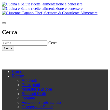
Cerca
Cerca
Cerca
Home
Ricette
Antipasti
Primi piatti
Minestre e Zuppe
Secondi Piatti
Insalate
Focacce e Torte salate
Conserve e Salse