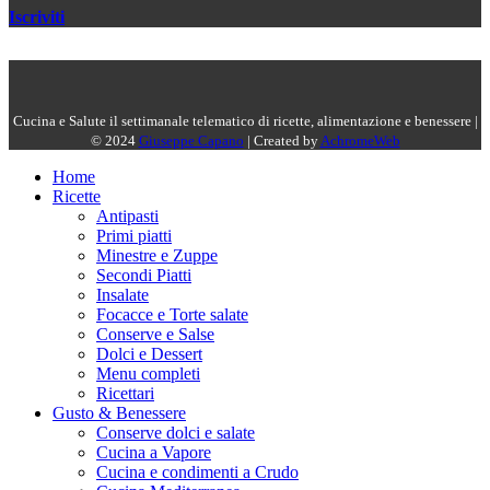
Iscriviti
Cucina e Salute il settimanale telematico di ricette, alimentazione e benessere |
© 2024
Giuseppe Capano
| Created by
AchromeWeb
Home
Ricette
Antipasti
Primi piatti
Minestre e Zuppe
Secondi Piatti
Insalate
Focacce e Torte salate
Conserve e Salse
Dolci e Dessert
Menu completi
Ricettari
Gusto & Benessere
Conserve dolci e salate
Cucina a Vapore
Cucina e condimenti a Crudo