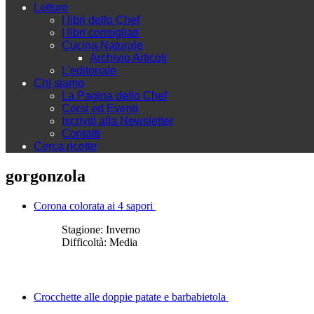
Letture
I libri dello Chef
I libri consigliati
Cucina Naturale
Archivio Articoli
L'editoriale
Chi siamo
La Pagina dello Chef
Corsi ed Eventi
Iscriviti alla Newsletter
Contatti
Cerca ricette
gorgonzola
Corona colorata ai 4 sapori
Stagione:
Inverno
Difficoltà:
Media
Crocchette alle doppie patate e barbabietola