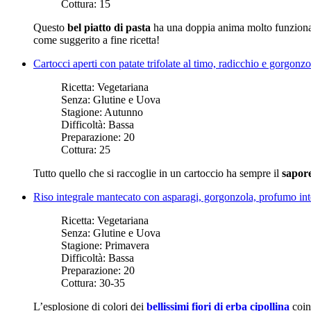
Cottura:
15
Questo
bel piatto di pasta
ha una doppia anima molto funzional
come suggerito a fine ricetta!
Cartocci aperti con patate trifolate al timo, radicchio e gorgonz
Ricetta:
Vegetariana
Senza:
Glutine e Uova
Stagione:
Autunno
Difficoltà:
Bassa
Preparazione:
20
Cottura:
25
Tutto quello che si raccoglie in un cartoccio ha sempre il
sapore
Riso integrale mantecato con asparagi, gorgonzola, profumo inte
Ricetta:
Vegetariana
Senza:
Glutine e Uova
Stagione:
Primavera
Difficoltà:
Bassa
Preparazione:
20
Cottura:
30-35
L’esplosione di colori dei
bellissimi fiori di erba cipollina
coin