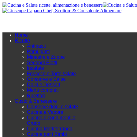
Home
Ricette
Antipasti
Primi piatti
Minestre e Zuppe
Secondi Piatti
Insalate
Focacce e Torte salate
Conserve e Salse
Dolci e Dessert
Menu completi
Ricettari
Gusto & Benessere
Conserve dolci e salate
Cucina a Vapore
Cucina e condimenti a
Crudo
Cucina Mediterranea
Cucina per i Bimbi