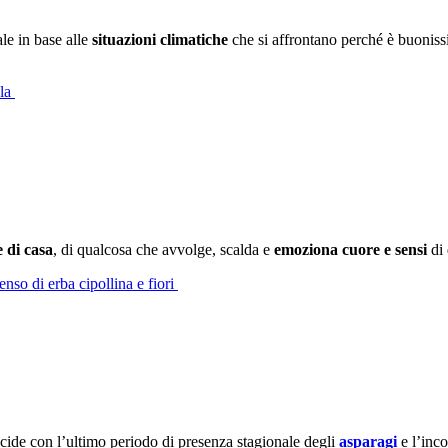
e in base alle
situazioni climatiche
che si affrontano perché è buoniss
ola
 di casa
, di qualcosa che avvolge, scalda e
emoziona cuore e sensi
di 
nso di erba cipollina e fiori
cide con l’ultimo periodo di presenza stagionale degli
asparagi
e l’inco