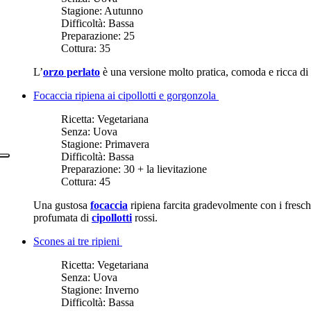
Stagione:
Autunno
Difficoltà:
Bassa
Preparazione:
25
Cottura:
35
L’
orzo perlato
è una versione molto pratica, comoda e ricca di
Focaccia ripiena ai cipollotti e gorgonzola
Ricetta:
Vegetariana
Senza:
Uova
Stagione:
Primavera
Difficoltà:
Bassa
Preparazione:
30 + la lievitazione
Cottura:
45
Una gustosa
focaccia
ripiena farcita gradevolmente con i fresc
profumata di
cipollotti
rossi.
Scones ai tre ripieni
Ricetta:
Vegetariana
Senza:
Uova
Stagione:
Inverno
Difficoltà:
Bassa