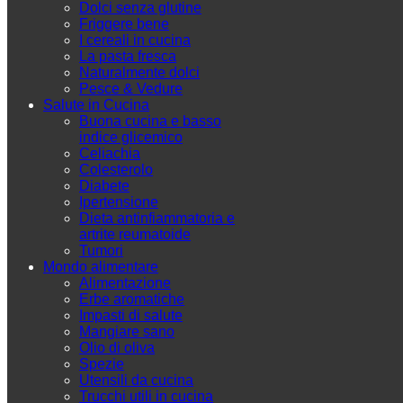
Dolci senza glutine
Friggere bene
I cereali in cucina
La pasta fresca
Naturalmente dolci
Pesce & Vedure
Salute in Cucina
Buona cucina e basso
indice glicemico
Celiachia
Colesterolo
Diabete
Ipertensione
Dieta antinfiammatoria e
artrite reumatoide
Tumori
Mondo alimentare
Alimentazione
Erbe aromatiche
Impasti di salute
Mangiare sano
Olio di oliva
Spezie
Utensili da cucina
Trucchi utili in cucina