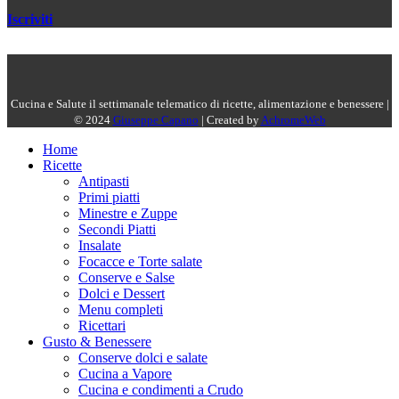
Iscriviti
Cucina e Salute il settimanale telematico di ricette, alimentazione e benessere |
© 2024
Giuseppe Capano
| Created by
AchromeWeb
Home
Ricette
Antipasti
Primi piatti
Minestre e Zuppe
Secondi Piatti
Insalate
Focacce e Torte salate
Conserve e Salse
Dolci e Dessert
Menu completi
Ricettari
Gusto & Benessere
Conserve dolci e salate
Cucina a Vapore
Cucina e condimenti a Crudo