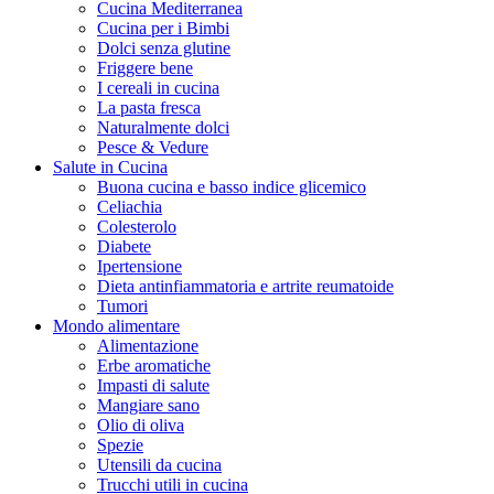
Cucina Mediterranea
Cucina per i Bimbi
Dolci senza glutine
Friggere bene
I cereali in cucina
La pasta fresca
Naturalmente dolci
Pesce & Vedure
Salute in Cucina
Buona cucina e basso indice glicemico
Celiachia
Colesterolo
Diabete
Ipertensione
Dieta antinfiammatoria e artrite reumatoide
Tumori
Mondo alimentare
Alimentazione
Erbe aromatiche
Impasti di salute
Mangiare sano
Olio di oliva
Spezie
Utensili da cucina
Trucchi utili in cucina