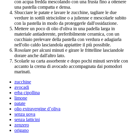
con acqua fredda mescolando con una frusta fino a ottenere
una pastella compatta e densa.
Sbucciare le patate e lavare le zucchine, tagliare le due
verdure in sottili striscioline o a julienne e mescolarle subito
con la pastella in modo da proteggerle dall'ossidazione.
Mettere un poco di olio d'oliva in una padella larga in
materiale antiaderente, preferibilmente ceramica, con un
cucchiaio prelevare della pastella con verdura e adagiarla
nell'olio caldo lasciandola appiattire il più possibile.
Rosolare per alcuni minuti e girare le frittelline lasciandole
dorare anche dall'altro lato.
Scolarle su carta assorbente e dopo pochi minuti servirle con
accanto la crema di avocado accompagnata dai pomodori
marinati.
zucchine
avocadi
erba cipollina
limone
patate
olio extravergine d’oliva
senza uova
senza latticini
zenzero
origano