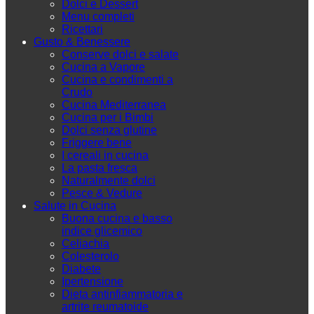
Dolci e Dessert
Menu completi
Ricettari
Gusto & Benessere
Conserve dolci e salate
Cucina a Vapore
Cucina e condimenti a
Crudo
Cucina Mediterranea
Cucina per i Bimbi
Dolci senza glutine
Friggere bene
I cereali in cucina
La pasta fresca
Naturalmente dolci
Pesce & Vedure
Salute in Cucina
Buona cucina e basso
indice glicemico
Celiachia
Colesterolo
Diabete
Ipertensione
Dieta antinfiammatoria e
artrite reumatoide