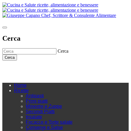
Cerca
Cerca
Cerca
Home
Ricette
Antipasti
Primi piatti
Minestre e Zuppe
Secondi Piatti
Insalate
Focacce e Torte salate
Conserve e Salse