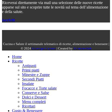
Riceverai direttamente via mail una selezione delle nuove ricette
apparse sul sito e scoprire tutte le novità sul tema dell’alimentazione
e della salute.
Iscriviti
Cucina e Salute il settimanale telematico di ricette, alimentazione e benessere |
© 2024
Giuseppe Capano
| Created by
AchromeWeb
Home
Ricette
Antipasti
Primi piatti
Minestre e Zuppe
Secondi Piatti
Insalate
Focacce e Torte salate
Conserve e Salse
Dolci e Dessert
Menu completi
Ricettari
Gusto & Benessere