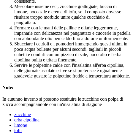
consistente.
Mescolare insieme ceci, zucchine grattugiate, buccia di
limone, poco sale e crema di tofu, se il composto dovesse
risultare troppo morbido unire qualche cucchiaio di
pangrattato.
Formare con le mani delle palline e oliarle leggermente,
impanarle con delicatezza nel pangrattato e cuocerle in padella
con abbondante olio ben caldo fino a dorarle uniformemente.
Sbucciare i cetrioli e i pomodori immergendo questi ultimi in
poca acqua bollente per alcuni secondi, tagliarli in piccoli
cubetti e condirli con un pizzico di sale, poco olio e l'erba
cipollina pulita e tritata finemente.
Servire le polpettine calde con l'insalatina all'erba cipollina,
nelle giornate assolate estive se si preferisce è ugualmente
gradevole gustare le polpettine fredde a temperatura ambiente.
Note:
In autunno inverno si possono sostituire le zucchine con polpa di
zucca accompagnandole con un'insalatina di stagione
zucchine
erba cipollina
limone
tofu