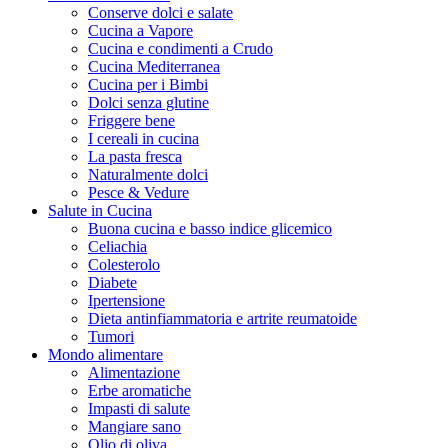
Conserve dolci e salate
Cucina a Vapore
Cucina e condimenti a Crudo
Cucina Mediterranea
Cucina per i Bimbi
Dolci senza glutine
Friggere bene
I cereali in cucina
La pasta fresca
Naturalmente dolci
Pesce & Vedure
Salute in Cucina
Buona cucina e basso indice glicemico
Celiachia
Colesterolo
Diabete
Ipertensione
Dieta antinfiammatoria e artrite reumatoide
Tumori
Mondo alimentare
Alimentazione
Erbe aromatiche
Impasti di salute
Mangiare sano
Olio di oliva