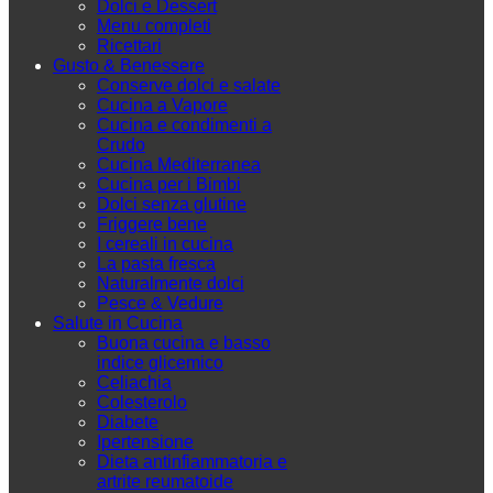
Dolci e Dessert
Menu completi
Ricettari
Gusto & Benessere
Conserve dolci e salate
Cucina a Vapore
Cucina e condimenti a
Crudo
Cucina Mediterranea
Cucina per i Bimbi
Dolci senza glutine
Friggere bene
I cereali in cucina
La pasta fresca
Naturalmente dolci
Pesce & Vedure
Salute in Cucina
Buona cucina e basso
indice glicemico
Celiachia
Colesterolo
Diabete
Ipertensione
Dieta antinfiammatoria e
artrite reumatoide